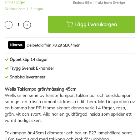
Finns I Lager
Endast 69kr i frakt inom Sverige
Skickas inom 1-3 dagar
Lägg i varukorgen
Delbetala från 78.29 SEK / mån
Öppet köp 14 dagar
Trygg Svensk E-handel
Snabba leveranser
Wells Taklampa grön/mässing 45cm
Wells är en serie av fönsterlampor, taklampor och bordslampor
som ger en fräsch romantisk känsla i ditt hem. Med inspiration av
en blomma har PR Home skapat denna serie i 4 färger, rosa,
grön, vit och svart. Alla har en guldfärgad insida som sprider ett
varmt härligt sken.
Taklampan är 45cm i diameter och har en E27 lamphållare samt
1,6m svart sladd med takkopp och krok för upphäng.