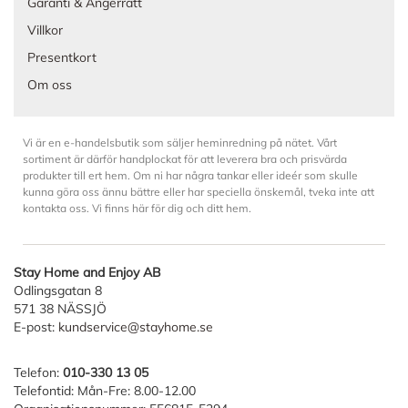
Garanti & Ångerrätt
Villkor
Presentkort
Om oss
Vi är en e-handelsbutik som säljer heminredning på nätet. Vårt
sortiment är därför handplockat för att leverera bra och prisvärda
produkter till ert hem. Om ni har några tankar eller ideér som skulle
kunna göra oss ännu bättre eller har speciella önskemål, tveka inte att
kontakta oss. Vi finns här för dig och ditt hem.
Stay Home and Enjoy AB
Odlingsgatan 8
571 38 NÄSSJÖ
E-post:
kundservice@stayhome.se
Telefon:
010-330 13 05
Telefontid: Mån-Fre: 8.00-12.00