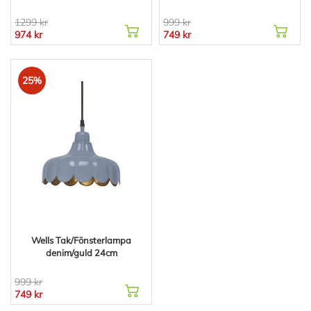
1299 kr
999 kr
974 kr
749 kr
25%
Wells Tak/Fönsterlampa
denim/guld 24cm
999 kr
749 kr