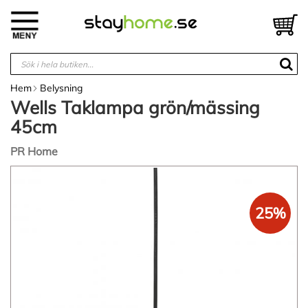
Hoppa
till
V
innehållet
Hem
Belysning
Wells Taklampa grön/mässing
45cm
PR Home
Hoppa
till
slutet
25%
av
bildgalleriet