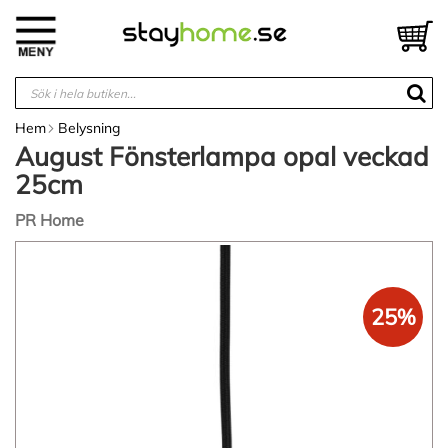
Hoppa
till
V
innehållet
Hem
Belysning
August Fönsterlampa opal veckad
25cm
PR Home
Hoppa
till
slutet
av
25%
bildgalleriet