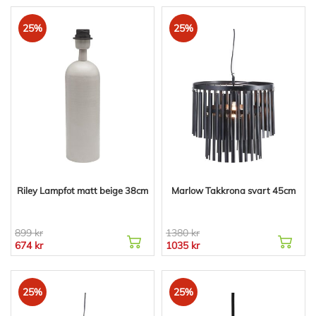
25%
25%
Riley Lampfot matt beige 38cm
Marlow Takkrona svart 45cm
899 kr
1380 kr
674 kr
1035 kr
25%
25%