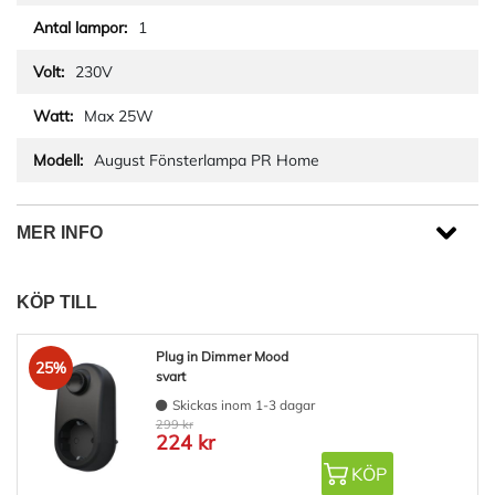
1
230V
Max 25W
August Fönsterlampa PR Home
MER INFO
KÖP TILL
Plug in Dimmer Mood
25%
svart
Skickas inom 1-3 dagar
299 kr
224 kr
KÖP