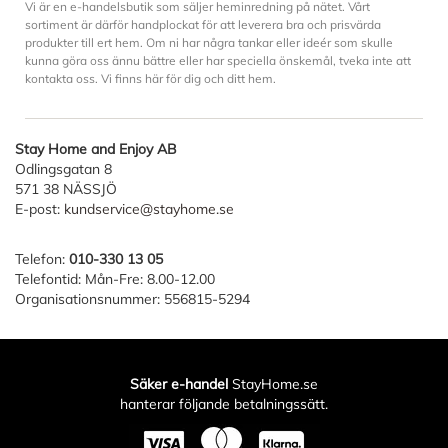
Vi är en e-handelsbutik som säljer heminredning på nätet. Vårt
sortiment är därför handplockat för att leverera bra och prisvärda
produkter till ert hem. Om ni har några tankar eller ideér som skulle
kunna göra oss ännu bättre eller har speciella önskemål, tveka inte att
kontakta oss. Vi finns här för dig och ditt hem.
Stay Home and Enjoy AB
Odlingsgatan 8
571 38 NÄSSJÖ
E-post:
kundservice@stayhome.se
Telefon:
010-330 13 05
Telefontid: Mån-Fre: 8.00-12.00
Organisationsnummer: 556815-5294
Säker e-handel
StayHome.se
hanterar följande betalningssätt.