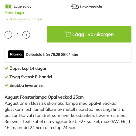
av
bildgalleriet
Lagersaldo
Leveransinfo
Finns I Lager
Skickas inom 1-3 dagar
Lägg i varukorgen
Delbetala från 78.29 SEK / mån
Öppet köp 14 dagar
Trygg Svensk E-handel
Snabba leveranser
August Fönsterlampa Opal veckad 25cm
August är en klassisk skomakarlampa med opalvit veckad
glasskärm och lamphållare av metall i borstad mässingsfinish,
passar lika väl i fönstret som över köksbänken. Levereras med
3m svart textilkabel och väggkontakt. E27 sockel, max25W. Höjd
16cm, bredd 24,5cm och djup 24,5cm.