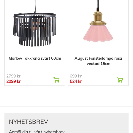
Marlow Takkrona svart 60cm
August Fönsterlampa rosa
veckad 15cm
2799 kr
699 kr
2099 kr
524 kr
NYHETSBREV
Anmäl dig till vårt nyhetsbrev: