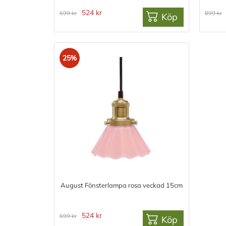
524 kr
699 kr
899 kr
Köp
25%
August Fönsterlampa rosa veckad 15cm
524 kr
699 kr
Köp