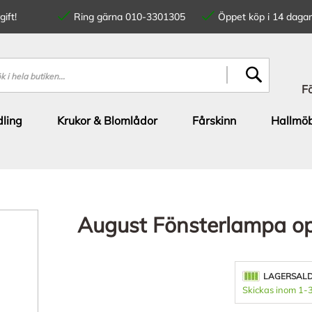
ift!
Ring gärna 010-3301305
Öppet köp i 14 dagar
SÖK
F
ling
Krukor & Blomlådor
Fårskinn
Hallmöb
August Fönsterlampa o
LAGERSAL
Skickas inom 1-