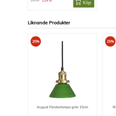
224 kr
299 kr
Köp
Liknande Produkter
25%
25%
August Fönsterlampa grön 15cm
R