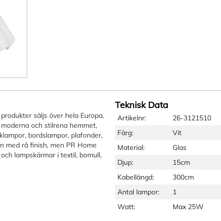
Teknisk Data
produkter säljs över hela Europa.
Artikelnr:
26-3121510
 moderna och stilrena hemmet,
Färg:
Vit
aklampor, bordslampor, plafonder,
ign med rå finish, men PR Home
Material:
Glas
ch lampskärmar i textil, bomull,
Djup:
15cm
Kabellängd:
300cm
Antal lampor:
1
Watt:
Max 25W