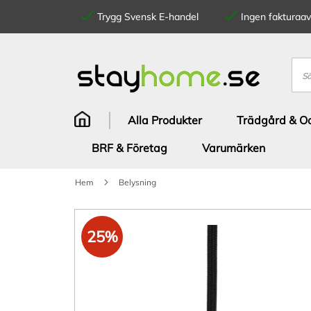
Trygg Svensk E-handel
Ingen fakturaavg
Hoppa
till
innehållet
Sök
Alla Produkter
Trädgård & Od
BRF & Företag
Varumärken
Hem
Belysning
Hoppa
till
25%
slutet
av
bildgalleriet