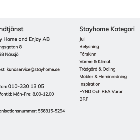
ndtjänst
Stayhome Kategori
y Home and Enjoy AB
Jul
Belysning
ngsgatan 8
Fårskinn
38 Nässjö
Värme & Klimat
Trädgård & Odling
st:
kundservice@stayhome.se
Möbler & Heminredning
Inspiration
010-330 13 05
fon:
FYND Och REA Varor
fontid: Mån-Fre: 8.00-12.00
BRF
anisationsnummer: 556815-5294