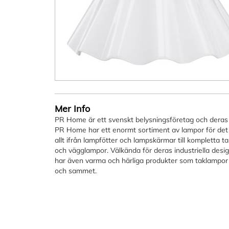
Hoppa
till
början
Mer Info
av
PR Home är ett svenskt belysningsföretag och deras 
bildgalleriet
PR Home har ett enormt sortiment av lampor för det
allt ifrån lampfötter och lampskärmar till kompletta t
och vägglampor. Välkända för deras industriella des
har även varma och härliga produkter som taklampor o
och sammet.