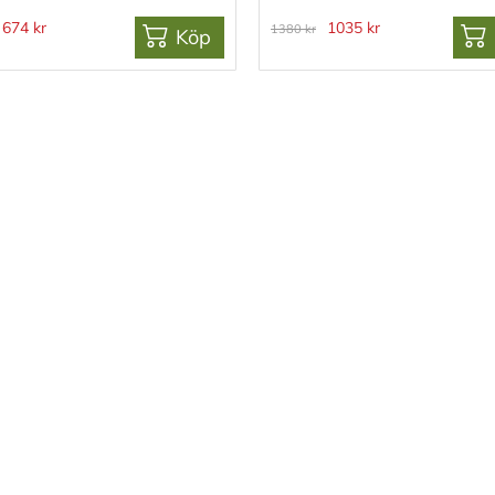
674 kr
1035 kr
1380 kr
Köp