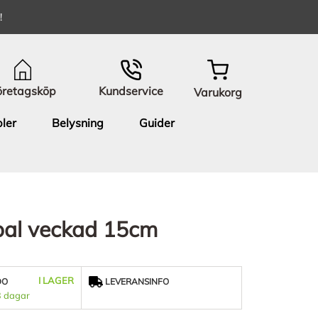
!
öretagsköp
Kundservice
Varukorg
ler
Belysning
Guider
pal veckad 15cm
I LAGER
DO
LEVERANSINFO
3 dagar