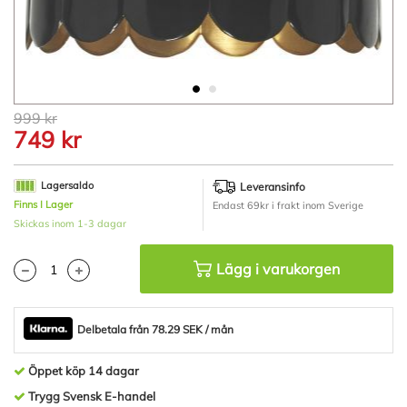
Hoppa
999 kr
till
749 kr
början
av
bildgalleriet
Lagersaldo
Leveransinfo
Finns I Lager
Endast 69kr i frakt inom Sverige
Skickas inom 1-3 dagar
Lägg i varukorgen
Delbetala från 78.29 SEK / mån
Öppet köp 14 dagar
Trygg Svensk E-handel