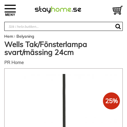
Hoppa
till
V
innehållet
Hem
Belysning
Wells Tak/Fönsterlampa
svart/mässing 24cm
PR Home
Hoppa
till
slutet
av
bildgalleriet
25%