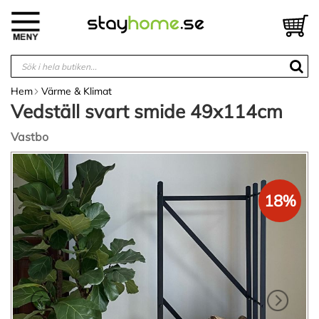
Hoppa
till
V
innehållet
Hem
Värme & Klimat
Vedställ svart smide 49x114cm
Vastbo
Hoppa
till
slutet
18%
av
bildgalleriet