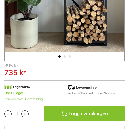
Hoppa
895 kr
till
735 kr
början
av
bildgalleriet
Lagersaldo
Leveransinfo
Finns I Lager
Endast 69kr i frakt inom Sverige
Skickas inom 1 arbetsdag
Lägg i varukorgen