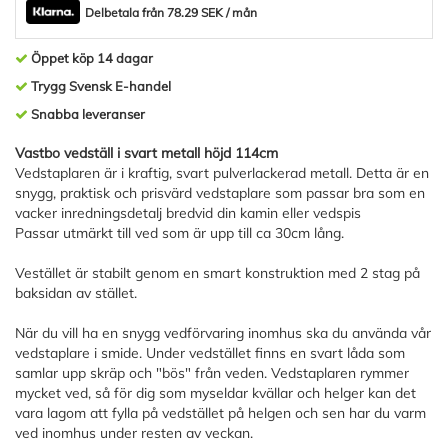
Delbetala från 78.29 SEK / mån
Öppet köp 14 dagar
Trygg Svensk E-handel
Snabba leveranser
Vastbo vedställ i svart metall höjd 114cm
Vedstaplaren är i kraftig, svart pulverlackerad metall. Detta är en
snygg, praktisk och prisvärd vedstaplare som passar bra som en
vacker inredningsdetalj bredvid din kamin eller vedspis
Passar utmärkt till ved som är upp till ca 30cm lång.
Vestället är stabilt genom en smart konstruktion med 2 stag på
baksidan av stället.
När du vill ha en snygg vedförvaring inomhus ska du använda vår
vedstaplare i smide. Under vedstället finns en svart låda som
samlar upp skräp och "bös" från veden. Vedstaplaren rymmer
mycket ved, så för dig som myseldar kvällar och helger kan det
vara lagom att fylla på vedstället på helgen och sen har du varm
ved inomhus under resten av veckan.