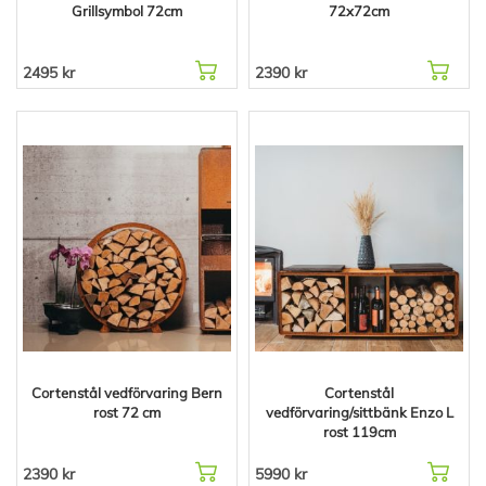
Grillsymbol 72cm
72x72cm
2495 kr
2390 kr
Cortenstål vedförvaring Bern
Cortenstål
rost 72 cm
vedförvaring/sittbänk Enzo L
rost 119cm
2390 kr
5990 kr