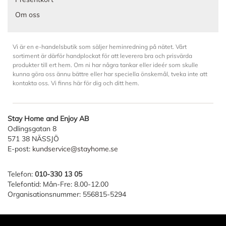
Om oss
Vi är en e-handelsbutik som säljer heminredning på nätet. Vårt
sortiment är därför handplockat för att leverera bra och prisvärda
produkter till ert hem. Om ni har några tankar eller ideér som skulle
kunna göra oss ännu bättre eller har speciella önskemål, tveka inte att
kontakta oss. Vi finns här för dig och ditt hem.
Stay Home and Enjoy AB
Odlingsgatan 8
571 38 NÄSSJÖ
E-post:
kundservice@stayhome.se
Telefon:
010-330 13 05
Telefontid: Mån-Fre: 8.00-12.00
Organisationsnummer: 556815-5294