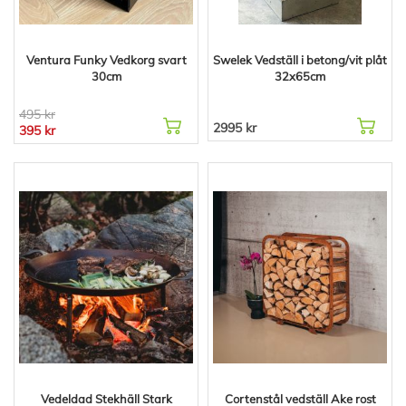
Ventura Funky Vedkorg svart
Swelek Vedställ i betong/vit plåt
30cm
32x65cm
495 kr
2995 kr
395 kr
Vedeldad Stekhäll Stark
Cortenstål vedställ Ake rost