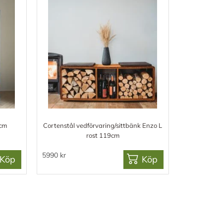
4cm
Cortenstål vedförvaring/sittbänk Enzo L
rost 119cm
5990 kr
Köp
Köp