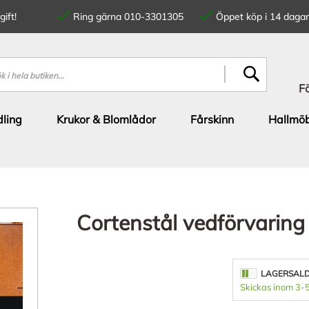
ift!
Ring gärna 010-3301305
Öppet köp i 14 dagar
SÖK
F
ling
Krukor & Blomlådor
Fårskinn
Hallmöb
Cortenstål vedförvaring
LAGERSAL
Skickas inom 3-