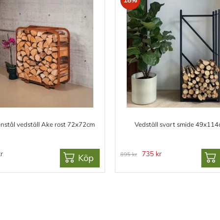
nstål vedställ Ake rost 72x72cm
Vedställ svart smide 49x11
r
735 kr
895 kr
Köp