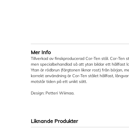
bildgalleriet
Mer Info
Tillverkad av finskproducerad Cor-Ten stål. Cor-Ten st
men specialbehandlad så att ytan bildar ett hållfast 
Ytan är rödbrun (färgtonen liknar rost) från början, m
korrekt användning är Cor-Ten stålet hållfast, långvar
motstår tiden på ett unikt sätt.
Design: Petteri Wiimaa.
Liknande Produkter