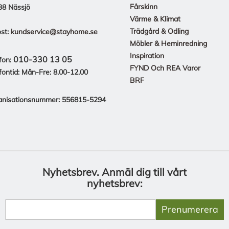
Fårskinn
38 Nässjö
Värme & Klimat
Trädgård & Odling
st:
kundservice@stayhome.se
Möbler & Heminredning
Inspiration
010-330 13 05
fon:
FYND Och REA Varor
fontid: Mån-Fre: 8.00-12.00
BRF
anisationsnummer: 556815-5294
Nyhetsbrev.
Anmäl dig till vårt
nyhetsbrev:
Prenumerera