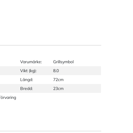
Varumärke:
Grillsymbol
Vikt (kg):
8.0
Längd:
72cm
Bredd:
23cm
förvaring