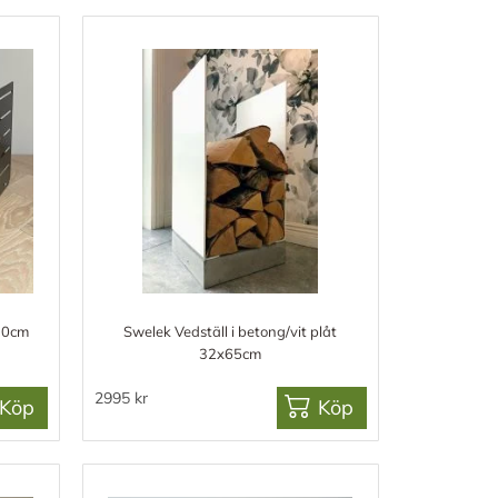
30cm
Swelek Vedställ i betong/vit plåt
32x65cm
2995 kr
Köp
Köp