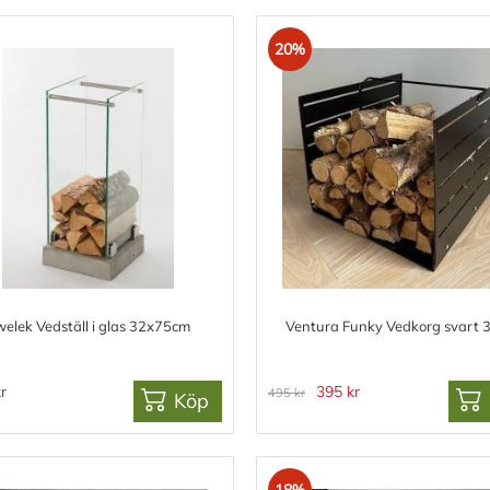
20%
elek Vedställ i glas 32x75cm
Ventura Funky Vedkorg svart 
r
395 kr
495 kr
Köp
18%