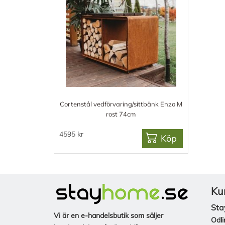
Cortenstål vedförvaring/sittbänk Enzo M
rost 74cm
4595 kr
Köp
Ku
Sta
Vi är en e-handelsbutik som säljer
Odli