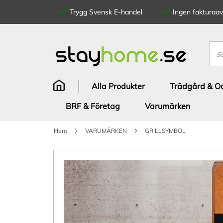
Trygg Svensk E-handel
Ingen fakturaavg
Hoppa
till
innehållet
Sök
Alla Produkter
Trädgård & Od
BRF & Företag
Varumärken
Hem
VARUMÄRKEN
GRILLSYMBOL
Hoppa
till
slutet
av
bildgalleriet