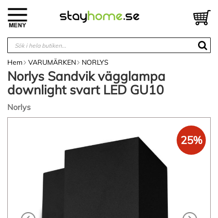
Hoppa
till
V
innehållet
Hem
VARUMÄRKEN
NORLYS
Norlys Sandvik vägglampa
downlight svart LED GU10
Norlys
Hoppa
till
25%
slutet
av
bildgalleriet