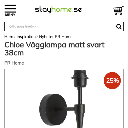
Hoppa
till
V
innehållet
Hem
Inspiration
Nyheter PR Home
Chloe Vägglampa matt svart
38cm
PR Home
Hoppa
till
25%
slutet
av
bildgalleriet