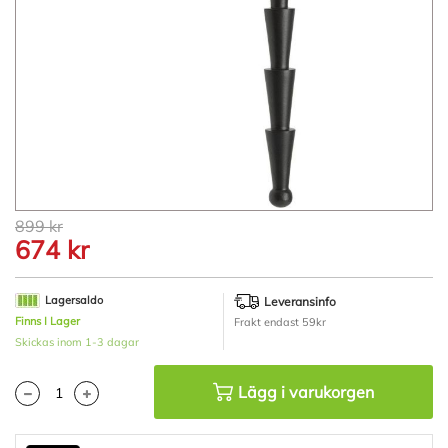
Hoppa
899 kr
till
674 kr
början
av
bildgalleriet
Lagersaldo
Leveransinfo
Finns I Lager
Frakt endast 59kr
Skickas inom 1-3 dagar
Lägg i varukorgen