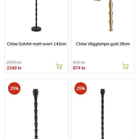
Chloe Golvfot matt svart 143cm
Chloe Vägglampa guld 38cm
2999 kr
899 kr
2249 kr
674 kr
25%
25%