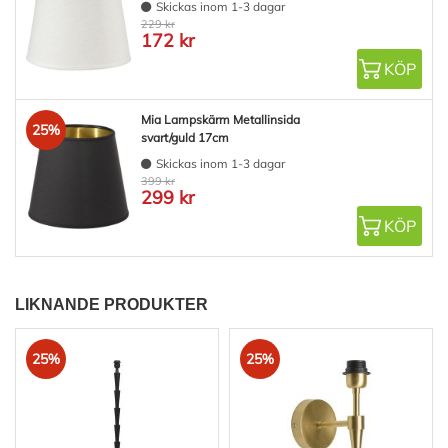
Skickas inom 1-3 dagar
229 kr
172 kr
KÖP
Mia Lampskärm Metallinsida
25%
svart/guld 17cm
Skickas inom 1-3 dagar
399 kr
299 kr
KÖP
LIKNANDE PRODUKTER
25%
25%