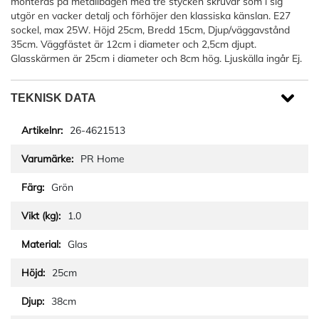
monteras på metallbågen med tre stycken skruvar som i sig
utgör en vacker detalj och förhöjer den klassiska känslan. E27
sockel, max 25W. Höjd 25cm, Bredd 15cm, Djup/väggavstånd
35cm. Väggfästet är 12cm i diameter och 2,5cm djupt.
Glasskärmen är 25cm i diameter och 8cm hög. Ljuskälla ingår Ej.
TEKNISK DATA
26-4621513
PR Home
Grön
1.0
Glas
25cm
38cm