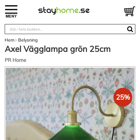
Hoppa
till
V
innehållet
Hem
Belysning
Axel Vägglampa grön 25cm
PR Home
Hoppa
till
slutet
av
bildgalleriet
25%