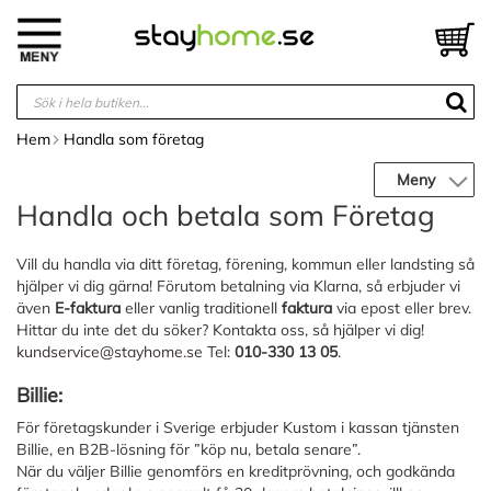
Hoppa
till
V
innehållet
Hem
Handla som företag
Meny
Handla och betala som Företag
Vill du handla via ditt företag, förening, kommun eller landsting så
hjälper vi dig gärna! Förutom betalning via Klarna, så erbjuder vi
även
E-faktura
eller vanlig traditionell
faktura
via epost eller brev.
Hittar du inte det du söker? Kontakta oss, så hjälper vi dig!
kundservice@stayhome.se
Tel:
010-330 13 05
.
Billie:
För företagskunder i Sverige erbjuder Kustom i kassan tjänsten
Billie, en B2B-lösning för ”köp nu, betala senare”.
När du väljer Billie genomförs en kreditprövning, och godkända