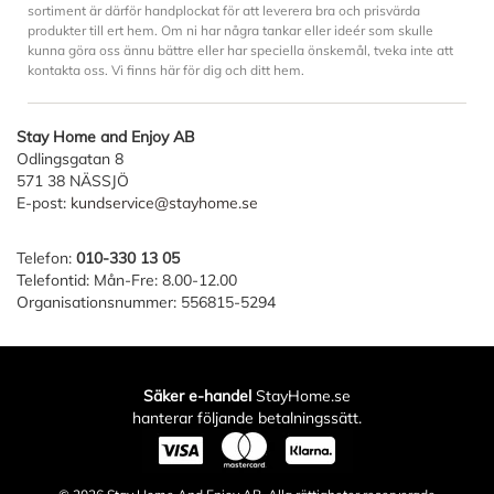
sortiment är därför handplockat för att leverera bra och prisvärda
produkter till ert hem. Om ni har några tankar eller ideér som skulle
kunna göra oss ännu bättre eller har speciella önskemål, tveka inte att
kontakta oss. Vi finns här för dig och ditt hem.
Stay Home and Enjoy AB
Odlingsgatan 8
571 38 NÄSSJÖ
E-post:
kundservice@stayhome.se
Telefon:
010-330 13 05
Telefontid: Mån-Fre: 8.00-12.00
Organisationsnummer: 556815-5294
Säker e-handel
StayHome.se
hanterar följande betalningssätt.