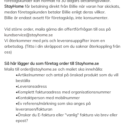
företagskunder kan normalt få 30 dagars betalningsvillkor.
StayHome
får betalning direkt från Billie när varan har skickats,
medan företagskunden betalar Billie enligt deras villkor.
Billie är endast avsett för företagsköp, inte konsumenter.
Vid större order, maila gärna din offertförfrågan till oss på
kundservice@stayhome.se
Vi återkommer med pris och leveransuppgifter inom en
arbetsdag. (Titta i din skräppost om du saknar återkoppling från
oss)
Så här lägger du som företag order till Stayhome.se
Maila till
order@stayhome.se
och mailet ska innehålla:
•Artikelnummer och antal på önskad produkt som du vill
beställa
•Leveransadress
•Komplett fakturaadress med organisationsnummer
•Kontaktperson med mobilnummer
•Ev referens/märkning som ska anges på
leveransen/fakturan
•Önskar du E-faktura eller "vanlig" faktura via brev eller
epost?