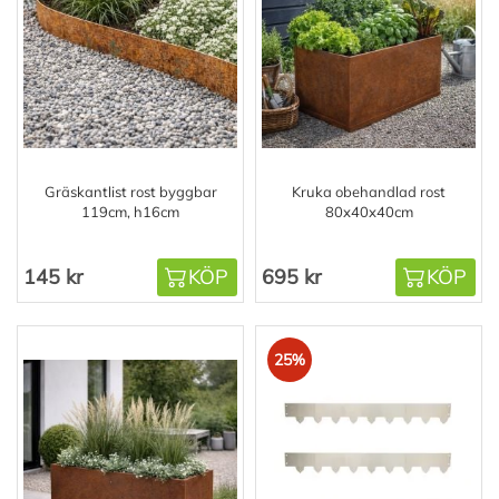
Gräskantlist rost byggbar
Kruka obehandlad rost
119cm, h16cm
80x40x40cm
145 kr
KÖP
695 kr
KÖP
25%