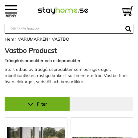
Hoppa
till
V
innehållet
Hem
VARUMÄRKEN
VASTBO
Vastbo Producst
Trädgårdsprodukter och eldaprodukter
Stort utbud av trädgårdsprodukter som odlingskragar,
rabattkantlister, rostiga krukor I sortimentete från Vastbo finns
även eldkorgar, vedställ och brasartiklar.
Filter