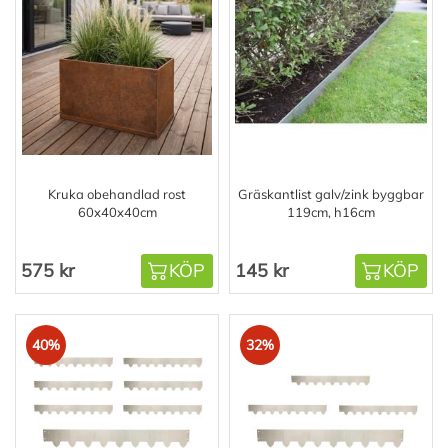
Kruka obehandlad rost
Gräskantlist galv/zink byggbar
60x40x40cm
119cm, h16cm
575 kr
KÖP
145 kr
KÖP
40%
32%