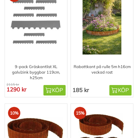
9-pack Gräskantlist XL
Rabattkant på rulle 5m h16cm
galv/zink byggbar 119cm,
veckad rost
h25cm
2115 kr
1290 kr
KÖP
185 kr
KÖP
10%
15%