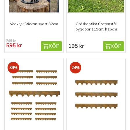
Vedklyv Stickan svart 32cm
Gräskantlist Cortenstål
byggbar 119cm, h16cm
765 kr
595 kr
KÖP
195 kr
KÖP
39%
24%