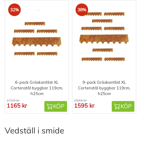
32%
38%
6-pack Gräskantlist XL
9-pack Gräskantlist XL
Cortenstål byggbar 119cm,
Cortenstål byggbar 119cm,
h25cm
h25cm
1710 kr
2565 kr
1165 kr
1595 kr
KÖP
KÖP
Vedställ i smide