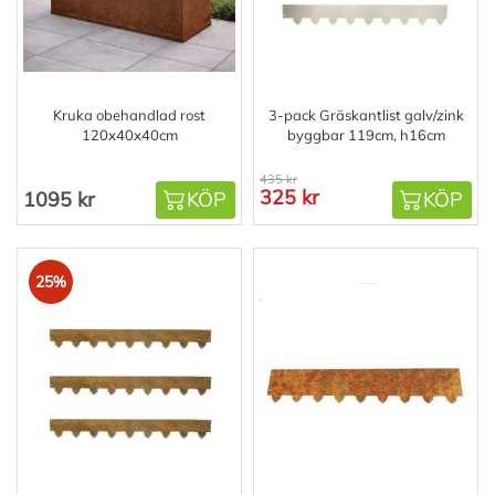
Kruka obehandlad rost
3-pack Gräskantlist galv/zink
120x40x40cm
byggbar 119cm, h16cm
435 kr
325 kr
1095 kr
KÖP
KÖP
25%