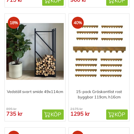
KÖP
KÖP
18%
40%
Vedställ svart smide 49x114cm
15-pack Gräskantlist rost
byggbar 119cm, h16cm
895 kr
2175 kr
735 kr
1295 kr
KÖP
KÖP