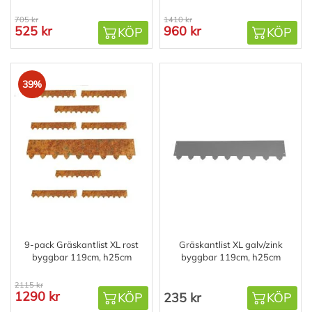
705 kr
1410 kr
525 kr
960 kr
KÖP
KÖP
39%
9-pack Gräskantlist XL rost
Gräskantlist XL galv/zink
byggbar 119cm, h25cm
byggbar 119cm, h25cm
2115 kr
1290 kr
KÖP
235 kr
KÖP