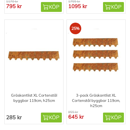
1170 kr
1755 kr
795 kr
1095 kr
KÖP
KÖP
25%
Gräskantlist XL Cortenstål
3-pack Gräskantlist XL
byggbar 119cm, h25cm
Cortenstål byggbar 119cm,
h25cm
855 kr
645 kr
285 kr
KÖP
KÖP