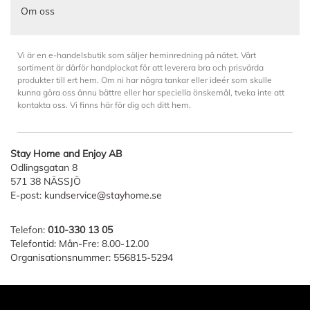
Om oss
Vi är en e-handelsbutik som säljer heminredning på nätet. Vårt
sortiment är därför handplockat för att leverera bra och prisvärda
produkter till ert hem. Om ni har några tankar eller ideér som skulle
kunna göra oss ännu bättre eller har speciella önskemål, tveka inte att
kontakta oss. Vi finns här för dig och ditt hem.
Stay Home and Enjoy AB
Odlingsgatan 8
571 38 NÄSSJÖ
E-post:
kundservice@stayhome.se
Telefon:
010-330 13 05
Telefontid: Mån-Fre: 8.00-12.00
Organisationsnummer: 556815-5294