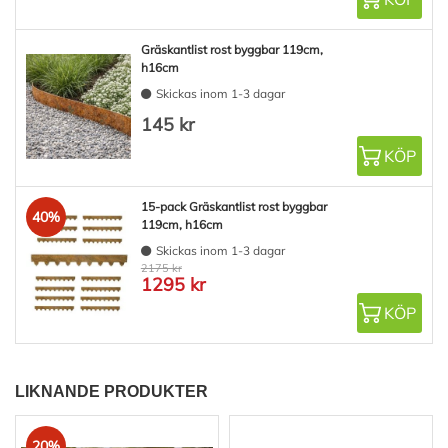
Gräskantlist rost byggbar 119cm,
h16cm
Skickas inom 1-3 dagar
145 kr
KÖP
15-pack Gräskantlist rost byggbar
40%
119cm, h16cm
Skickas inom 1-3 dagar
2175 kr
1295 kr
KÖP
LIKNANDE PRODUKTER
20%