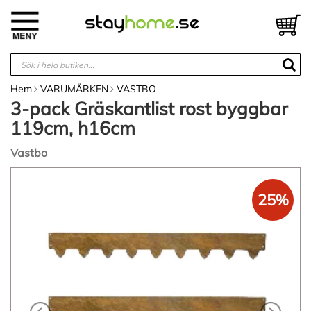
Hoppa
till
V
innehållet
Hem
VARUMÄRKEN
VASTBO
3-pack Gräskantlist rost byggbar
119cm, h16cm
Vastbo
Hoppa
till
25%
slutet
av
bildgalleriet