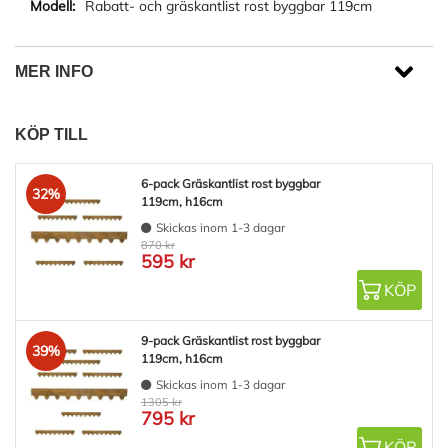
Rabatt- och gräskantlist rost byggbar 119cm
MER INFO
KÖP TILL
6-pack Gräskantlist rost byggbar
32%
119cm, h16cm
Skickas inom 1-3 dagar
870 kr
595 kr
KÖP
9-pack Gräskantlist rost byggbar
39%
119cm, h16cm
Skickas inom 1-3 dagar
1305 kr
795 kr
KÖP