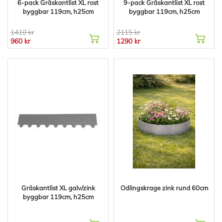
6-pack Gräskantlist XL rost
9-pack Gräskantlist XL rost
byggbar 119cm, h25cm
byggbar 119cm, h25cm
1410 kr
2115 kr
960 kr
1290 kr
Gräskantlist XL galv/zink
Odlingskrage zink rund 60cm
byggbar 119cm, h25cm