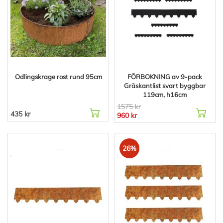
Odlingskrage rost rund 95cm
FÖRBOKNING av 9-pack
Gräskantlist svart byggbar
119cm, h16cm
1575 kr
435 kr
960 kr
26%