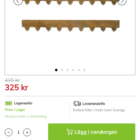
Hoppa
435 kr
till
325 kr
början
av
bildgalleriet
Lagersaldo
Leveransinfo
Finns I Lager
Endast 69kr i frakt inom Sverige
Skickas inom 1 arbetsdag
Lägg i varukorgen