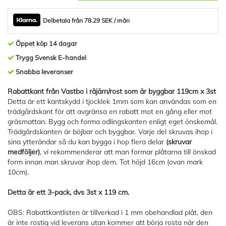
Delbetala från 78.29 SEK / mån
Öppet köp 14 dagar
Trygg Svensk E-handel
Snabba leveranser
Rabattkant från Vastbo i råjärn/rost som är byggbar 119cm x 3st
Detta är ett kantskydd i tjocklek 1mm som kan användas som en
trädgårdskant för att avgränsa en rabatt mot en gång eller mot
gräsmattan. Bygg och forma odlingskanten enligt eget önskemål.
Trädgårdskanten är böjbar och byggbar. Varje del skruvas ihop i
sina ytterändar så du kan bygga i hop flera delar
(skruvar
medföljer)
, vi rekommenderar att man formar plåtarna till önskad
form innan man skruvar ihop dem. Tot höjd 16cm (ovan mark
10cm).
Detta är ett 3-pack, dvs 3st x 119 cm.
OBS: Rabattkantlisten är tillverkad i 1 mm obehandlad plåt, den
är inte rostig vid leverans utan kommer att börja rosta när den