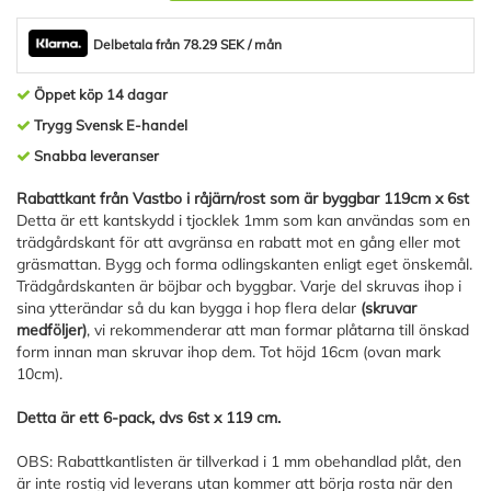
Delbetala från 78.29 SEK / mån
Öppet köp 14 dagar
Trygg Svensk E-handel
Snabba leveranser
Rabattkant från Vastbo i råjärn/rost som är byggbar 119cm x 6st
Detta är ett kantskydd i tjocklek 1mm som kan användas som en
trädgårdskant för att avgränsa en rabatt mot en gång eller mot
gräsmattan. Bygg och forma odlingskanten enligt eget önskemål.
Trädgårdskanten är böjbar och byggbar. Varje del skruvas ihop i
sina ytterändar så du kan bygga i hop flera delar
(skruvar
medföljer)
, vi rekommenderar att man formar plåtarna till önskad
form innan man skruvar ihop dem. Tot höjd 16cm (ovan mark
10cm).
Detta är ett 6-pack, dvs 6st x 119 cm.
OBS: Rabattkantlisten är tillverkad i 1 mm obehandlad plåt, den
är inte rostig vid leverans utan kommer att börja rosta när den