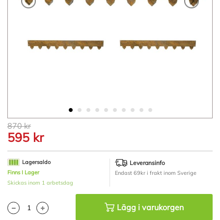
Hoppa
870 kr
till
595 kr
början
av
bildgalleriet
Lagersaldo
Leveransinfo
Finns I Lager
Endast 69kr i frakt inom Sverige
Skickas inom 1 arbetsdag
Lägg i varukorgen