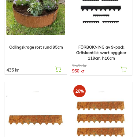
Odlingskrage rost rund 95cm
FÖRBOKNING av 9-pack
Gräskantlist svart byggbar
119cm, h16cm
1575 kr
435 kr
960 kr
26%