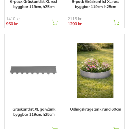
6-pack Gräskantlist XL rost
9-pack Gräskantlist XL rost
byggbar 119cm, h25cm
byggbar 119cm, h25cm
1410 kr
2115 kr
960 kr
1290 kr
Gräskantlist XL galv/zink
Odlingskrage zink rund 60cm
byggbar 119cm, h25cm