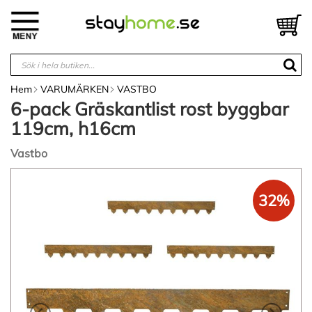
Hoppa
till
V
innehållet
Hem
VARUMÄRKEN
VASTBO
6-pack Gräskantlist rost byggbar
119cm, h16cm
Vastbo
Hoppa
till
32%
slutet
av
bildgalleriet