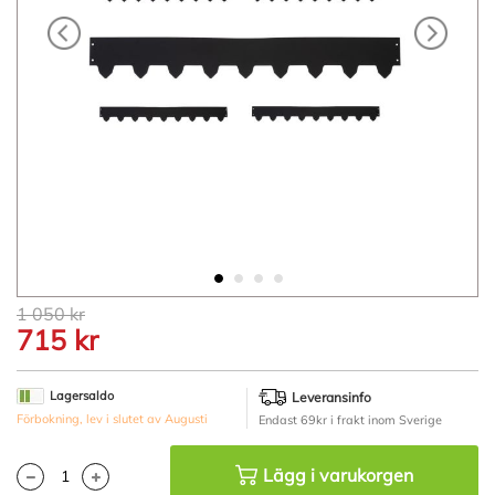
Hoppa
1 050 kr
till
715 kr
början
av
bildgalleriet
Lagersaldo
Leveransinfo
Förbokning, lev i slutet av Augusti
Endast 69kr i frakt inom Sverige
Lägg i varukorgen