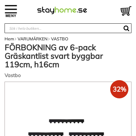
Hoppa
till
V
innehållet
Hem
VARUMÄRKEN
VASTBO
FÖRBOKNING av 6-pack
Gräskantlist svart byggbar
119cm, h16cm
Vastbo
Hoppa
32%
till
slutet
av
bildgalleriet