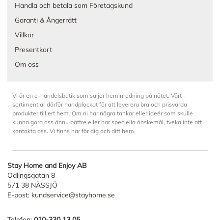
Handla och betala som Företagskund
Garanti & Ångerrätt
Villkor
Presentkort
Om oss
Vi är en e-handelsbutik som säljer heminredning på nätet. Vårt
sortiment är därför handplockat för att leverera bra och prisvärda
produkter till ert hem. Om ni har några tankar eller ideér som skulle
kunna göra oss ännu bättre eller har speciella önskemål, tveka inte att
kontakta oss. Vi finns här för dig och ditt hem.
Stay Home and Enjoy AB
Odlingsgatan 8
571 38 NÄSSJÖ
E-post:
kundservice@stayhome.se
Telefon:
010-330 13 05