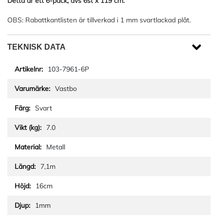
Detta är ett 6-pack, dvs 6st x 119 cm.
OBS: Rabattkantlisten är tillverkad i 1 mm svartlackad plåt.
TEKNISK DATA
103-7961-6P
Vastbo
Svart
7.0
Metall
7,1m
16cm
1mm