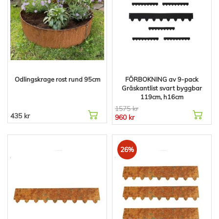
Odlingskrage rost rund 95cm
FÖRBOKNING av 9-pack
Gräskantlist svart byggbar
119cm, h16cm
1575 kr
435 kr
960 kr
26%