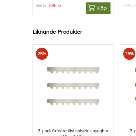
645 kr
855 kr
2565 kr
Köp
Liknande Produkter
25%
25%
3-pack Gräskantlist galv/zink byggbar
3-p