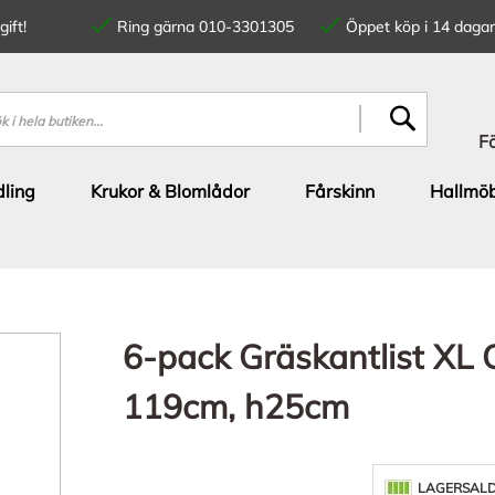
ift!
Ring gärna 010-3301305
Öppet köp i 14 dagar
SÖK
F
ling
Krukor & Blomlådor
Fårskinn
Hallmöb
6-pack Gräskantlist XL 
119cm, h25cm
LAGERSAL