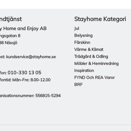
ndtjänst
Stayhome Kategori
y Home and Enjoy AB
Jul
Belysning
ngsgatan 8
Fårskinn
38 Nässjö
Värme & Klimat
Trädgård & Odling
st:
kundservice@stayhome.se
Möbler & Heminredning
Inspiration
010-330 13 05
fon:
FYND Och REA Varor
fontid: Mån-Fre: 8.00-12.00
BRF
anisationsnummer: 556815-5294