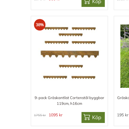
Köp
38%
9-pack Gräskantlist Cortenstål byggbar
Gräska
119cm, h16cm
1095 kr
195 kr
1755 kr
Köp