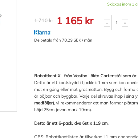
Skickas inom 1 
1 165 kr
1 710 kr
Delbetala från 78.29 SEK / mån
Rabattkant XL från Vastbo i äkta Cortenstål som är
Detta är ett kantskydd i tjocklek 1mm som kan anvä
mot en gång eller mot gräsmattan. Bygg och forma o
är böjbar och byggbar. Varje del skruvas ihop i sina 
medföljer)
, vi rekommenderar att man formar plåtarn
höjd 25cm (ovan mark 19cm).
Detta är ett 6-pack, dvs 6st x 119 cm.
OBS: Rabattkantlisten är tillverkad i 1 mm obehandlad