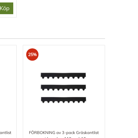
Köp
25%
ntlist
FÖRBOKNING av 3-pack Gräskantlist