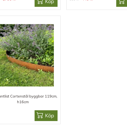
Köp
ntlist Cortenstål byggbar 119cm,
h16cm
Köp