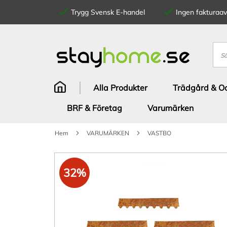
Trygg Svensk E-handel
Ingen fakturaavg
Hoppa
till
innehållet
Sök
Alla Produkter
Trädgård & Od
BRF & Företag
Varumärken
Hem
VARUMÄRKEN
VASTBO
Hoppa
till
32%
slutet
av
bildgalleriet