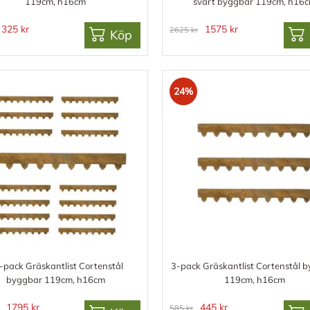
119cm, h16cm
svart byggbar 119cm, h16
325 kr
1575 kr
2625 kr
Köp
24%
-pack Gräskantlist Cortenstål
3-pack Gräskantlist Cortenstål 
byggbar 119cm, h16cm
119cm, h16cm
1795 kr
445 kr
585 kr