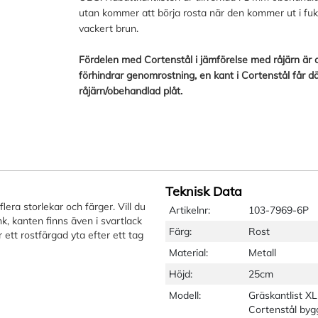
utan kommer att börja rosta när den kommer ut i fukt
vackert brun.
Fördelen med Cortenstål i jämförelse med råjärn är 
förhindrar genomrostning, en kant i Cortenstål får dä
råjärn/obehandlad plåt.
Teknisk Data
lera storlekar och färger. Vill du
Artikelnr:
103-7969-6P
k, kanten finns även i svartlack
Färg:
Rost
ett rostfärgad yta efter ett tag
Material:
Metall
Höjd:
25cm
Modell:
Gräskantlist XL
Cortenstål byg