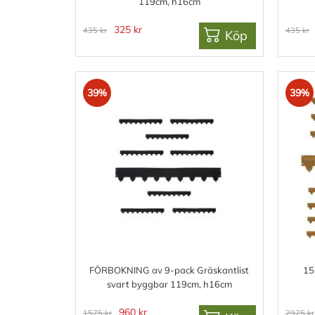
119cm, h16cm
325 kr
435 kr
435 kr
Köp
39%
39%
FÖRBOKNING av 9-pack Gräskantlist
15
svart byggbar 119cm, h16cm
960 kr
1575 kr
2925 kr