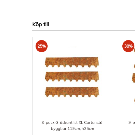
Köp till
25%
38%
3-pack Gräskantlist XL Cortenstål
9-p
byggbar 119cm, h25cm