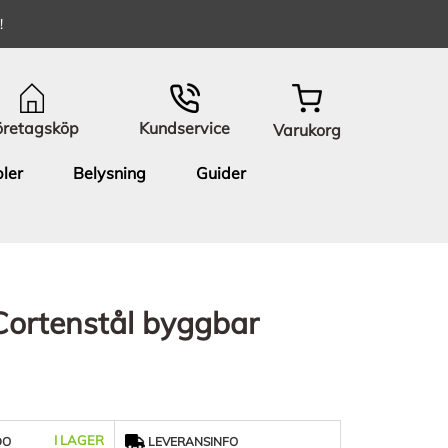
!
öretagsköp
Kundservice
Varukorg
ler
Belysning
Guider
Cortenstål byggbar
I LAGER
DO
LEVERANSINFO