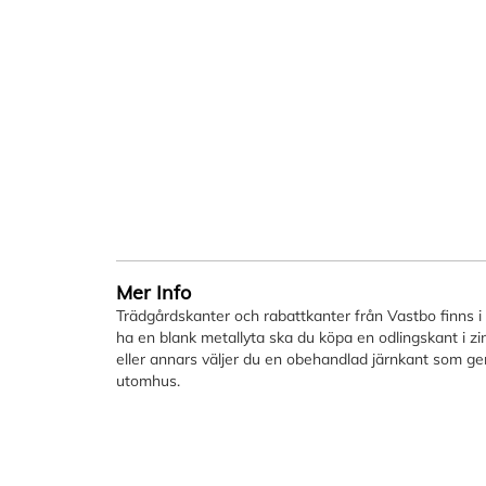
bildgalleriet
Mer Info
Trädgårdskanter och rabattkanter från Vastbo finns i f
ha en blank metallyta ska du köpa en odlingskant i zin
eller annars väljer du en obehandlad järnkant som ger 
utomhus.