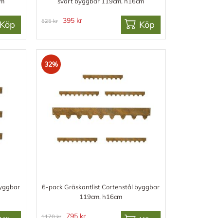
cm
svart byggbar 119cm, h16cm
395 kr
525 kr
Köp
Köp
32%
byggbar
6-pack Gräskantlist Cortenstål byggbar
119cm, h16cm
795 kr
1170 kr