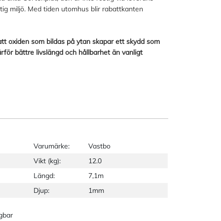
ig miljö. Med tiden utomhus blir rabattkanten
att oxiden som bildas på ytan skapar ett skydd som
rför bättre livslängd och hållbarhet än vanligt
Varumärke:
Vastbo
Vikt (kg):
12.0
Längd:
7,1m
Djup:
1mm
gbar