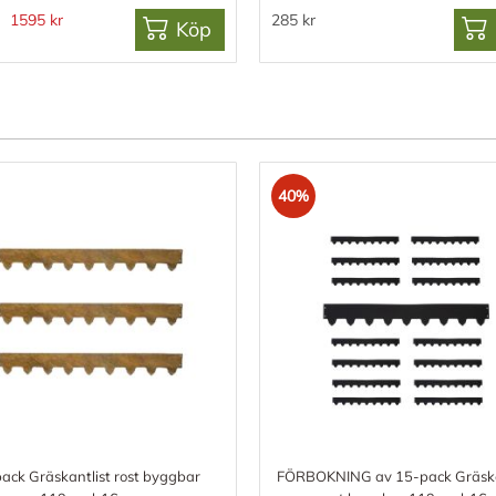
1595 kr
285 kr
Köp
40%
ack Gräskantlist rost byggbar
FÖRBOKNING av 15-pack Gräska