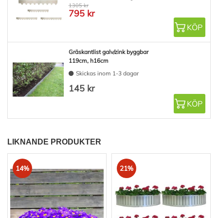
1305 kr
795 kr
KÖP
Gräskantlist galv/zink byggbar
119cm, h16cm
Skickas inom 1-3 dagar
145 kr
KÖP
LIKNANDE PRODUKTER
14%
21%