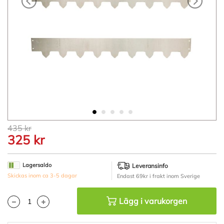
Hoppa
435 kr
till
325 kr
början
av
bildgalleriet
Lagersaldo
Leveransinfo
Skickas inom ca 3-5 dagar
Endast 69kr i frakt inom Sverige
Lägg i varukorgen