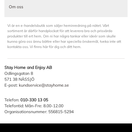
Om oss
Vi är en e-handelsbutik som säljer heminredning på nätet. Vårt
sortiment är därför handplockat för att leverera bra och prisvärda
produkter till ert hem. Om ni har några tankar eller ideér som skulle
kunna göra oss ännu bättre eller har speciella önskemål, tveka inte att
kontakta oss. Vi finns här för dig och ditt hem.
Stay Home and Enjoy AB
Odlingsgatan 8
571 38 NÄSSJÖ
E-post:
kundservice@stayhome.se
Telefon:
010-330 13 05
Telefontid: Mån-Fre: 8.00-12.00
Organisationsnummer: 556815-5294