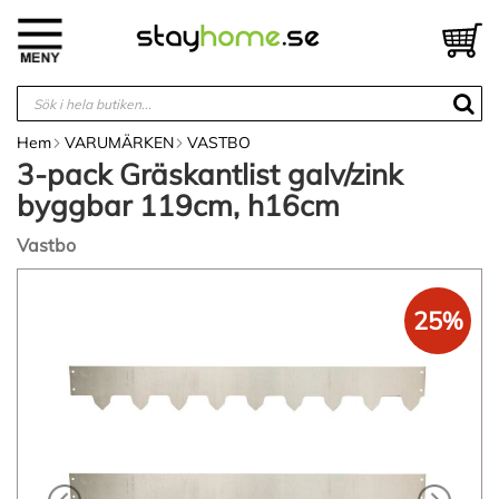
Hoppa
till
V
innehållet
Hem
VARUMÄRKEN
VASTBO
3-pack Gräskantlist galv/zink
byggbar 119cm, h16cm
Vastbo
Hoppa
till
25%
slutet
av
bildgalleriet