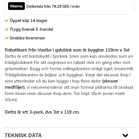
Delbetala från 78.29 SEK / mån
Öppet köp 14 dagar
Trygg Svensk E-handel
Snabba leveranser
Rabattkant från Vastbo i galv/zink som är byggbar 119cm x 3st
Detta är ett kantskydd i tjocklek 1mm som kan användas som en
trädgårdskant för att avgränsa en rabatt mot en gång eller mot
gräsmattan. Bygg och forma odlingskanten enligt eget önskemål.
Trädgårdskanten är böjbar och byggbar. Varje del skruvas ihop i
sina ytterändar så du kan bygga i hop flera delar
(skruvar
medföljer)
, vi rekommenderar att man formar plåtarna till önskad
form innan man skruvar ihop dem. Tot höjd 16cm (ovan mark
10cm).
Detta är ett 3-pack, dvs 3st x 119 cm.
TEKNISK DATA