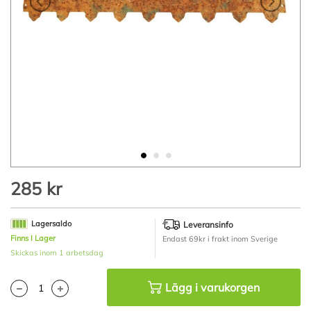
Hoppa
285 kr
till
början
av
Lagersaldo
Leveransinfo
bildgalleriet
Finns I Lager
Endast 69kr i frakt inom Sverige
Skickas inom 1 arbetsdag
Lägg i varukorgen