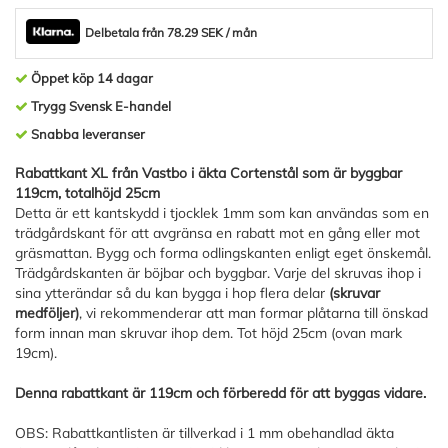
Delbetala från 78.29 SEK / mån
Öppet köp 14 dagar
Trygg Svensk E-handel
Snabba leveranser
Rabattkant XL från Vastbo i äkta Cortenstål som är byggbar
119cm, totalhöjd 25cm
Detta är ett kantskydd i tjocklek 1mm som kan användas som en
trädgårdskant för att avgränsa en rabatt mot en gång eller mot
gräsmattan. Bygg och forma odlingskanten enligt eget önskemål.
Trädgårdskanten är böjbar och byggbar. Varje del skruvas ihop i
sina ytterändar så du kan bygga i hop flera delar
(skruvar
medföljer)
, vi rekommenderar att man formar plåtarna till önskad
form innan man skruvar ihop dem. Tot höjd 25cm (ovan mark
19cm).
Denna rabattkant är 119cm och förberedd för att byggas vidare.
OBS: Rabattkantlisten är tillverkad i 1 mm obehandlad äkta