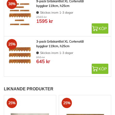
9-pack Gräskantlist XL Cortenstål
38%
byggbar 119cm, h25cm
Skickas inom 1-3 dagar
2565 kr
1595 kr
KÖP
3-pack Gräskantlist XL Cortenstål
25%
byggbar 119cm, h25cm
Skickas inom 1-3 dagar
855 kr
645 kr
KÖP
LIKNANDE PRODUKTER
25%
25%