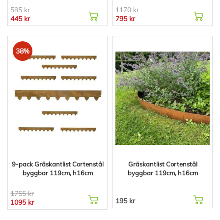
585 kr
1170 kr
445 kr
795 kr
38%
9-pack Gräskantlist Cortenstål
Gräskantlist Cortenstål
byggbar 119cm, h16cm
byggbar 119cm, h16cm
1755 kr
195 kr
1095 kr