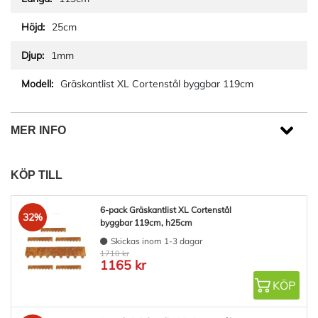
25cm
1mm
Gräskantlist XL Cortenstål byggbar 119cm
MER INFO
KÖP TILL
6-pack Gräskantlist XL Cortenstål
32%
byggbar 119cm, h25cm
Skickas inom 1-3 dagar
1710 kr
1165 kr
KÖP