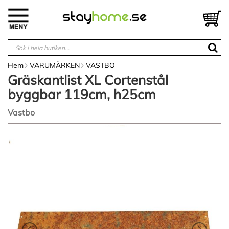
Hoppa
till
V
innehållet
Hem
VARUMÄRKEN
VASTBO
Gräskantlist XL Cortenstål
byggbar 119cm, h25cm
Vastbo
Hoppa
till
slutet
av
bildgalleriet