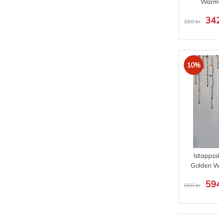
Warm 
342
380 kr
10%
Istappss
Golden 
594
660 kr