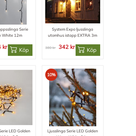
appsslinga Serie
System Expo ljusslinga
e White 12m
utomhus istapp EXTRA 3m
 kr
342 kr
380 kr
Köp
Köp
10%
 Serie LED Golden
Ljusslinga Serie LED Golden