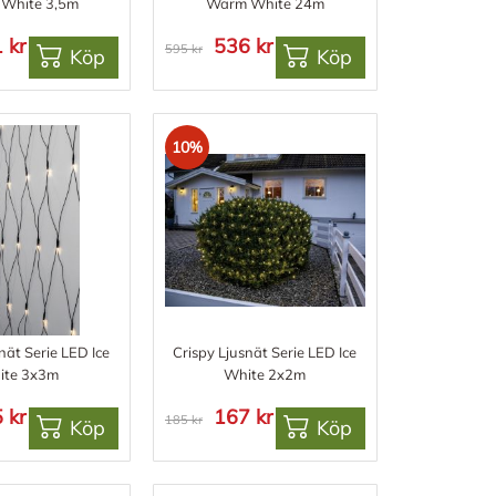
White 3,5m
Warm White 24m
 kr
536 kr
595 kr
Köp
Köp
10%
nät Serie LED Ice
Crispy Ljusnät Serie LED Ice
ite 3x3m
White 2x2m
 kr
167 kr
185 kr
Köp
Köp