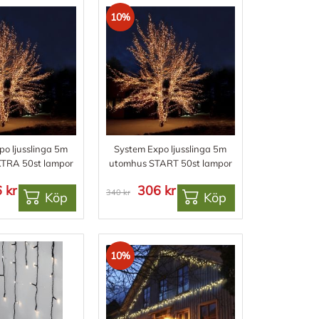
10%
po ljusslinga 5m
System Expo ljusslinga 5m
TRA 50st lampor
utomhus START 50st lampor
 kr
306 kr
340 kr
Köp
Köp
10%