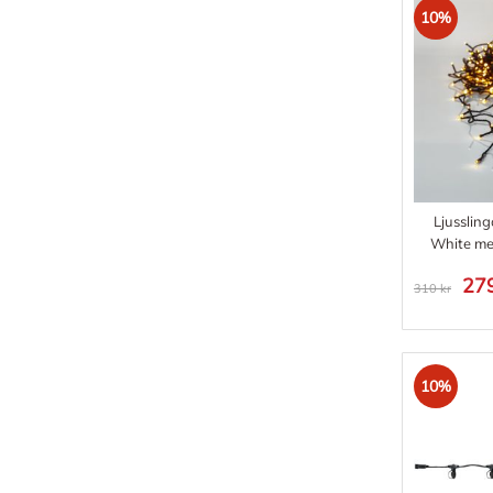
10%
Ljusslin
White m
279
310 kr
10%