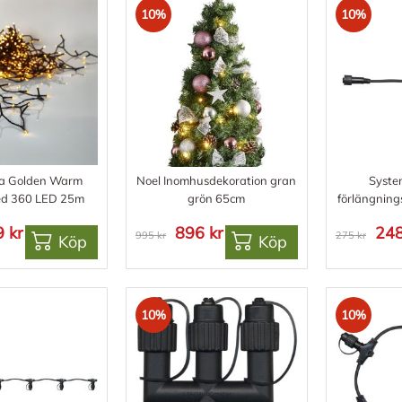
10%
10%
ga Golden Warm
Noel Inomhusdekoration gran
Syste
ed 360 LED 25m
grön 65cm
förlängnin
 kr
896 kr
248
995 kr
275 kr
Köp
Köp
10%
10%