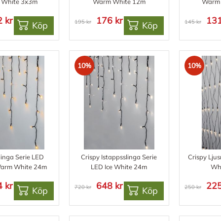
White 3x3m
Warm White 12m
Warm 
 kr
176 kr
131
195 kr
145 kr
Köp
Köp
10%
10%
linga Serie LED
Crispy Istappsslinga Serie
Crispy Ljus
Warm White 24m
LED Ice White 24m
Wh
 kr
648 kr
225
720 kr
250 kr
Köp
Köp