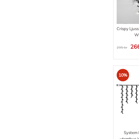
Crispy Ljuss
Wh
266
295 kr
10%
System E
utomhus 