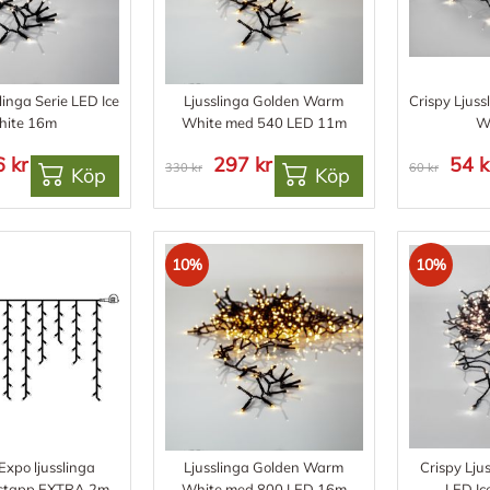
linga Serie LED Ice
Ljusslinga Golden Warm
Crispy Ljuss
ite 16m
White med 540 LED 11m
W
 kr
297 kr
54 k
330 kr
60 kr
Köp
Köp
10%
10%
xpo ljusslinga
Ljusslinga Golden Warm
Crispy Lju
istapp EXTRA 2m
White med 800 LED 16m
LED Ic