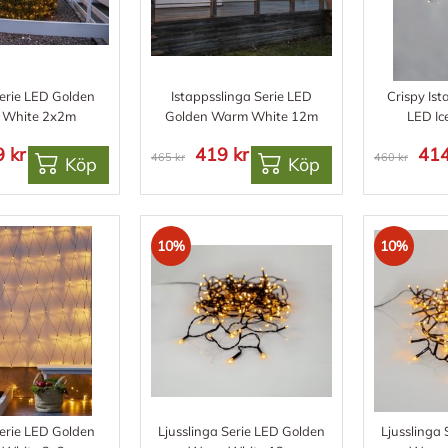
erie LED Golden
Istappsslinga Serie LED
Crispy Ist
White 2x2m
Golden Warm White 12m
LED Ic
 kr
419 kr
414
465 kr
460 kr
Köp
Köp
10%
10%
erie LED Golden
Ljusslinga Serie LED Golden
Ljusslinga