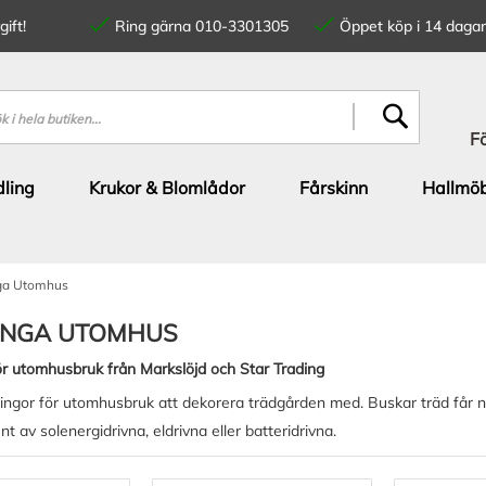
ift!
Ring gärna 010-3301305
Öppet köp i 14 dagar
SÖK
F
ling
Krukor & Blomlådor
Fårskinn
Hallmöb
nga Utomhus
INGA UTOMHUS
för utomhusbruk från Markslöjd och Star Trading
lingor för utomhusbruk att dekorera trädgården med. Buskar träd får ny
nt av solenergidrivna, eldrivna eller batteridrivna.