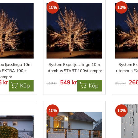
10%
10%
o ljusslinga 10m
System Expo ljusslinga 10m
System Ex
s EXTRA 100st
utomhus START 100st lampor
utomhus EX
lampor
 kr
549 kr
266
610 kr
295 kr
Köp
Köp
10%
10%