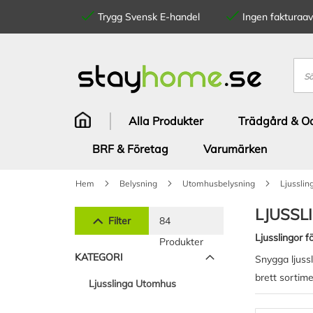
Trygg Svensk E-handel
Ingen fakturaavg
Hoppa
till
innehållet
Sök
Alla Produkter
Trädgård & Od
BRF & Företag
Varumärken
Hem
Belysning
Utomhusbelysning
Ljussli
LJUSSL
Filter
84
Ljusslingor 
Produkter
KATEGORI
Snygga ljuss
brett sortime
Ljusslinga Utomhus