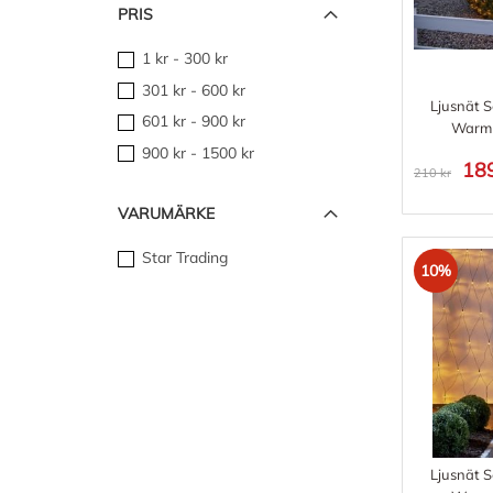
PRIS
1 kr
-
300 kr
301 kr
-
600 kr
Ljusnät S
601 kr
-
900 kr
Warm 
900 kr
-
1500 kr
189
210 kr
VARUMÄRKE
Star Trading
10%
Ljusnät S