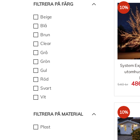
FILTRERA PÅ FÄRG
10%
Beige
Blå
Brun
Clear
Grå
Grön
System Exp
Gul
utomhu
Röd
486
540 kr
Svart
Vit
10%
FILTRERA PÅ MATERIAL
Plast