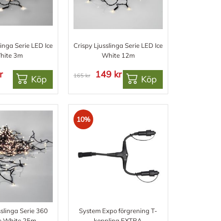
linga Serie LED Ice
Crispy Ljusslinga Serie LED Ice
hite 3m
White 12m
r
149 kr
165 kr
Köp
Köp
10%
sslinga Serie 360
System Expo förgrening T-
e White 25m
koppling EXTRA