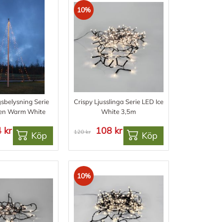
10%
sbelysning Serie
Crispy Ljusslinga Serie LED Ice
en Warm White
White 3,5m
 kr
108 kr
120 kr
Köp
Köp
10%