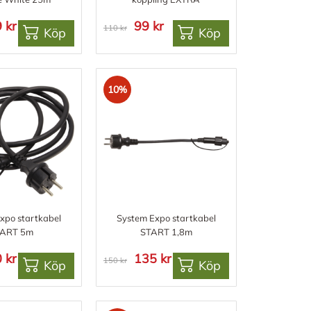
 kr
99 kr
110 kr
Köp
Köp
10%
xpo startkabel
System Expo startkabel
TART 5m
START 1,8m
 kr
135 kr
150 kr
Köp
Köp