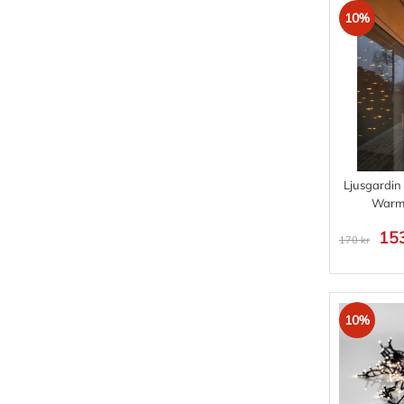
10%
Ljusgardin
Warm
153
170 kr
10%