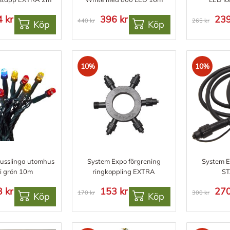
 kr
396 kr
239
440 kr
265 kr
Köp
Köp
10%
10%
usslinga utomhus
System Expo förgrening
System E
i grön 10m
ringkoppling EXTRA
S
 kr
153 kr
270
170 kr
300 kr
Köp
Köp