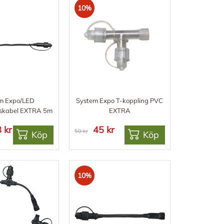
10%
m Expo/LED
System Expo T-koppling PVC
gskabel EXTRA 5m
EXTRA
 kr
45 kr
50 kr
Köp
Köp
10%