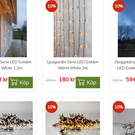
10%
10%
 Serie LED Golden
Ljusgardin Serie LED Golden
Flaggstång
 White 1,3m
Warm White 2m
LED Gold
 kr
180 kr
594
200 kr
660 kr
Köp
Köp
10%
10%