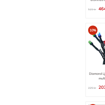
464
515 kr
10%
Diamond Lj
mult
203
225 kr