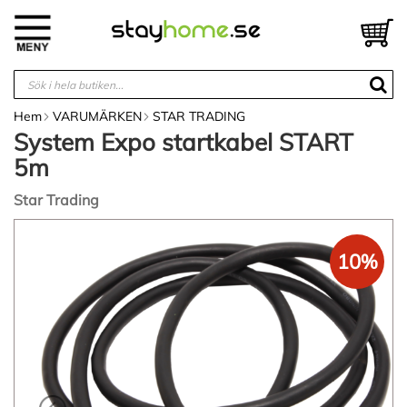
Hoppa
till
V
innehållet
Hem
VARUMÄRKEN
STAR TRADING
System Expo startkabel START
5m
Star Trading
Hoppa
till
10%
slutet
av
bildgalleriet