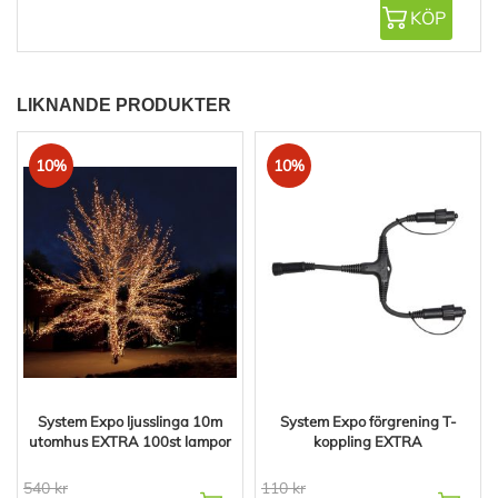
KÖP
LIKNANDE PRODUKTER
10%
10%
System Expo ljusslinga 10m
System Expo förgrening T-
utomhus EXTRA 100st lampor
koppling EXTRA
540 kr
110 kr