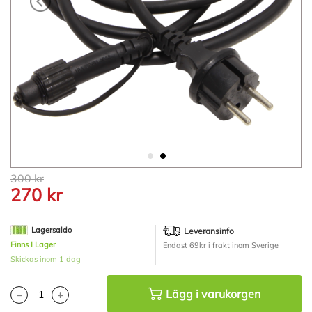
Hoppa
300 kr
till
270 kr
början
av
bildgalleriet
Lagersaldo
Leveransinfo
Finns I Lager
Endast 69kr i frakt inom Sverige
Skickas inom 1 dag
Lägg i varukorgen