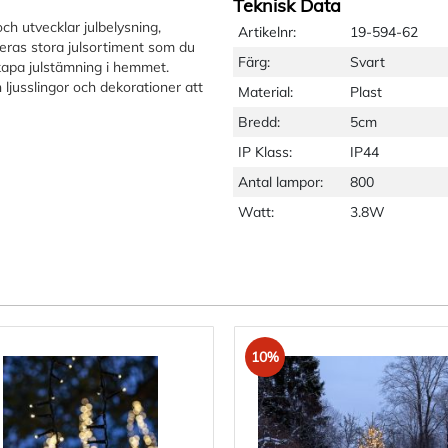
Teknisk Data
ch utvecklar julbelysning,
Artikelnr:
19-594-62
eras stora julsortiment som du
Färg:
Svart
kapa julstämning i hemmet.
 ljusslingor och dekorationer att
Material:
Plast
Bredd:
5cm
IP Klass:
IP44
Antal lampor:
800
Watt:
3.8W
10%