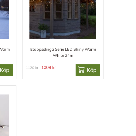
 Warm
Istappsslinga Serie LED Shiny Warm
White 24m
1008 kr
1120 kr
Köp
Köp