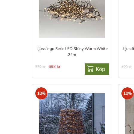
Ljusslinga Serie LED Shiny Warm White
Ljuss
24m
693 kr
770 kr
400 kr
Köp
10%
10%