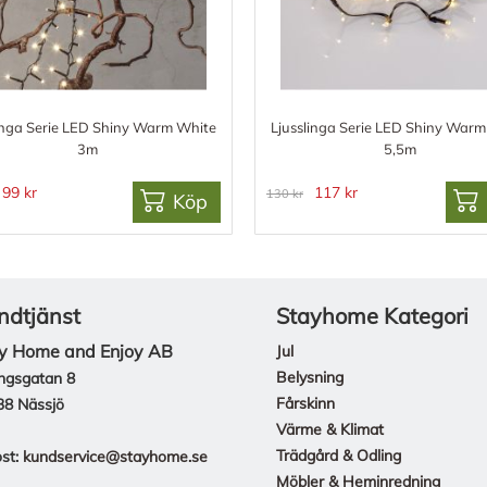
inga Serie LED Shiny Warm White
Ljusslinga Serie LED Shiny War
3m
5,5m
99 kr
117 kr
130 kr
Köp
ndtjänst
Stayhome Kategori
y Home and Enjoy AB
Jul
Belysning
ngsgatan 8
Fårskinn
38 Nässjö
Värme & Klimat
Trädgård & Odling
st:
kundservice@stayhome.se
Möbler & Heminredning