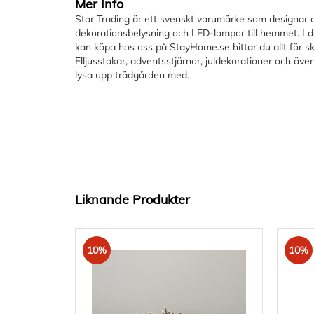
Mer Info
bildgalleriet
Star Trading är ett svenskt varumärke som designar o
dekorationsbelysning och LED-lampor till hemmet. I d
kan köpa hos oss på StayHome.se hittar du allt för s
Elljusstakar, adventsstjärnor, juldekorationer och även
lysa upp trädgården med.
Liknande Produkter
10%
10%