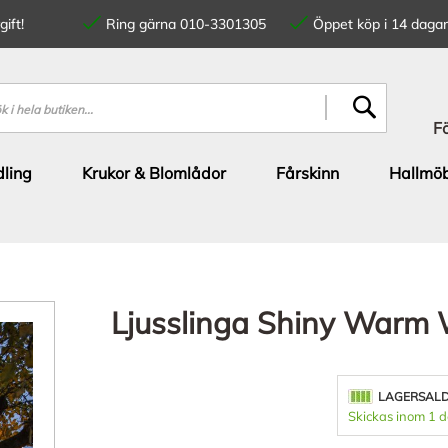
ift!
Ring gärna 010-3301305
Öppet köp i 14 dagar
SÖK
F
ling
Krukor & Blomlådor
Fårskinn
Hallmöb
Ljusslinga Shiny Warm
LAGERSAL
Skickas inom 1 