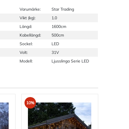
Varumärke:
Star Trading
Vikt (kg):
1.0
Längd:
1600cm
Kabellängd:
500cm
Sockel:
LED
Volt:
31V
Modell:
Ljusslinga Serie LED
10%