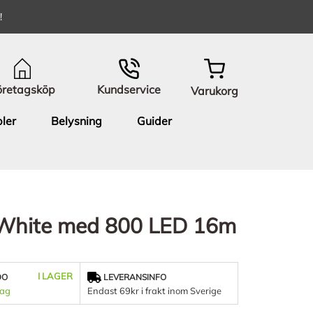
!
öretagsköp
Kundservice
Varukorg
ler
Belysning
Guider
 White med 800 LED 16m
I LAGER
DO
LEVERANSINFO
dag
Endast 69kr i frakt inom Sverige