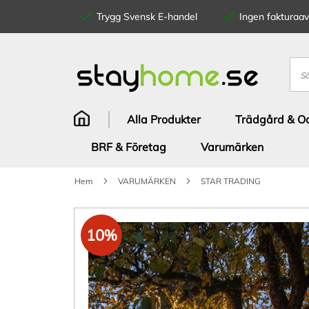
Trygg Svensk E-handel
Ingen fakturaavg
Hoppa
till
innehållet
Sök
Alla Produkter
Trädgård & Od
BRF & Företag
Varumärken
Hem
VARUMÄRKEN
STAR TRADING
Hoppa
till
10%
slutet
av
bildgalleriet