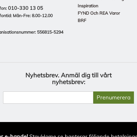
Inspiration
010-330 13 05
fon:
FYND Och REA Varor
fontid: Mån-Fre: 8.00-12.00
BRF
anisationsnummer: 556815-5294
Nyhetsbrev.
Anmäl dig till vårt
nyhetsbrev:
Prenumerera
r e-handel
StayHome.se hanterar följande betalnings