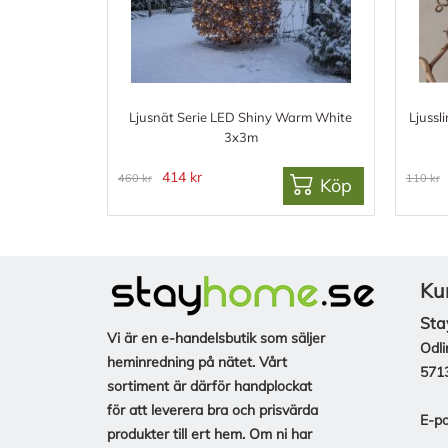
Ljusnät Serie LED Shiny Warm White
Ljussl
3x3m
414 kr
460 kr
110 kr
Köp
Ku
Sta
Vi är en e-handelsbutik som säljer
Odli
heminredning på nätet. Vårt
571
sortiment är därför handplockat
för att leverera bra och prisvärda
E-po
produkter till ert hem. Om ni har