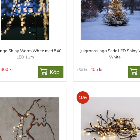
linga Shiny Warm White med 540
Julgransslinga Serie LED Shiny
LED 11m
White
360 kr
405 kr
450 kr
Köp
10%