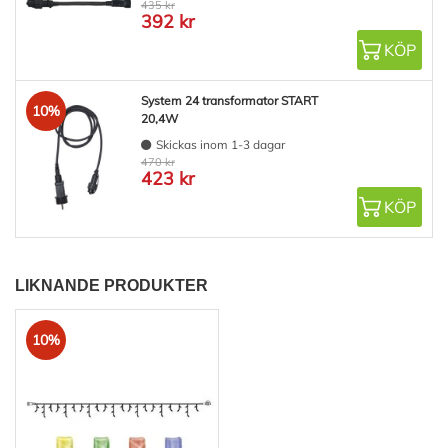
435 kr
392 kr
KÖP
System 24 transformator START
10%
20,4W
Skickas inom 1-3 dagar
470 kr
423 kr
KÖP
LIKNANDE PRODUKTER
10%