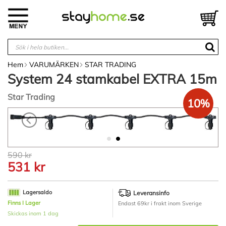
Hoppa
till
V
innehållet
Hem
VARUMÄRKEN
STAR TRADING
System 24 stamkabel EXTRA 15m
Star Trading
10%
Hoppa
till
slutet
av
Hoppa
bildgalleriet
590 kr
till
531 kr
början
av
bildgalleriet
Lagersaldo
Leveransinfo
Finns I Lager
Endast 69kr i frakt inom Sverige
Skickas inom 1 dag