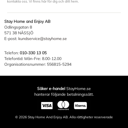
kontakta oss. Vi finns här för dig och ditt hem.
Stay Home and Enjoy AB
Odlingsgatan 8
571 38 NÄSSJÖ
E-post:
kundservice@stayhome.se
Telefon:
010-330 13 05
Telefontid: Mån-Fre: 8.00-12.00
Organisationsnummer: 556815-5294
Säker e-handel
StayHome.se
hanterar följande betalningssätt.
© 2026
Stay Home And Enjoy AB
. Alla rättigheter reserverade