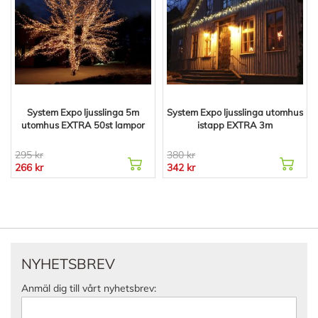
System Expo ljusslinga 5m
System Expo ljusslinga utomhus
utomhus EXTRA 50st lampor
istapp EXTRA 3m
295 kr
380 kr
266 kr
342 kr
NYHETSBREV
Anmäl dig till vårt nyhetsbrev: