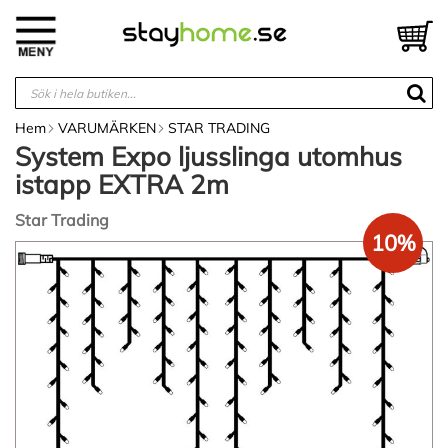
Hoppa
till
V
innehållet
Hem
VARUMÄRKEN
STAR TRADING
System Expo ljusslinga utomhus
istapp EXTRA 2m
Star Trading
10%
Hoppa
till
slutet
av
bildgalleriet