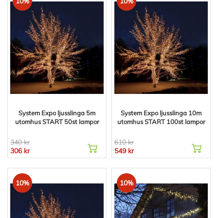
10%
10%
System Expo ljusslinga 5m
System Expo ljusslinga 10m
utomhus START 50st lampor
utomhus START 100st lampor
340 kr
610 kr
306 kr
549 kr
10%
10%