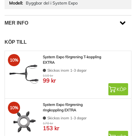
Byggbar del i System Expo
MER INFO
KÖP TILL
System Expo förgrening T-koppling
10%
EXTRA
Skickas inom 1-3 dagar
110 kr
99 kr
KÖP
System Expo förgrening
10%
ringkoppling EXTRA
Skickas inom 1-3 dagar
170 kr
153 kr