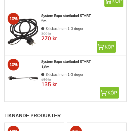
KÖP
System Expo startkabel START
10%
5m
Skickas inom 1-3 dagar
300 kr
270 kr
KÖP
System Expo startkabel START
10%
1,8m
Skickas inom 1-3 dagar
150 kr
135 kr
KÖP
LIKNANDE PRODUKTER