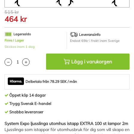
Hoppa
515 kr
till
464 kr
början
av
bildgalleriet
Lagersaldo
Leveransinfo
Finns I Lager
Endast 69kr i frakt inom Sverige
Skickas inom 1 dag
Lägg i varukorgen
Delbetala från 78.29 SEK / mån
Öppet köp 14 dagar
Trygg Svensk E-handel
Snabba leveranser
System Expo ljusslinga utomhus istapp EXTRA 100 st lampor 2m
Ljusslinga som istappar för utomhusbruk för dig som vill skapa en