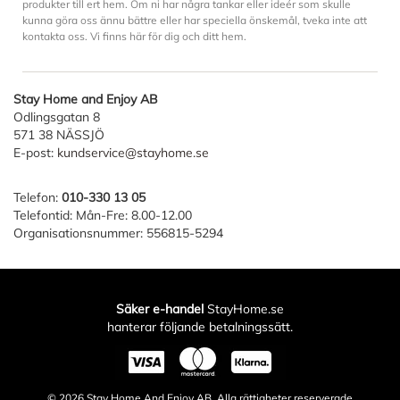
produkter till ert hem. Om ni har några tankar eller ideér som skulle
kunna göra oss ännu bättre eller har speciella önskemål, tveka inte att
kontakta oss. Vi finns här för dig och ditt hem.
Stay Home and Enjoy AB
Odlingsgatan 8
571 38 NÄSSJÖ
E-post:
kundservice@stayhome.se
Telefon:
010-330 13 05
Telefontid: Mån-Fre: 8.00-12.00
Organisationsnummer: 556815-5294
Säker e-handel
StayHome.se
hanterar följande betalningssätt.
© 2026
Stay Home And Enjoy AB
. Alla rättigheter reserverade