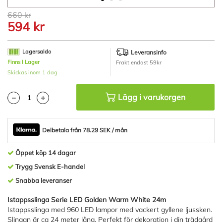
Hoppa
660 kr
till
594 kr
början
av
bildgalleriet
Lagersaldo
Leveransinfo
Finns I Lager
Frakt endast 59kr
Skickas inom 1 dag
Lägg i varukorgen
Delbetala från 78.29 SEK / mån
Öppet köp 14 dagar
Trygg Svensk E-handel
Snabba leveranser
Istappsslinga Serie LED Golden Warm White 24m
Istappsslinga med 960 LED lampor med vackert gyllene ljussken.
Slingan är ca 24 meter lång. Perfekt för dekoration i din trädgård