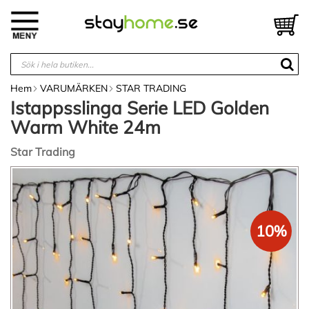
Hoppa
till
V
innehållet
Hem
VARUMÄRKEN
STAR TRADING
Istappsslinga Serie LED Golden
Warm White 24m
Star Trading
Hoppa
till
slutet
av
10%
bildgalleriet