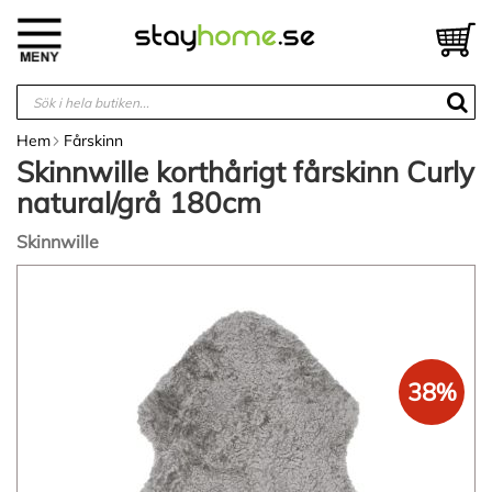
Hoppa
till
V
innehållet
Hem
Fårskinn
Skinnwille korthårigt fårskinn Curly
natural/grå 180cm
Skinnwille
Hoppa
till
slutet
av
bildgalleriet
38%