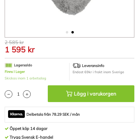
Hoppa
2 585 kr
till
1 595 kr
början
av
bildgalleriet
Lagersaldo
Leveransinfo
Finns I Lager
Endast 69kr i frakt inom Sverige
Skickas inom 1 arbetsdag
Lägg i varukorgen
Delbetala från 78.29 SEK / mån
Öppet köp 14 dagar
Trygg Svensk E-handel