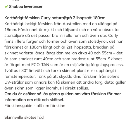
Snabba leveranser
Korthårigt fårskinn Curly natural/grå 2 ihopsatt 180cm
Korthårigt lockigt fårskinn från Australien med en ullängd på
18mm. Fårskinnet är mjukt och följsamt och en våra absoluta
storsäljare då det passar bra in i alla rum och även ute. Curly
finns i flera färger och former och även som stolsdynor, det här
fårskinnet är 180cm långt och är 2st ihopsatta, bredden på
skinnet varierar längs långsidan mellan cirka 40 och 55cm – det
är som smalast runt 40cm och som bredast runt 55cm. Skinnet
är färgat med ECO-TAN som är en miljövänlig färgningsprocess.
Tvättas i 30° fintvätt och torka skinnet plant eller upphängt i
rumstemperatur. Tänk på att skydda dina fårskinn från solens
UV-strålar som annars kan få skinnen att ändra färg, detta gäller
även skinn som ligger inomhus i direkt solljus.
Om du är osäker så läs gärna guiden om våra fårskinn för mer
information om etik och skötsel.
Fårskinnsguide - allt om fårskinn
Skinnwille skötselråd