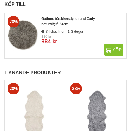
KÖP TILL
Gotland fårskinnsdyna rund Curly
20%
natural/grå 34cm
Skickas inom 1-3 dagar
480 kr
384 kr
KÖP
LIKNANDE PRODUKTER
20%
38%