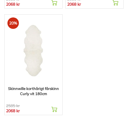
2068 kr
2068 kr
20%
Skinnwille korthårigt fårskinn
Curly vit 180cm
2585 kr
2068 kr