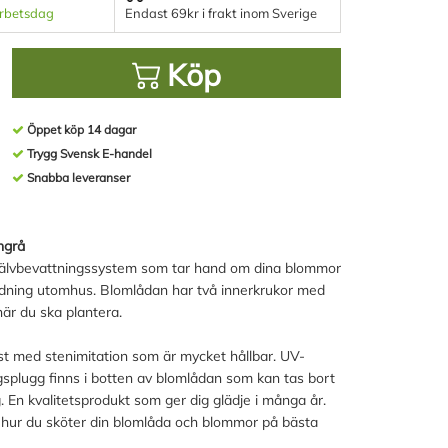
arbetsdag
Endast 69kr i frakt inom Sverige
Köp
Öppet köp 14 dagar
Trygg Svensk E-handel
Snabba leveranser
ngrå
jälvbevattningssystem som tar hand om dina blommor
ändning utomhus. Blomlådan har två innerkrukor med
är du ska plantera.
ast med stenimitation som är mycket hållbar. UV-
ingsplugg finns i botten av blomlådan som kan tas bort
. En kvalitetsprodukt som ger dig glädje i många år.
 hur du sköter din blomlåda och blommor på bästa