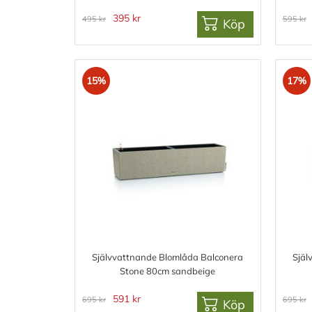
395 kr
495 kr
595 kr
Köp
15%
17%
Självvattnande Blomlåda Balconera
Själ
Stone 80cm sandbeige
591 kr
695 kr
695 kr
Köp