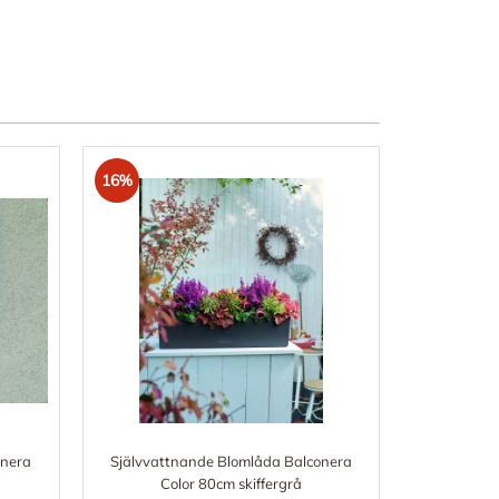
16%
onera
Självvattnande Blomlåda Balconera
Color 80cm skiffergrå