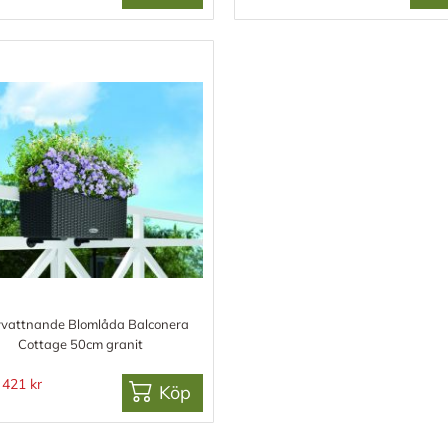
vvattnande Blomlåda Balconera
Cottage 50cm granit
421 kr
Köp