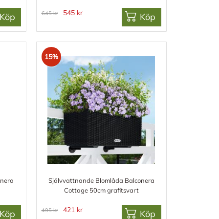
545 kr
645 kr
Köp
Köp
15%
onera
Självvattnande Blomlåda Balconera
Cottage 50cm grafitsvart
421 kr
495 kr
Köp
Köp