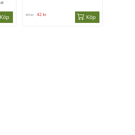
st
42 kr
49 kr
Köp
Köp