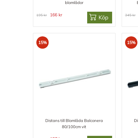
blomlådor
166 kr
195 kr
345 kr
Köp
15%
15%
Distans till Blomlåda Balconera
Di
80/100cm vit