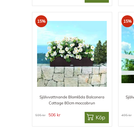
15%
15%
Självvattnande Blomlåda Balconera
Själ
Cottage 80cm moccabrun
506 kr
595 kr
495 kr
Köp