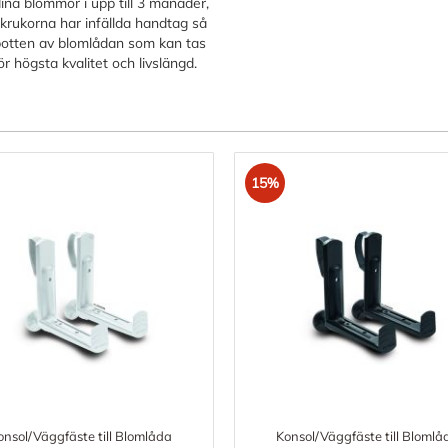
na blommor i upp till 3 månader,
rukorna har infällda handtag så
i botten av blomlådan som kan tas
r högsta kvalitet och livslängd.
15%
onsol/Väggfäste till Blomlåda
Konsol/Väggfäste till Blomlå