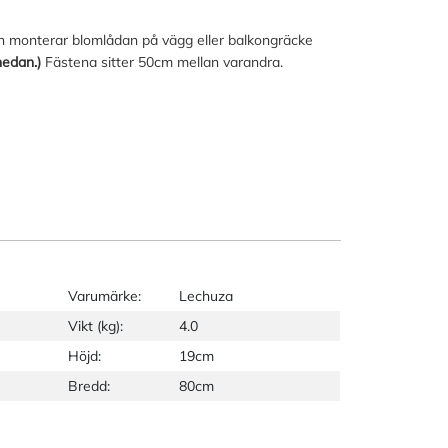
och monterar blomlådan på vägg eller balkongräcke
 nedan.)
Fästena sitter 50cm mellan varandra.
Varumärke:
Lechuza
Vikt (kg):
4.0
Höjd:
19cm
Bredd:
80cm