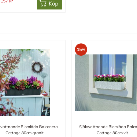
157 kr
Köp
15%
vvattnande Blomlåda Balconera
Självvattnande Blomlåda Balc
Cottage 80cm granit
Cottage 80cm vit