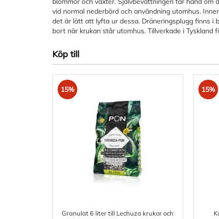
blommor och växter. Självbevattningen tar hand om di
vid normal nederbörd och användning utomhus. Innerk
det är lätt att lyfta ur dessa. Dräneringsplugg finns 
bort när krukan står utomhus. Tillverkade i Tyskland fö
Köp till
15%
15%
Granulat 6 liter till Lechuza krukor och
K