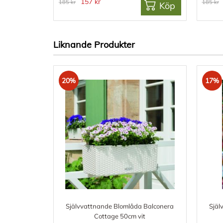
157 kr
185 kr
185 kr
Köp
Liknande Produkter
20%
17%
Självvattnande Blomlåda Balconera
Själ
Cottage 50cm vit