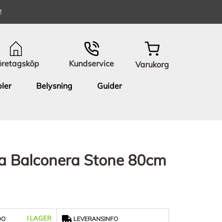
!
öretagsköp
Kundservice
Varukorg
ler
Belysning
Guider
a Balconera Stone 80cm
I LAGER
DO
LEVERANSINFO