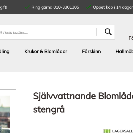
ift!
Ring gärna 010-3301305
Öppet köp i 14 dagar
SÖK
F
ling
Krukor & Blomlådor
Fårskinn
Hallmöb
Självvattnande Blomlåd
stengrå
LAGERSAL