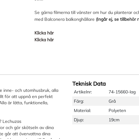
Se gärna filmerna till vänster om hur du planterar 
med Balconera balkonghållare
(Ingår ej, se tillbehör
Klicka här
Klicka här
Teknisk Data
e inne- och utomhusbruk, alla
Artikelnr:
74-15660-lag
t för att uppnå en perfekt
Färg:
Grå
la är lätta, funktionella,
Material:
Polyeten
Djup:
19cm
a? Lechuzas
dor och gör skötseln av dina
te går att övervattna dina