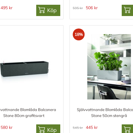
495 kr
506 kr
595 kr
Köp
18%
vvattnande Blomlåda Balconera
Självvattnande Blomlåda Balc
Stone 80cm grafitsvart
Stone 50cm stengrå
580 kr
445 kr
545 kr
Köp