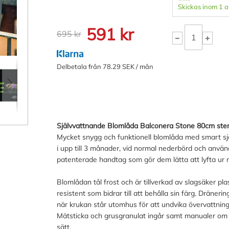
Skickas inom 1 
591 kr
695 kr
Delbetala från 78.29 SEK / mån
Självvattnande Blomlåda Balconera Stone 80cm ste
Mycket snygg och funktionell blomlåda med smart s
i upp till 3 månader, vid normal nederbörd och anv
patenterade handtag som gör dem lätta att lyfta ur n
Blomlådan tål frost och är tillverkad av slagsäker pl
resistent som bidrar till att behålla sin färg. Dräner
när krukan står utomhus för att undvika övervattning
Mätsticka och grusgranulat ingår samt manualer om
sätt.