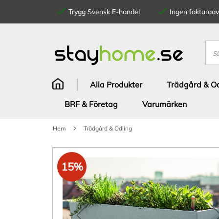
Trygg Svensk E-handel
Ingen fakturaavg
Hoppa
till
innehållet
Sök
Alla Produkter
Trädgård & Od
BRF & Företag
Varumärken
Hem
Trädgård & Odling
Hoppa
till
15%
slutet
av
bildgalleriet