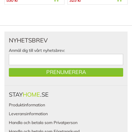
530 kr
325 kr
NYHETSBREV
Anmäl dig till vårt nyhetsbrev:
PRENUMERERA
STAY
HOME
.SE
Produktinformation
Leveransinformation
Handla och betala som Privatperson
Handla och betala som Företagskund