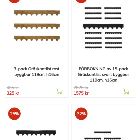
3-pack Gräskantlist rost
FÖRBOKNING av 15-pack
byggbar 119cm, h16cm
Gräskantlist svart byggbar
119cm, h16cm
435 kr
2625 kr
325 kr
1575 kr
25%
32%