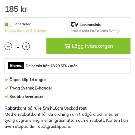
Hoppa
185 kr
till
början
av
Lagersaldo
Leveransinfo
bildgalleriet
Skickas inom ca 3-5 dagar
Endast 69kr i frakt inom Sverige
Lägg i varukorgen
Delbetala från 78.29 SEK / mån
Öppet köp 14 dagar
Trygg Svensk E-handel
Snabba leveranser
Rabattkant på rulle 5m h16cm veckad rost
Med en rabattkant får du ordning i din trädgård och med en
tydlig avgränsning mellan gräsmattan och en rabatt. Kanten kan
även stoppa din robotgräsklippare.