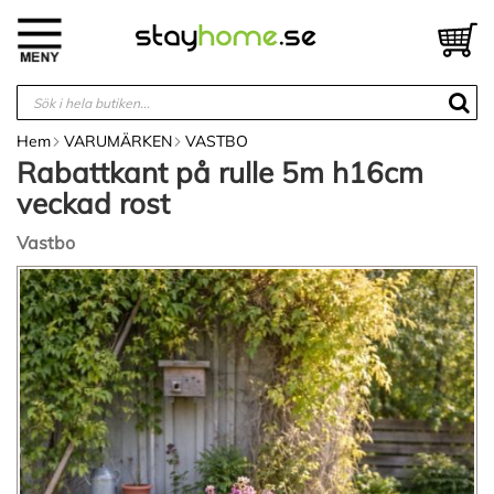
Hoppa
till
V
innehållet
Hem
VARUMÄRKEN
VASTBO
Rabattkant på rulle 5m h16cm
veckad rost
Vastbo
Hoppa
till
slutet
av
bildgalleriet