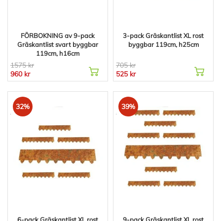
FÖRBOKNING av 9-pack
3-pack Gräskantlist XL rost
Gräskantlist svart byggbar
byggbar 119cm, h25cm
119cm, h16cm
1575 kr
705 kr
960 kr
525 kr
32%
39%
6-pack Gräskantlist XL rost
9-pack Gräskantlist XL rost