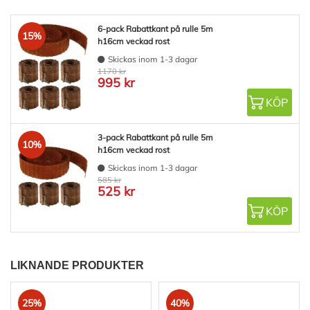
6-pack Rabattkant på rulle 5m
15%
h16cm veckad rost
Skickas inom 1-3 dagar
1170 kr
995 kr
KÖP
3-pack Rabattkant på rulle 5m
10%
h16cm veckad rost
Skickas inom 1-3 dagar
585 kr
525 kr
KÖP
LIKNANDE PRODUKTER
25%
40%