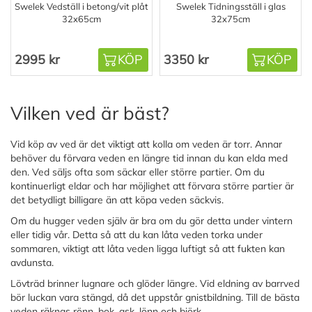
Swelek Vedställ i betong/vit plåt
Swelek Tidningsställ i glas
32x65cm
32x75cm
2995 kr
KÖP
3350 kr
KÖP
Vilken ved är bäst?
Vid köp av ved är det viktigt att kolla om veden är torr. Annar
behöver du förvara veden en längre tid innan du kan elda med
den. Ved säljs ofta som säckar eller större partier. Om du
kontinuerligt eldar och har möjlighet att förvara större partier är
det betydligt billigare än att köpa veden säckvis.
Om du hugger veden själv är bra om du gör detta under vintern
eller tidig vår. Detta så att du kan låta veden torka under
sommaren, viktigt att låta veden ligga luftigt så att fukten kan
avdunsta.
Lövträd brinner lugnare och glöder längre. Vid eldning av barrved
bör luckan vara stängd, då det uppstår gnistbildning. Till de bästa
veden räknas rönn, bok, ask, lönn och björk.