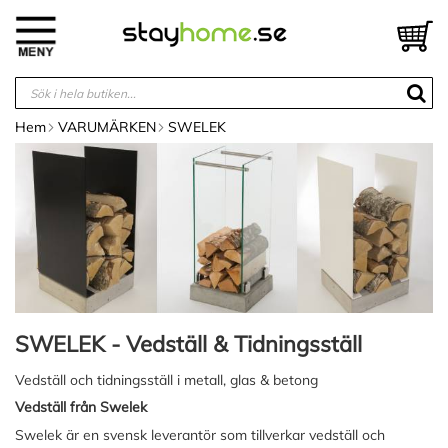
Hoppa
till
V
innehållet
Hem
VARUMÄRKEN
SWELEK
SWELEK - Vedställ & Tidningsställ
Vedställ och tidningsställ i metall, glas & betong
Vedställ från Swelek
Swelek är en svensk leverantör som tillverkar vedställ och