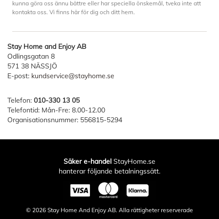
kunna göra oss ännu bättre eller har speciella önskemål, tveka inte att
kontakta oss. Vi finns här för dig och ditt hem.
Stay Home and Enjoy AB
Odlingsgatan 8
571 38 NÄSSJÖ
E-post:
kundservice@stayhome.se
Telefon:
010-330 13 05
Telefontid: Mån-Fre: 8.00-12.00
Organisationsnummer: 556815-5294
Säker e-handel
StayHome.se
hanterar följande betalningssätt.
© 2026
Stay Home And Enjoy AB
. Alla rättigheter reserverade