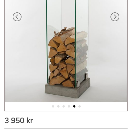
Hoppa
3 950 kr
till
början
av