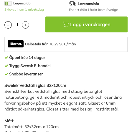
Lagersaldo
Leveransinfo
bildgalleriet
Skickas inom 1 arbetsdag
Endast 69kr i frakt inom Sverige
Lägg i varukorgen
Delbetala från 78.29 SEK / mån
Öppet köp 14 dagar
Trygg Svensk E-handel
Snabba leveranser
Swelek Vedställ i glas 32x120cm
Svensktillverkat vedställ i glas med stadig betongfot i
naturbetong, ger ett modernt och robust intryck och löser dina
förvaringsbehov på ett mycket elegant sätt. Glaset är 8mm
härdat säkerhetsglas. Glaset sitter med beslag i rostfritt stål.
Mått:
Totalmått: 32x32cm x 120cm