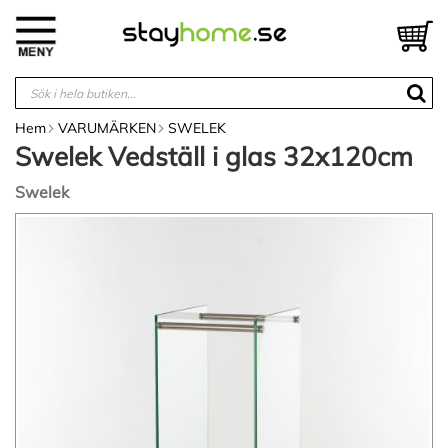
Hoppa
till
V
innehållet
Hem
VARUMÄRKEN
SWELEK
Swelek Vedställ i glas 32x120cm
Swelek
Hoppa
till
slutet
av
bildgalleriet