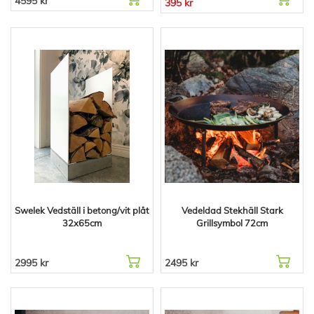
4595 kr
395 kr
Swelek Vedställ i betong/vit plåt
Vedeldad Stekhäll Stark
32x65cm
Grillsymbol 72cm
2995 kr
2495 kr