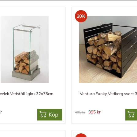
20%
elek Vedställ i glas 32x75cm
Ventura Funky Vedkorg svart 
r
395 kr
495 kr
Köp