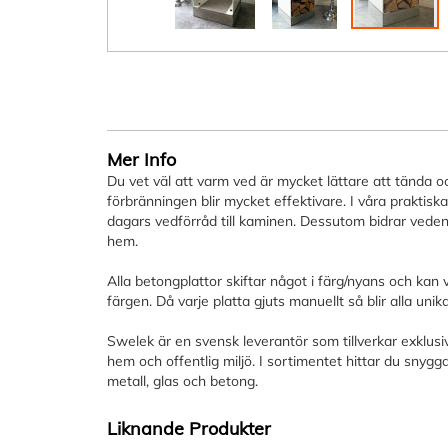
Hoppa
till
början
av
bildgalleriet
Mer Info
Du vet väl att varm ved är mycket lättare att tända 
förbränningen blir mycket effektivare. I våra praktiska
dagars vedförråd till kaminen. Dessutom bidrar veden t
hem.
Alla betongplattor skiftar något i färg/nyans och kan v
färgen. Då varje platta gjuts manuellt så blir alla unik
Swelek är en svensk leverantör som tillverkar exklusiv
hem och offentlig miljö. I sortimentet hittar du snygga 
metall, glas och betong.
Liknande Produkter