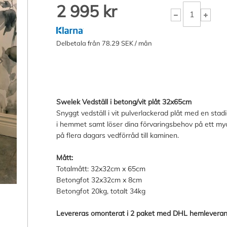
2 995 kr
Delbetala från 78.29 SEK / mån
Swelek Vedställ i betong/vit plåt 32x65cm
Snyggt vedställ i vit pulverlackerad plåt med en stad
i hemmet samt löser dina förvaringsbehov på ett myck
på flera dagars vedförråd till kaminen.
Mått:
Totalmått: 32x32cm x 65cm
Betongfot 32x32cm x 8cm
Betongfot 20kg, totalt 34kg
Levereras omonterat i 2 paket med DHL hemleveran