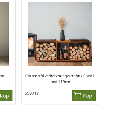
4cm
Cortenstål vedförvaring/sittbänk Enzo L
rost 119cm
5990 kr
Köp
Köp