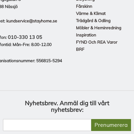
Fårskinn
38 Nässjö
Värme & Klimat
Trädgård & Odling
st:
kundservice@stayhome.se
Möbler & Heminredning
Inspiration
010-330 13 05
fon:
FYND Och REA Varor
fontid: Mån-Fre: 8.00-12.00
BRF
anisationsnummer: 556815-5294
Nyhetsbrev.
Anmäl dig till vårt
nyhetsbrev:
Prenumerera