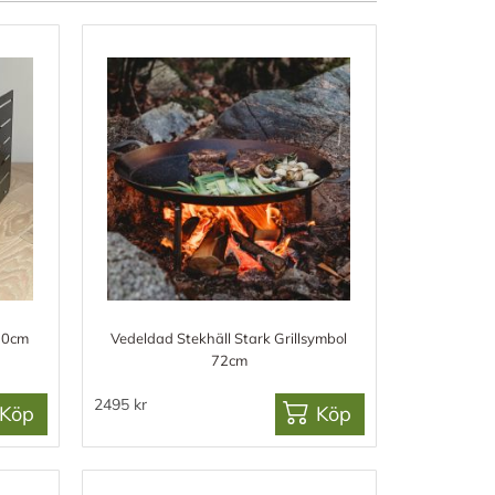
30cm
Vedeldad Stekhäll Stark Grillsymbol
72cm
2495 kr
Köp
Köp