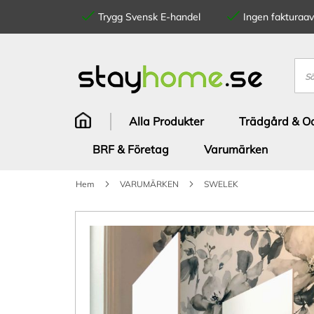
Trygg Svensk E-handel
Ingen fakturaavg
Hoppa
till
innehållet
Sök
Alla Produkter
Trädgård & Od
BRF & Företag
Varumärken
Hem
VARUMÄRKEN
SWELEK
Hoppa
till
slutet
av
bildgalleriet