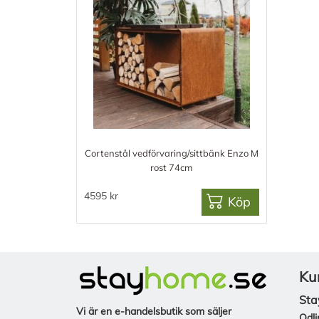
Cortenstål vedförvaring/sittbänk Enzo M
rost 74cm
4595 kr
Köp
Ku
Sta
Vi är en e-handelsbutik som säljer
Odli