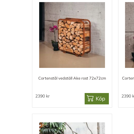
Cortenstål vedställ Ake rost 72x72cm
Corten
2390 kr
2390 k
Köp