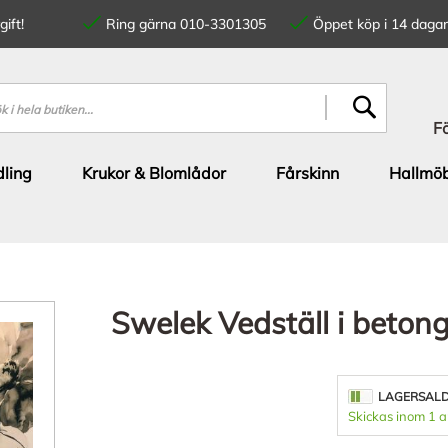
ift!
Ring gärna 010-3301305
Öppet köp i 14 dagar
SÖK
F
ling
Krukor & Blomlådor
Fårskinn
Hallmöb
Swelek Vedställ i beton
LAGERSAL
Skickas inom 1 