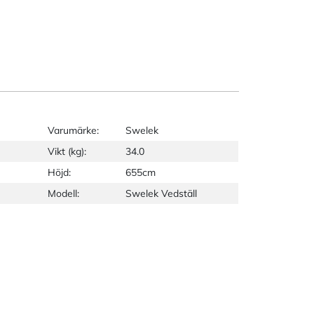
Varumärke:
Swelek
Vikt (kg):
34.0
Höjd:
655cm
Modell:
Swelek Vedställ