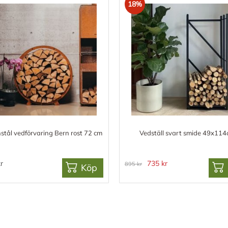
18%
stål vedförvaring Bern rost 72 cm
Vedställ svart smide 49x11
r
735 kr
895 kr
Köp