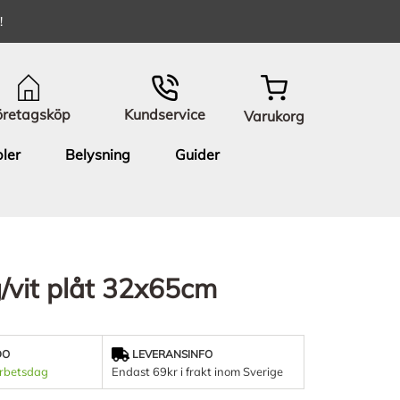
!
öretagsköp
Kundservice
Varukorg
ler
Belysning
Guider
g/vit plåt 32x65cm
DO
LEVERANSINFO
arbetsdag
Endast 69kr i frakt inom Sverige