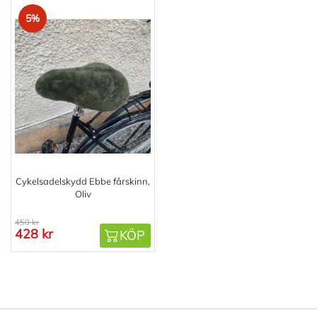
5%
Cykelsadelskydd Ebbe fårskinn,
Oliv
450 kr
428 kr
KÖP