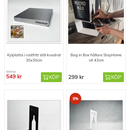
Kylplatta i rostfritt stål kvadrat
Bag in Box hållare StayHome
30x30cm
vit 43cm
599 kr
549 kr
KÖP
299 kr
KÖP
9%