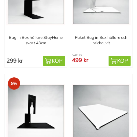
Bag in Box hållare StayHome
Paket Bag in Box hållare och
svart 43cm
bricka, vit
548 kr
499 kr
299 kr
KÖP
KÖP
9%