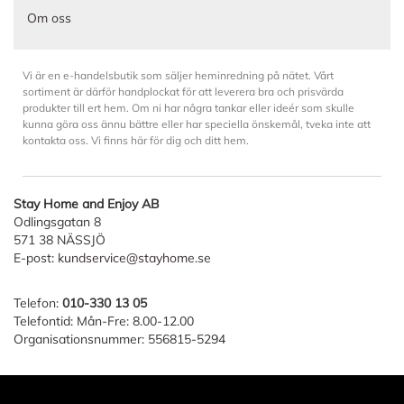
Om oss
Vi är en e-handelsbutik som säljer heminredning på nätet. Vårt
sortiment är därför handplockat för att leverera bra och prisvärda
produkter till ert hem. Om ni har några tankar eller ideér som skulle
kunna göra oss ännu bättre eller har speciella önskemål, tveka inte att
kontakta oss. Vi finns här för dig och ditt hem.
Stay Home and Enjoy AB
Odlingsgatan 8
571 38 NÄSSJÖ
E-post:
kundservice@stayhome.se
Telefon:
010-330 13 05
Telefontid: Mån-Fre: 8.00-12.00
Organisationsnummer: 556815-5294