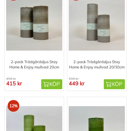
2-pack Trädgårdsljus Stay
2-pack Trädgårdsljus Stay
Home & Enjoy mullvad 20cm
Home & Enjoy mullvad 20/30cm
458 kr
508 kr
415 kr
449 kr
KÖP
KÖP
12%