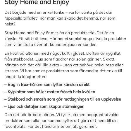
Stay Home and Enjoy
Det började med en enkel tanke – varför vänta på det där
“speciella tillfället” när man kan skapa det hemma, när som
helst?
Stay Home and Enjoy är mer än en produktserie. Det är en
känsla. Ett sätt att leva. Här har vi samlat noga utvalda produkter
som vi är stolta över att kunna erbjuda er kunder.
En kväll på altanen med något kallt i glaset. Doften av nygrillat
från stekbordet. Ljus som fladdrar när solen går ner. Skratt,
närvaro och det där lilla extra – utan att behöva boka, resa eller
stressa. Vi har samlat produkterna som förvandlar det enkla till
något du längtar efter:
– Bag in Box-hållare som lyfter känslan direkt
– Kylplattor som håller maten fräsch hela kvällen
– Stekbord och smash som gör matlagningen till en upplevelse
– Ljus och detaljer som skapar stämningen
Och det här är bara början. Vi fyller på med noggrant utvalda
produkter som alla har samma syfte: att göra ditt hem till din
favoritplats. För det handlar inte om att göra mer.