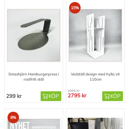
15%
Smashjärn Hamburgerpress i
Vedställ design med hylla vit
rostfritt stål
110cm
3295 kr
2795 kr
299 kr
KÖP
KÖP
8%