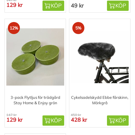
147 kr
129 kr
KÖP
49 kr
KÖP
12%
5%
3-pack Flytljus för trädgård
Cykelsadelskydd Ebbe fårskinn,
Stay Home & Enjoy grön
Mörkgrå
147 kr
450 kr
129 kr
428 kr
KÖP
KÖP