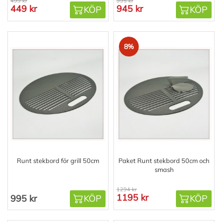
499 kr
995 kr
449 kr
945 kr
KÖP
KÖP
8%
Runt stekbord för grill 50cm
Paket Runt stekbord 50cm och
smash
1294 kr
1195 kr
995 kr
KÖP
KÖP