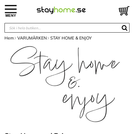
Hoppa
till
V
innehållet
Hem
VARUMÄRKEN
STAY HOME & ENJOY