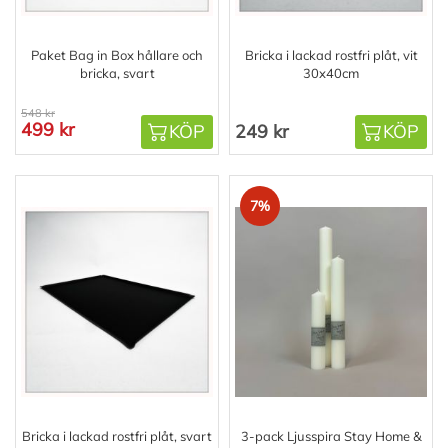
Paket Bag in Box hållare och
Bricka i lackad rostfri plåt, vit
bricka, svart
30x40cm
548 kr
499 kr
KÖP
249 kr
KÖP
7%
Bricka i lackad rostfri plåt, svart
3-pack Ljusspira Stay Home &