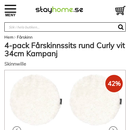
Hoppa
till
V
innehållet
Hem
Fårskinn
4-pack Fårskinnssits rund Curly vit
34cm Kampanj
Skinnwille
Hoppa
till
42%
slutet
av
bildgalleriet