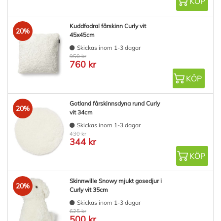
KÖP
Kuddfodral fårskinn Curly vit
20%
45x45cm
Skickas inom 1-3 dagar
950 kr
760 kr
KÖP
Gotland fårskinnsdyna rund Curly
20%
vit 34cm
Skickas inom 1-3 dagar
430 kr
344 kr
KÖP
Skinnwille Snowy mjukt gosedjur i
20%
Curly vit 35cm
Skickas inom 1-3 dagar
625 kr
500 kr