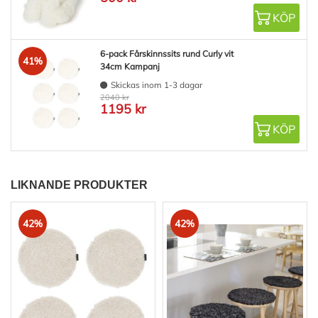
KÖP
6-pack Fårskinnssits rund Curly vit
41%
34cm Kampanj
Skickas inom 1-3 dagar
2040 kr
1195 kr
KÖP
LIKNANDE PRODUKTER
42%
42%