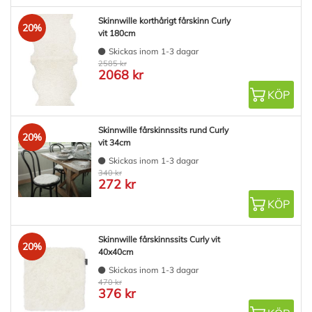
Skinnwille korthårigt fårskinn Curly
20%
vit 180cm
Skickas inom 1-3 dagar
2585 kr
2068 kr
KÖP
Skinnwille fårskinnssits rund Curly
20%
vit 34cm
Skickas inom 1-3 dagar
340 kr
272 kr
KÖP
Skinnwille fårskinnssits Curly vit
20%
40x40cm
Skickas inom 1-3 dagar
470 kr
376 kr