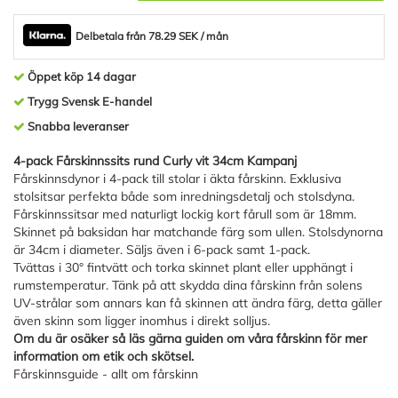
Delbetala från 78.29 SEK / mån
Öppet köp 14 dagar
Trygg Svensk E-handel
Snabba leveranser
4-pack Fårskinnssits rund Curly vit 34cm Kampanj
Fårskinnsdynor i 4-pack till stolar i äkta fårskinn. Exklusiva
stolsitsar perfekta både som inredningsdetalj och stolsdyna.
Fårskinnssitsar med naturligt lockig kort fårull som är 18mm.
Skinnet på baksidan har matchande färg som ullen. Stolsdynorna
är 34cm i diameter. Säljs även i 6-pack samt 1-pack.
Tvättas i 30° fintvätt och torka skinnet plant eller upphängt i
rumstemperatur. Tänk på att skydda dina fårskinn från solens
UV-strålar som annars kan få skinnen att ändra färg, detta gäller
även skinn som ligger inomhus i direkt solljus.
Om du är osäker så läs gärna guiden om våra fårskinn för mer
information om etik och skötsel.
Fårskinnsguide - allt om fårskinn