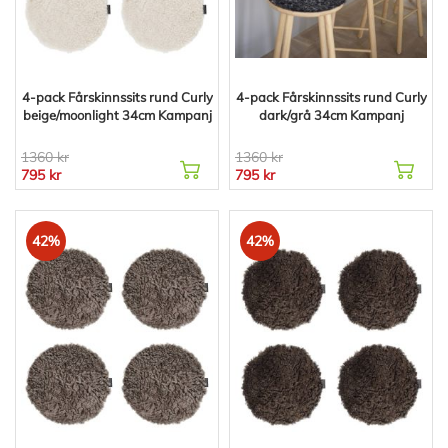
4-pack Fårskinnssits rund Curly
4-pack Fårskinnssits rund Curly
beige/moonlight 34cm Kampanj
dark/grå 34cm Kampanj
1360 kr
1360 kr
795 kr
795 kr
42%
42%