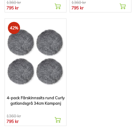
1360 kr
1360 kr
795 kr
795 kr
42%
4-pack Fårskinnssits rund Curly
gotlandsgrå 34cm Kampanj
1360 kr
795 kr