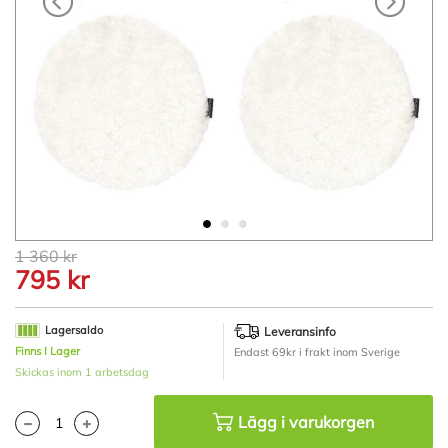
Hoppa
1 360 kr
till
795 kr
början
av
bildgalleriet
Lagersaldo
Leveransinfo
Finns I Lager
Endast 69kr i frakt inom Sverige
Skickas inom 1 arbetsdag
Lägg i varukorgen