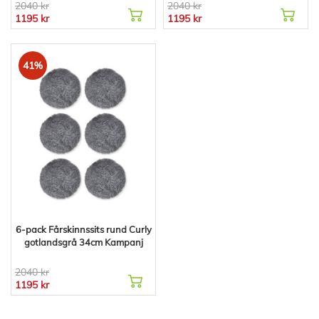
2040 kr
2040 kr
1195 kr
1195 kr
41%
6-pack Fårskinnssits rund Curly
gotlandsgrå 34cm Kampanj
2040 kr
1195 kr