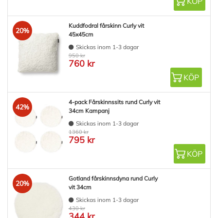
KÖP
Kuddfodral fårskinn Curly vit
20%
45x45cm
Skickas inom 1-3 dagar
950 kr
760 kr
KÖP
4-pack Fårskinnssits rund Curly vit
42%
34cm Kampanj
Skickas inom 1-3 dagar
1360 kr
795 kr
KÖP
Gotland fårskinnsdyna rund Curly
20%
vit 34cm
Skickas inom 1-3 dagar
430 kr
344 kr