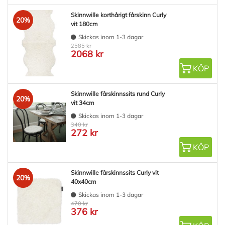
Skinnwille korthårigt fårskinn Curly
20%
vit 180cm
Skickas inom 1-3 dagar
2585 kr
2068 kr
KÖP
Skinnwille fårskinnssits rund Curly
20%
vit 34cm
Skickas inom 1-3 dagar
340 kr
272 kr
KÖP
Skinnwille fårskinnssits Curly vit
20%
40x40cm
Skickas inom 1-3 dagar
470 kr
376 kr