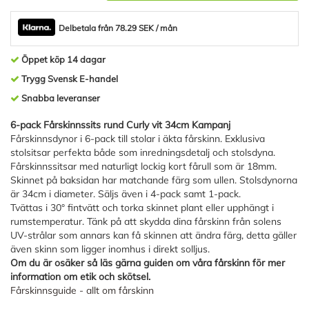
Delbetala från 78.29 SEK / mån
Öppet köp 14 dagar
Trygg Svensk E-handel
Snabba leveranser
6-pack Fårskinnssits rund Curly vit 34cm Kampanj
Fårskinnsdynor i 6-pack till stolar i äkta fårskinn. Exklusiva
stolsitsar perfekta både som inredningsdetalj och stolsdyna.
Fårskinnssitsar med naturligt lockig kort fårull som är 18mm.
Skinnet på baksidan har matchande färg som ullen. Stolsdynorna
är 34cm i diameter. Säljs även i 4-pack samt 1-pack.
Tvättas i 30° fintvätt och torka skinnet plant eller upphängt i
rumstemperatur. Tänk på att skydda dina fårskinn från solens
UV-strålar som annars kan få skinnen att ändra färg, detta gäller
även skinn som ligger inomhus i direkt solljus.
Om du är osäker så läs gärna guiden om våra fårskinn för mer
information om etik och skötsel.
Fårskinnsguide - allt om fårskinn