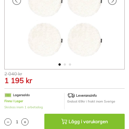
Hoppa
2 040 kr
till
1 195 kr
början
av
bildgalleriet
Lagersaldo
Leveransinfo
Finns I Lager
Endast 69kr i frakt inom Sverige
Skickas inom 1 arbetsdag
Lägg i varukorgen