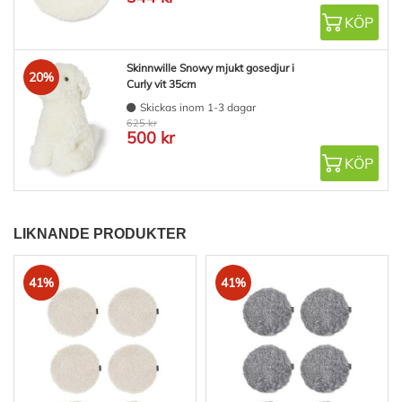
KÖP
Skinnwille Snowy mjukt gosedjur i
20%
Curly vit 35cm
Skickas inom 1-3 dagar
625 kr
500 kr
KÖP
LIKNANDE PRODUKTER
41%
41%