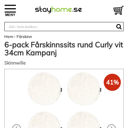
Hoppa
till
V
innehållet
Hem
Fårskinn
6-pack Fårskinnssits rund Curly vit
34cm Kampanj
Skinnwille
Hoppa
till
41%
slutet
av
bildgalleriet