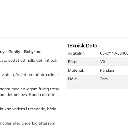
Teknisk Data
rly - Gently - Babycare
Artikelnr:
63-DYNA3340
ta sättet att hålla det fint och
Färg:
Vit
Material:
Fårskinn
vinter går det bra att dra ullen i
Höjd:
2cm
addar med en lagom fuktig trasa.
o om det behövs. Badda därefter
ukt kan variera i utseende, både
möbler eller underlag eftersom