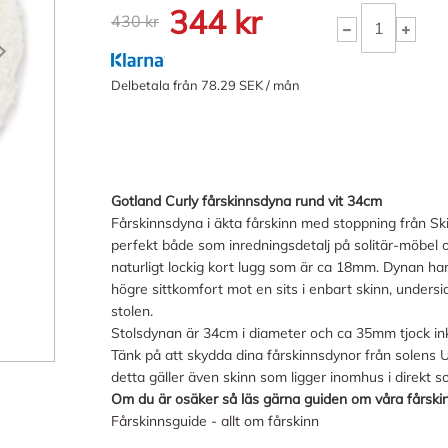
344 kr
430 kr
Delbetala från 78.29 SEK / mån
Gotland Curly fårskinnsdyna rund vit 34cm
Fårskinnsdyna i äkta fårskinn med stoppning från Skin
perfekt både som inredningsdetalj på solitär-möbel o
naturligt lockig kort lugg som är ca 18mm. Dynan har
högre sittkomfort mot en sits i enbart skinn, undersid
stolen.
Stolsdynan är 34cm i diameter och ca 35mm tjock ink
Tänk på att skydda dina fårskinnsdynor från solens 
detta gäller även skinn som ligger inomhus i direkt sol
Om du är osäker så läs gärna guiden om våra fårskin
Fårskinnsguide - allt om fårskinn