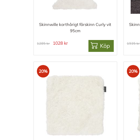
Skinnwille korthårigt fårskinn Curly vit
Skinnw
95cm
1028 kr
1285 kr
1935 kr
Köp
20%
20%