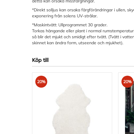
detta kan orsaka missfärgningar.
*Direkt solljus kan orsaka färgförändringar i ullen, sk
exponering från solens UV-strålar.
*Maskintvätt: Ullprogrammet 30 grader.
Torkas hängande eller plant i normal rumstemperatur.
så blir det mjukt och smidigt efter tvätt. (Tvätt i vat
skinnet kan ändra form, utseende och mjukhet).
Köp till
20%
20%