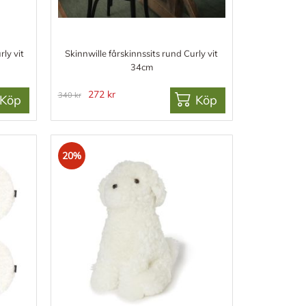
rly vit
Skinnwille fårskinnssits rund Curly vit
34cm
272 kr
340 kr
Köp
Köp
20%