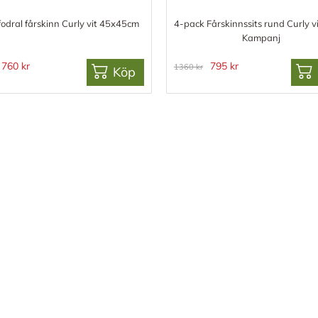
odral fårskinn Curly vit 45x45cm
4-pack Fårskinnssits rund Curly v
Kampanj
760 kr
795 kr
1360 kr
Köp