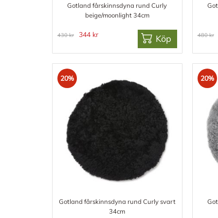
Gotland fårskinnsdyna rund Curly
Got
beige/moonlight 34cm
344 kr
430 kr
480 kr
Köp
20%
20%
Gotland fårskinnsdyna rund Curly svart
Got
34cm