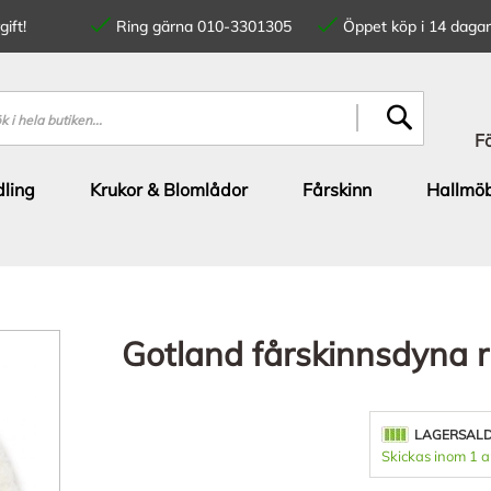
ift!
Ring gärna 010-3301305
Öppet köp i 14 dagar
SÖK
F
ling
Krukor & Blomlådor
Fårskinn
Hallmöb
Gotland fårskinnsdyna r
LAGERSAL
Skickas inom 1 