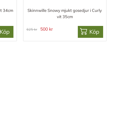
it 34cm
Skinnwille Snowy mjukt gosedjur i Curly
vit 35cm
500 kr
625 kr
Köp
Köp