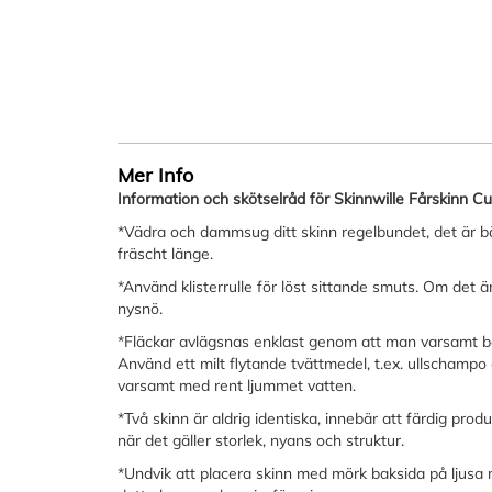
bildgalleriet
Mer Info
Information och skötselråd för Skinnwille Fårskinn Cu
*Vädra och dammsug ditt skinn regelbundet, det är bäs
fräscht länge.
*Använd klisterrulle för löst sittande smuts. Om det är 
nysnö.
*Fläckar avlägsnas enklast genom att man varsamt b
Använd ett milt flytande tvättmedel, t.ex. ullschamp
varsamt med rent ljummet vatten.
*Två skinn är aldrig identiska, innebär att färdig prod
när det gäller storlek, nyans och struktur.
*Undvik att placera skinn med mörk baksida på ljusa 