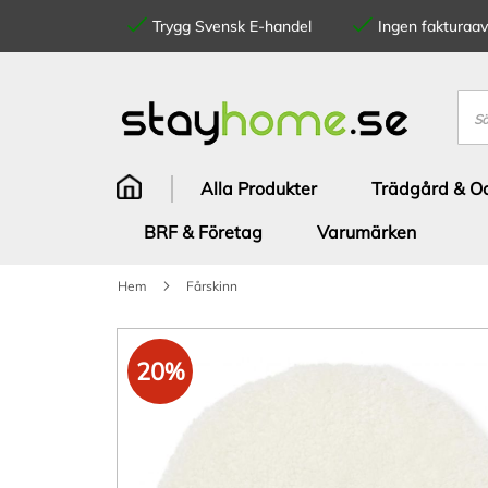
Trygg Svensk E-handel
Ingen fakturaavg
Hoppa
till
innehållet
Sök
Alla Produkter
Trädgård & Od
BRF & Företag
Varumärken
Hem
Fårskinn
Hoppa
till
20%
slutet
av
bildgalleriet