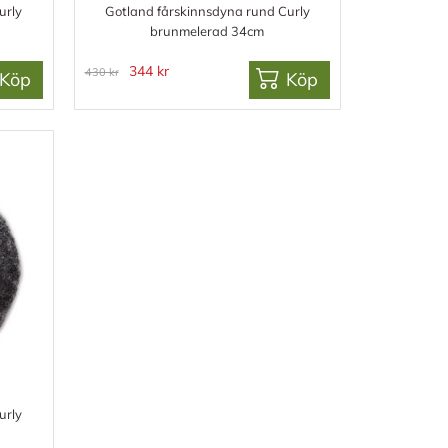
urly
Gotland fårskinnsdyna rund Curly
brunmelerad 34cm
344 kr
430 kr
Köp
Köp
urly