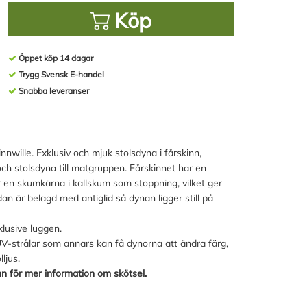
Köp
Öppet köp 14 dagar
Trygg Svensk E-handel
Snabba leveranser
nwille. Exklusiv och mjuk stolsdyna i fårskinn,
ch stolsdyna till matgruppen. Fårskinnet har en
 en skumkärna i kallskum som stoppning, vilket ger
an är belagd med antiglid så dynan ligger still på
lusive luggen.
UV-strålar som annars kan få dynorna att ändra färg,
ljus.
n för mer information om skötsel.