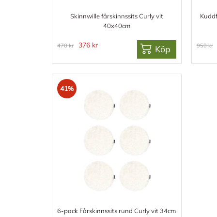
Skinnwille fårskinnssits Curly vit
Kuddf
40x40cm
376 kr
470 kr
950 kr
Köp
41%
6-pack Fårskinnssits rund Curly vit 34cm