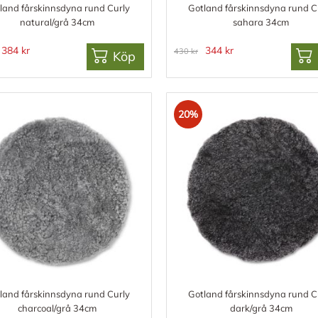
land fårskinnsdyna rund Curly
Gotland fårskinnsdyna rund C
natural/grå 34cm
sahara 34cm
384 kr
344 kr
430 kr
Köp
20%
land fårskinnsdyna rund Curly
Gotland fårskinnsdyna rund C
charcoal/grå 34cm
dark/grå 34cm