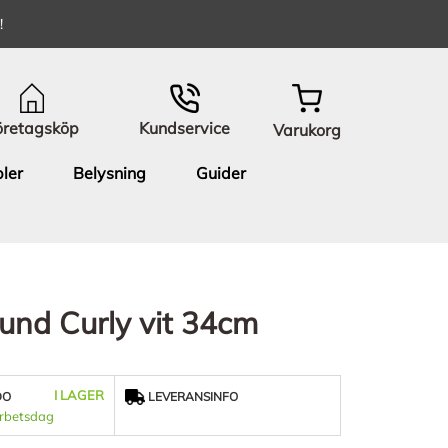
!
öretagsköp
Kundservice
Varukorg
ler
Belysning
Guider
und Curly vit 34cm
I LAGER
DO
LEVERANSINFO
arbetsdag