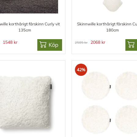
ille korthårigt fårskinn Curly vit
Skinnwille korthårigt fårskinn Cu
135cm
180cm
1548 kr
2068 kr
2585 kr
Köp
42%