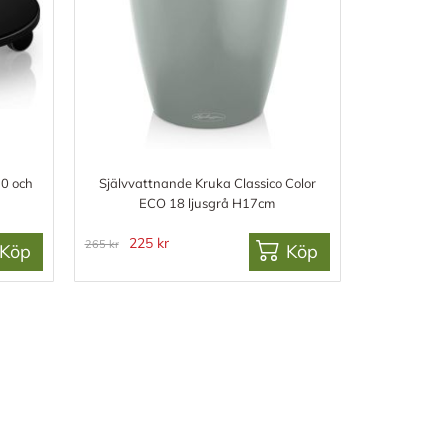
70 och
Självvattnande Kruka Classico Color
ECO 18 ljusgrå H17cm
225 kr
265 kr
Köp
Köp