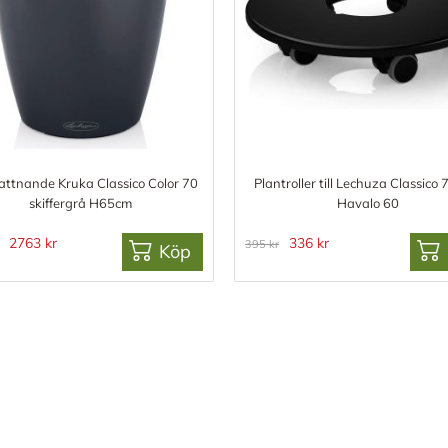
attnande Kruka Classico Color 70
Plantroller till Lechuza Classico 
skiffergrå H65cm
Havalo 60
2763 kr
336 kr
395 kr
Köp