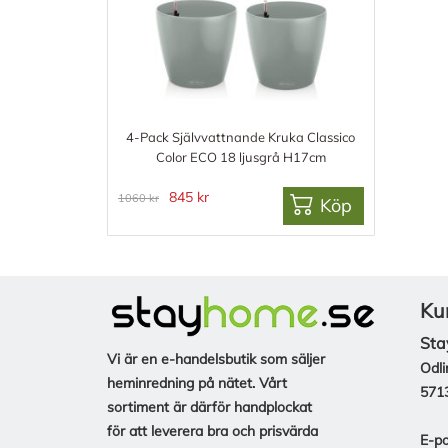
4-Pack Självvattnande Kruka Classico
Color ECO 18 ljusgrå H17cm
845 kr
1060 kr
Köp
Ku
Sta
Vi är en e-handelsbutik som säljer
Odli
heminredning på nätet. Vårt
571
sortiment är därför handplockat
för att leverera bra och prisvärda
E-po