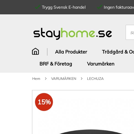
Trygg Svensk E-handel
Ingen fakturaavg
Hoppa
till
innehållet
Sök
Alla Produkter
Trädgård & Od
BRF & Företag
Varumärken
Hem
VARUMÄRKEN
LECHUZA
Hoppa
till
15%
slutet
av
bildgalleriet