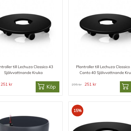
ntroller till Lechuza Classico 43
Plantroller till Lechuza Classico
Självvattnande Kruka
Canto 40 Självvattnande Kr
251 kr
251 kr
295 kr
Köp
15%