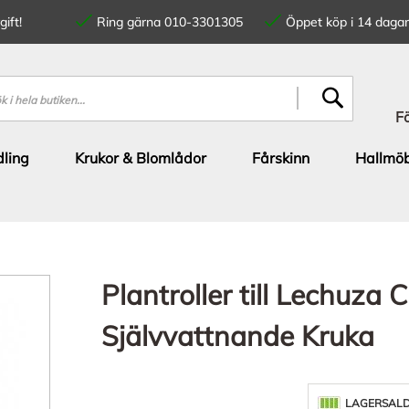
ift!
Ring gärna 010-3301305
Öppet köp i 14 dagar
SÖK
F
ling
Krukor & Blomlådor
Fårskinn
Hallmöb
Plantroller till Lechuza
Självvattnande Kruka
LAGERSAL