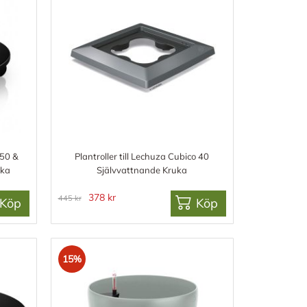
 50 &
Plantroller till Lechuza Cubico 40
uka
Självvattnande Kruka
378 kr
445 kr
Köp
Köp
15%