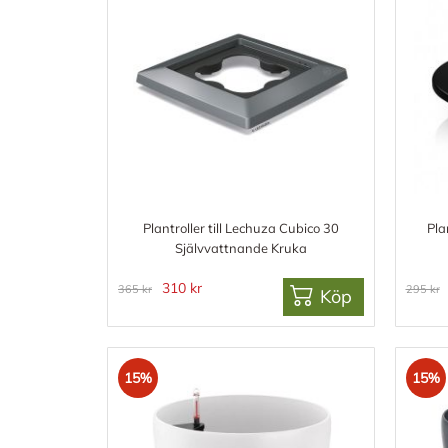
Plantroller till Lechuza Cubico 30
Pla
Självvattnande Kruka
310 kr
365 kr
295 kr
Köp
15%
15%