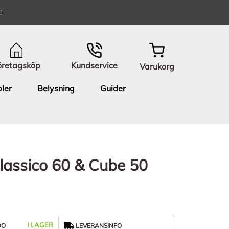
!
öretagsköp
Kundservice
Varukorg
ler
Belysning
Guider
 Classico 60 & Cube 50
I LAGER
DO
LEVERANSINFO