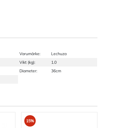
Varumärke:
Lechuza
Vikt (kg):
1.0
Diameter:
36cm
15%