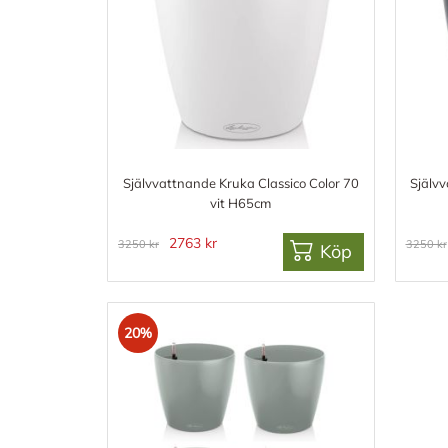
Självvattnande Kruka Classico Color 70
Självv
vit H65cm
2763 kr
3250 kr
3250 kr
Köp
20%