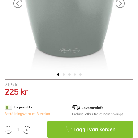
Hoppa
265 kr
till
225 kr
början
av
bildgalleriet
Lagersaldo
Leveransinfo
Beställningsvara ca 3 Veckor
Endast 69kr i frakt inom Sverige
Lägg i varukorgen