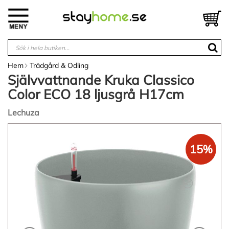
Hoppa
till
V
innehållet
Hem
Trädgård & Odling
Självvattnande Kruka Classico
Color ECO 18 ljusgrå H17cm
Lechuza
Hoppa
till
15%
slutet
av
bildgalleriet