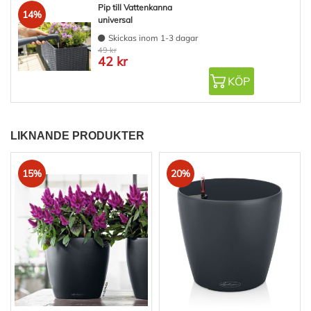
Pip till Vattenkanna
14%
universal
Skickas inom 1-3 dagar
49 kr
42 kr
KÖP
LIKNANDE PRODUKTER
15%
20%