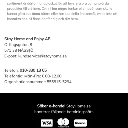
sortiment är därför handplockat för att leverera bra och prisvärda
produkter till ert hem. Om ni har några tankar eller ideér som skulle
kunna göra oss ännu bättre eller har speciella önskemål, tveka inte att
kontakta oss. Vi finns här för dig och ditt hem.
Stay Home and Enjoy AB
Odlingsgatan 8
571 38 NÄSSJÖ
E-post:
kundservice@stayhome.se
Telefon:
010-330 13 05
Telefontid: Mån-Fre: 8.00-12.00
Organisationsnummer: 556815-5294
Säker e-handel
StayHome.se
hanterar följande betalningssätt.