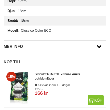
17cm
18cm
18cm
Classico Color ECO
MER INFO
KÖP TILL
Granulat 6 liter till Lechuza krukor
15%
och blomlådor
Skickas inom 1-3 dagar
195 kr
166 kr
KÖP