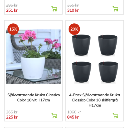
295 kr
365 kr
251 kr
310 kr
15%
20%
Självvattnande Kruka Classico
4-Pack Självvattnande Kruka
Color 18 vit H17cm
Classico Color 18 skiffergrå
H17cm
265 kr
1060 kr
225 kr
845 kr