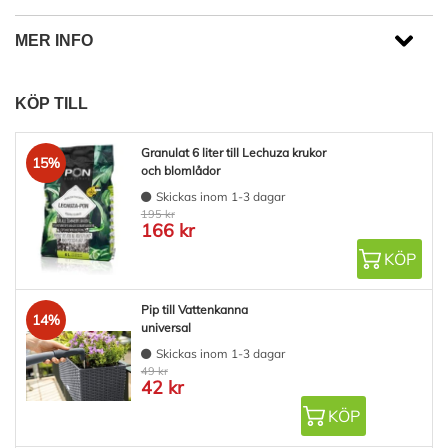
MER INFO
KÖP TILL
Granulat 6 liter till Lechuza krukor
15%
och blomlådor
Skickas inom 1-3 dagar
195 kr
166 kr
KÖP
Pip till Vattenkanna
14%
universal
Skickas inom 1-3 dagar
49 kr
42 kr
KÖP