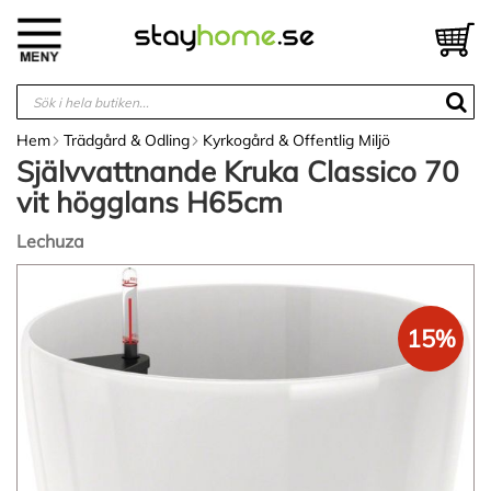
Hoppa
till
V
innehållet
Hem
Trädgård & Odling
Kyrkogård & Offentlig Miljö
Självvattnande Kruka Classico 70
vit högglans H65cm
Lechuza
Hoppa
till
slutet
15%
av
bildgalleriet