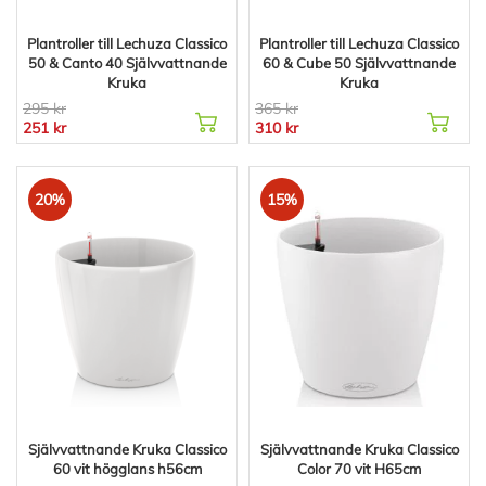
Plantroller till Lechuza Classico
Plantroller till Lechuza Classico
50 & Canto 40 Självvattnande
60 & Cube 50 Självvattnande
Kruka
Kruka
295 kr
365 kr
251 kr
310 kr
20%
15%
Självvattnande Kruka Classico
Självvattnande Kruka Classico
60 vit högglans h56cm
Color 70 vit H65cm