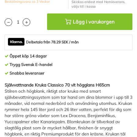
Beställningsvara ca 3 Veckor
Skickas endast med Hemleverans,
väljs till i kassa
Lägg i varukorgen
Delbetala från 78.29 SEK / mån
Öppet köp 14 dagar
Trygg Svensk E-handel
Snabba leveranser
Självvattnande Kruka Classico 70 vit högglans H65cm
Stilren och högblank, riktigt stor kruka med smart
självbevattningssystem som tar hand om dina blommor i upp till 3
månader, vid normal nederbörd och användning utomhus. Krukan
rymmer hela 145 liter jord och 26 liter vatten, perfekt för dig som
har större gröna växter som t.ex Dracena, Benjaminfikus,
Yuccapalmer eller Kanariepalm. Blomkrukan är tillverkad av
slagtålig plast som är mycket hållbar, finishen är snyggt
högblank, en riktig Premiumprodukt för den kräsne. Krukan tål