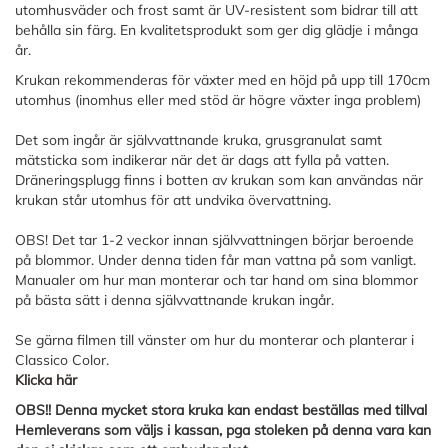
utomhusväder och frost samt är UV-resistent som bidrar till att
behålla sin färg. En kvalitetsprodukt som ger dig glädje i många
år.
Krukan rekommenderas för växter med en höjd på upp till 170cm
utomhus (inomhus eller med stöd är högre växter inga problem)
Det som ingår är självvattnande kruka, grusgranulat samt
mätsticka som indikerar när det är dags att fylla på vatten.
Dräneringsplugg finns i botten av krukan som kan användas när
krukan står utomhus för att undvika övervattning.
OBS! Det tar 1-2 veckor innan självvattningen börjar beroende
på blommor. Under denna tiden får man vattna på som vanligt.
Manualer om hur man monterar och tar hand om sina blommor
på bästa sätt i denna självvattnande krukan ingår.
Se gärna filmen till vänster om hur du monterar och planterar i
Classico Color.
Klicka här
OBS!! Denna mycket stora kruka kan endast beställas med tillval
Hemleverans som väljs i kassan, pga stoleken på denna vara kan