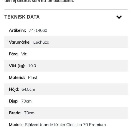
den ej skickas som ett ombudspaket.
TEKNISK DATA
74-14660
Lechuza
Vit
10.0
Plast
64,5cm
70cm
70cm
Självvattnande Kruka Classico 70 Premium