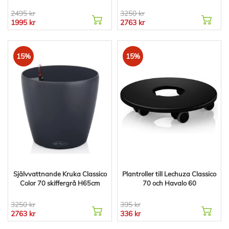
2495 kr
3250 kr
1995 kr
2763 kr
15%
15%
Självvattnande Kruka Classico
Plantroller till Lechuza Classico
Color 70 skiffergrå H65cm
70 och Havalo 60
3250 kr
395 kr
2763 kr
336 kr