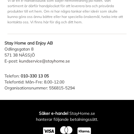
Vi är en e-handelsbutik som säljer heminredning på nätet. Vårt
sortiment är därför handplockat för att leverera bra och prisvärda
produkter till ert hem. Om ni har några tankar eller ideér som skulle
kunna göra oss ännu bättre eller har speciella önskemål, tveka inte att
kontakta oss. Vi finns här för dig och ditt hem.
Stay Home and Enjoy AB
Odlingsgatan 8
571 38 NÄSSJÖ
E-post:
kundservice@stayhome.se
Telefon:
010-330 13 05
Telefontid: Mån-Fre: 8.00-12.00
Organisationsnummer: 556815-5294
Säker e-handel
StayHome.se
hanterar följande betalningssätt.