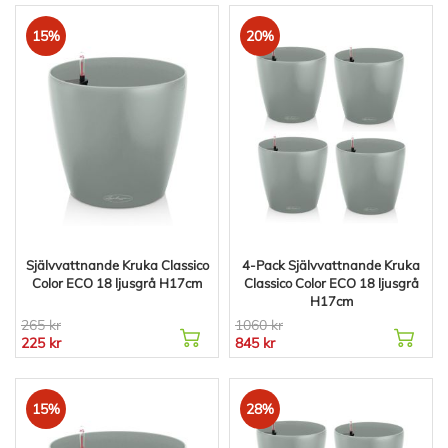
15%
20%
Självvattnande Kruka Classico
4-Pack Självvattnande Kruka
Color ECO 18 ljusgrå H17cm
Classico Color ECO 18 ljusgrå
H17cm
265 kr
1060 kr
225 kr
845 kr
15%
28%