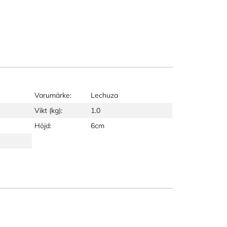
Varumärke:
Lechuza
Vikt (kg):
1.0
Höjd:
6cm