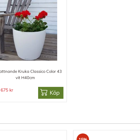
attnande Kruka Classico Color 43
vit H40cm
675 kr
Köp
15%