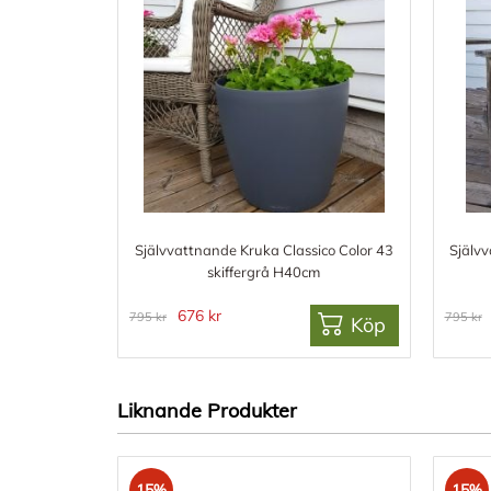
Självvattnande Kruka Classico Color 43
Självv
skiffergrå H40cm
676 kr
795 kr
795 kr
Köp
Liknande Produkter
15%
15%