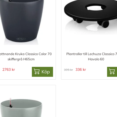
attnande Kruka Classico Color 70
Plantroller till Lechuza Classico 
skiffergrå H65cm
Havalo 60
2763 kr
336 kr
395 kr
Köp