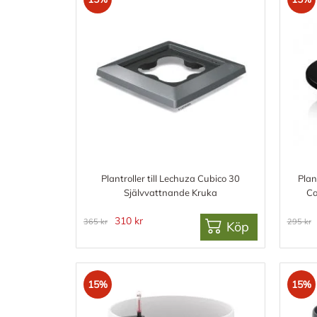
Plantroller till Lechuza Cubico 30
Plan
Självvattnande Kruka
Ca
310 kr
365 kr
295 kr
Köp
15%
15%