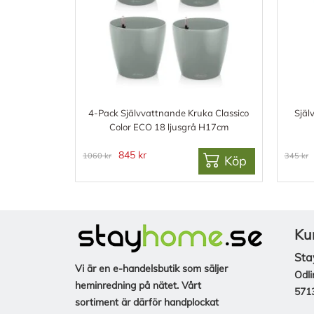
4-Pack Självvattnande Kruka Classico
Själ
Color ECO 18 ljusgrå H17cm
845 kr
1060 kr
345 kr
Köp
Ku
Sta
Vi är en e-handelsbutik som säljer
Odli
heminredning på nätet. Vårt
571
sortiment är därför handplockat