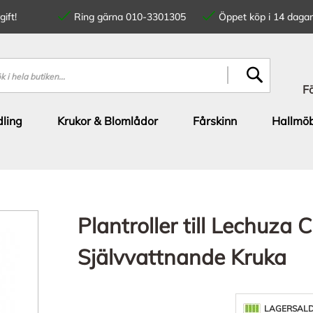
ift!
Ring gärna 010-3301305
Öppet köp i 14 dagar
SÖK
F
ling
Krukor & Blomlådor
Fårskinn
Hallmöb
Plantroller till Lechuza 
Självvattnande Kruka
LAGERSAL