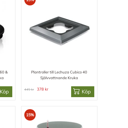
 60 &
Plantroller till Lechuza Cubico 40
ka
Självvattnande Kruka
378 kr
445 kr
Köp
Köp
15%