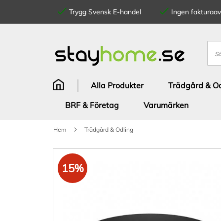
Trygg Svensk E-handel
Ingen fakturaavg
Hoppa
till
innehållet
Sök
Alla Produkter
Trädgård & Od
BRF & Företag
Varumärken
Hem
Trädgård & Odling
Hoppa
till
15%
slutet
av
bildgalleriet