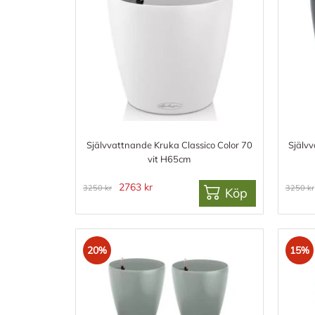
Självvattnande Kruka Classico Color 70
Självv
vit H65cm
2763 kr
3250 kr
3250 kr
Köp
20%
15%