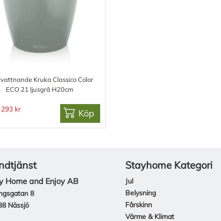
vvattnande Kruka Classico Color
ECO 21 ljusgrå H20cm
293 kr
Köp
ndtjänst
Stayhome Kategori
y Home and Enjoy AB
Jul
Belysning
ngsgatan 8
Fårskinn
38 Nässjö
Värme & Klimat