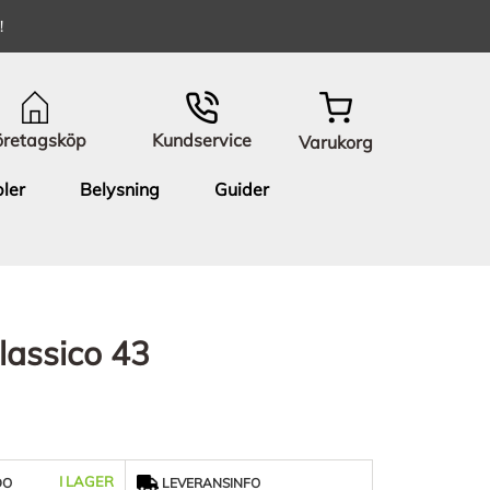
!
öretagsköp
Kundservice
Varukorg
ler
Belysning
Guider
Classico 43
I LAGER
DO
LEVERANSINFO