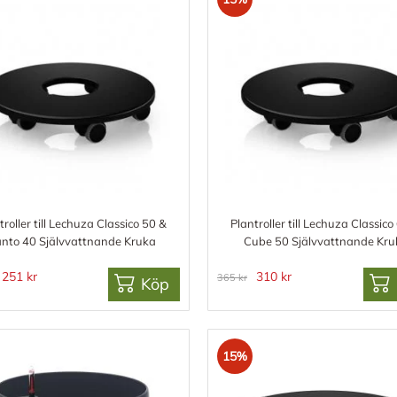
troller till Lechuza Classico 50 &
Plantroller till Lechuza Classico
nto 40 Självvattnande Kruka
Cube 50 Självvattnande Kru
251 kr
310 kr
365 kr
Köp
15%