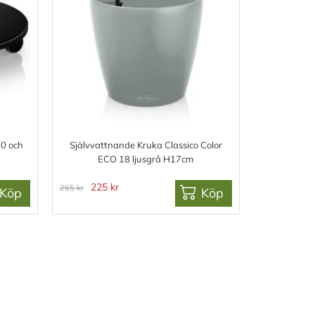
70 och
Självvattnande Kruka Classico Color
ECO 18 ljusgrå H17cm
225 kr
265 kr
Köp
Köp