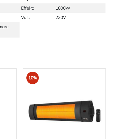
Effekt:
1800W
Volt:
230V
rmare
10%