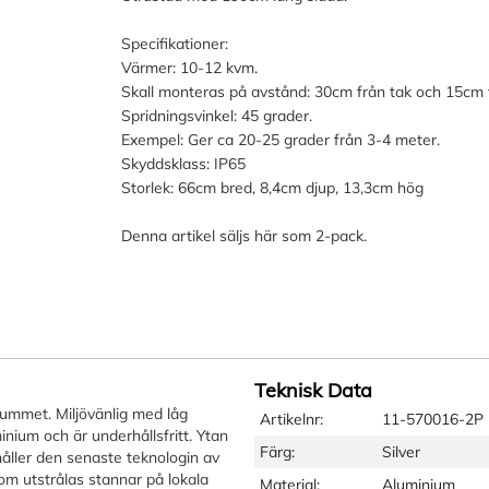
Specifikationer:
Värmer: 10-12 kvm.
Skall monteras på avstånd: 30cm från tak och 15cm f
Spridningsvinkel: 45 grader.
Exempel: Ger ca 20-25 grader från 3-4 meter.
Skyddsklass: IP65
Storlek: 66cm bred, 8,4cm djup, 13,3cm hög
Denna artikel säljs här som 2-pack.
Teknisk Data
rummet. Miljövänlig med låg
Artikelnr:
11-570016-2P
minium och är underhållsfritt. Ytan
Färg:
Silver
åller den senaste teknologin av
om utstrålas stannar på lokala
Material:
Aluminium