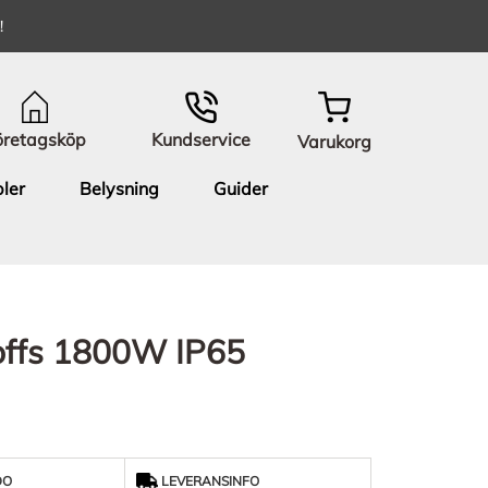
!
öretagsköp
Kundservice
Varukorg
ler
Belysning
Guider
offs 1800W IP65
DO
LEVERANSINFO