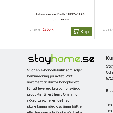
Infravärmare Proffs 1800W IP65
In
aluminium
1305 kr
1450 kr
1795 kr
Köp
Ku
Sta
Vi är en e-handelsbutik som säljer
Odli
heminredning på nätet. Vårt
571
sortiment är därför handplockat
för att leverera bra och prisvärda
E-po
produkter till ert hem. Om ni har
några tankar eller ideér som
Tele
skulle kunna göra oss ännu bättre
Tele
eller har speciella önskemål, tveka