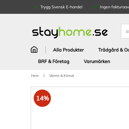
Trygg Svensk E-handel
Ingen fakturaavg
Hoppa
till
innehållet
Sök
Alla Produkter
Trädgård & Od
BRF & Företag
Varumärken
Hem
Värme & Klimat
Hoppa
till
14%
slutet
av
bildgalleriet