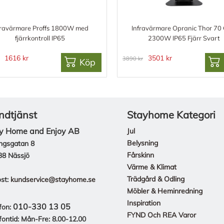
fravärmare Proffs 1800W med
Infravärmare Opranic Thor 70 
fjärrkontroll IP65
2300W IP65 Fjärr Svart
1616 kr
3501 kr
3890 kr
Köp
ndtjänst
Stayhome Kategori
y Home and Enjoy AB
Jul
Belysning
ngsgatan 8
Fårskinn
38 Nässjö
Värme & Klimat
Trädgård & Odling
st:
kundservice@stayhome.se
Möbler & Heminredning
Inspiration
010-330 13 05
fon:
FYND Och REA Varor
fontid: Mån-Fre: 8.00-12.00