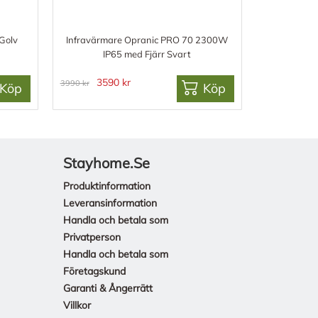
Golv
Infravärmare Opranic PRO 70 2300W
IP65 med Fjärr Svart
3590 kr
3990 kr
Köp
Köp
Stayhome.se
Produktinformation
Leveransinformation
Handla och betala som
Privatperson
Handla och betala som
Företagskund
Garanti & Ångerrätt
Villkor