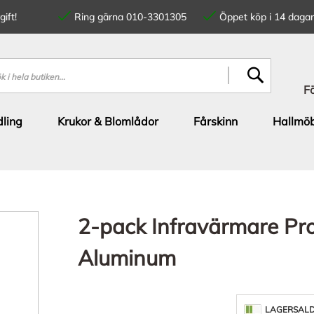
ift!
Ring gärna 010-3301305
Öppet köp i 14 dagar
SÖK
F
ling
Krukor & Blomlådor
Fårskinn
Hallmöb
2-pack Infravärmare Pr
Aluminum
LAGERSAL