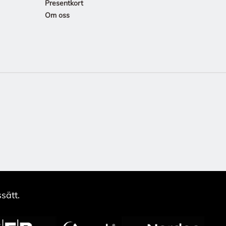
Presentkort
Om oss
sätt.