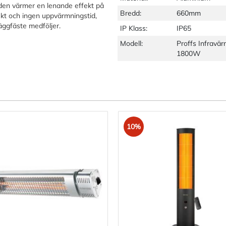
 den värmer en lenande effekt på
Bredd:
660mm
kt och ingen uppvärmningstid,
äggfäste medföljer.
IP Klass:
IP65
Modell:
Proffs Infravä
1800W
10%