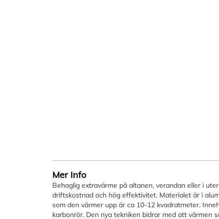
bildgalleriet
Mer Info
Behaglig extravärme på altanen, verandan eller i ute
driftskostnad och hög effektivitet. Materialet är i alu
som den värmer upp är ca 10-12 kvadratmeter. Inneh
karbonrör. Den nya tekniken bidrar med att värmen s