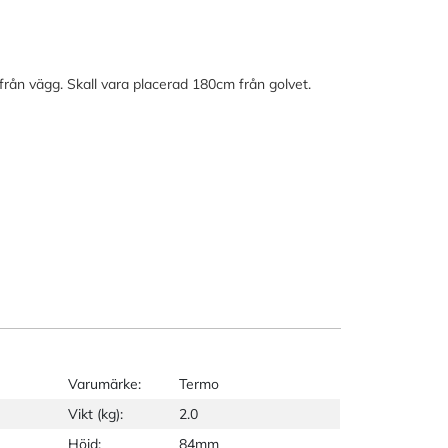
rån vägg. Skall vara placerad 180cm från golvet.
Varumärke:
Termo
Vikt (kg):
2.0
Höjd:
84mm