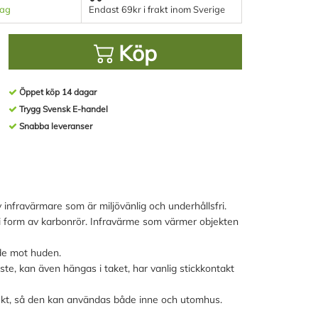
dag
Endast 69kr i frakt inom Sverige
Köp
Öppet köp 14 dagar
Trygg Svensk E-handel
Snabba leveranser
 infravärmare som är miljövänlig och underhållsfri.
i form av karbonrör. Infravärme som värmer objekten
nde mot huden.
e, kan även hängas i taket, har vanlig stickkontakt
fukt, så den kan användas både inne och utomhus.