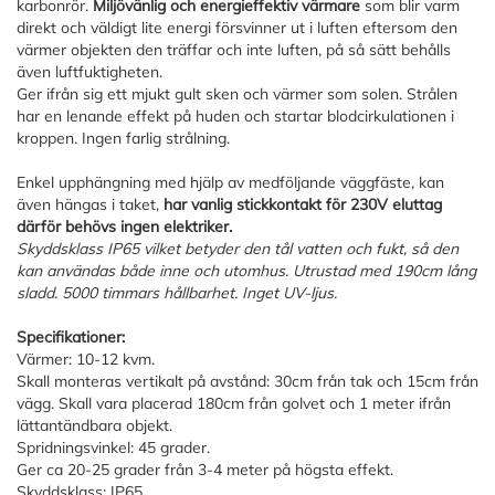
karbonrör.
Miljövänlig och energieffektiv värmare
som blir varm
direkt och väldigt lite energi försvinner ut i luften eftersom den
värmer objekten den träffar och inte luften, på så sätt behålls
även luftfuktigheten.
Ger ifrån sig ett mjukt gult sken och värmer som solen. Strålen
har en lenande effekt på huden och startar blodcirkulationen i
kroppen. Ingen farlig strålning.
Enkel upphängning med hjälp av medföljande väggfäste, kan
även hängas i taket,
har vanlig stickkontakt för 230V eluttag
därför behövs ingen elektriker.
Skyddsklass IP65 vilket betyder den tål vatten och fukt, så den
kan användas både inne och utomhus. Utrustad med 190cm lång
sladd. 5000 timmars hållbarhet. Inget UV-ljus.
Specifikationer:
Värmer: 10-12 kvm.
Skall monteras vertikalt på avstånd: 30cm från tak och 15cm från
vägg. Skall vara placerad 180cm från golvet och 1 meter ifrån
lättantändbara objekt.
Spridningsvinkel: 45 grader.
Ger ca 20-25 grader från 3-4 meter på högsta effekt.
Skyddsklass: IP65