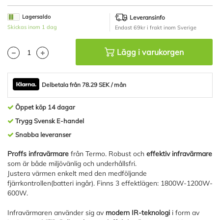
av
bildgalleriet
Lagersaldo
Leveransinfo
Skickas inom 1 dag
Endast 69kr i frakt inom Sverige
Lägg i varukorgen
Delbetala från 78.29 SEK / mån
Öppet köp 14 dagar
Trygg Svensk E-handel
Snabba leveranser
Proffs infravärmare
från Termo. Robust och
effektiv infravärmare
som är både miljövänlig och underhållsfri.
Justera värmen enkelt med den medföljande
fjärrkontrollen(batteri ingår). Finns 3 effektlägen: 1800W-1200W-
600W.
Infravärmaren använder sig av
modern IR-teknologi
i form av