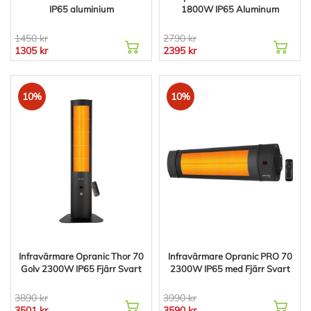
IP65 aluminium
1800W IP65 Aluminum
1450 kr
2790 kr
1305 kr
2395 kr
10%
10%
Infravärmare Opranic Thor 70
Infravärmare Opranic PRO 70
Golv 2300W IP65 Fjärr Svart
2300W IP65 med Fjärr Svart
3890 kr
3990 kr
3501 kr
3590 kr