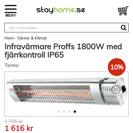
Hoppa
till
V
innehållet
Hem
Värme & Klimat
Infravärmare Proffs 1800W med
fjärrkontroll IP65
Termo
10%
Hoppa
till
slutet
av
bildgalleriet
Hoppa
1 795 kr
till
1 616 kr
början