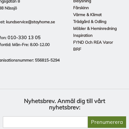
Belysning
ngsgatan 8
Fårskinn
38 Nässjö
Värme & Klimat
Trädgård & Odling
st:
kundservice@stayhome.se
Möbler & Heminredning
Inspiration
010-330 13 05
fon:
FYND Och REA Varor
fontid: Mån-Fre: 8.00-12.00
BRF
anisationsnummer: 556815-5294
Nyhetsbrev.
Anmäl dig till vårt
nyhetsbrev:
Prenumerera