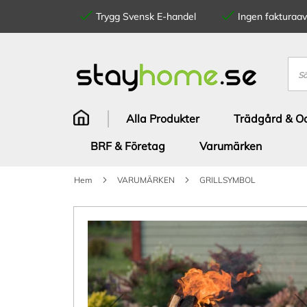
Trygg Svensk E-handel
Ingen fakturaavg
Hoppa
till
innehållet
Sök
Alla Produkter
Trädgård & Od
BRF & Företag
Varumärken
Hem
VARUMÄRKEN
GRILLSYMBOL
Hoppa
till
slutet
av
bildgalleriet