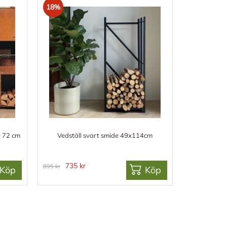
18%
t 72 cm
Vedställ svart smide 49x114cm
735 kr
895 kr
Köp
Köp