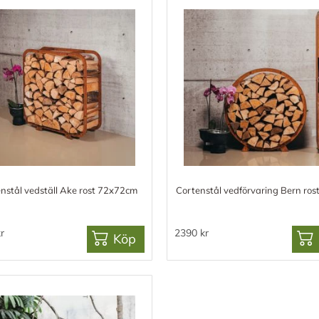
nstål vedställ Ake rost 72x72cm
Cortenstål vedförvaring Bern ros
r
2390 kr
Köp