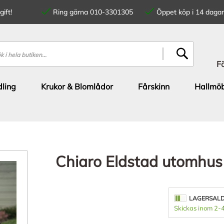
ift!
Ring gärna 010-3301305
Öppet köp i 14 dagar
SÖK
F
ling
Krukor & Blomlådor
Fårskinn
Hallmöb
Chiaro Eldstad utomhus
LAGERSAL
Skickas inom 2-