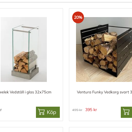
20%
elek Vedställ i glas 32x75cm
Ventura Funky Vedkorg svart 
r
395 kr
495 kr
Köp