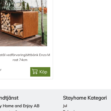
stål vedförvaring/sittbänk Enzo M
rost 74cm
r
Köp
ndtjänst
Stayhome Kategori
y Home and Enjoy AB
Jul