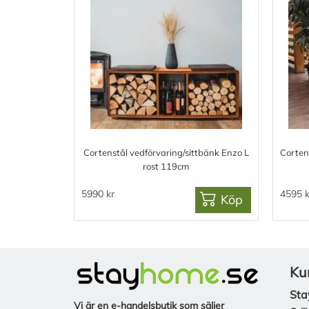
Cortenstål vedförvaring/sittbänk Enzo L
Corten
rost 119cm
5990 kr
4595 k
Köp
Ku
Sta
Vi är en e-handelsbutik som säljer