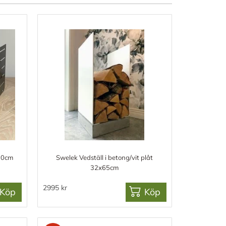
30cm
Swelek Vedställ i betong/vit plåt
32x65cm
2995 kr
Köp
Köp