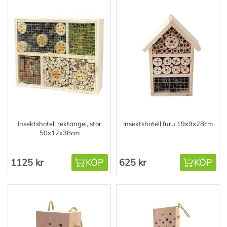
Insektshotell rektangel, stor
Insektshotell furu 19x9x28cm
50x12x38cm
1125 kr
KÖP
625 kr
KÖP