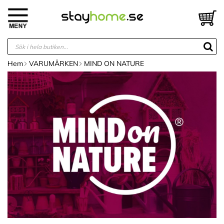
Hoppa
till
V
innehållet
Hem
VARUMÄRKEN
MIND ON NATURE