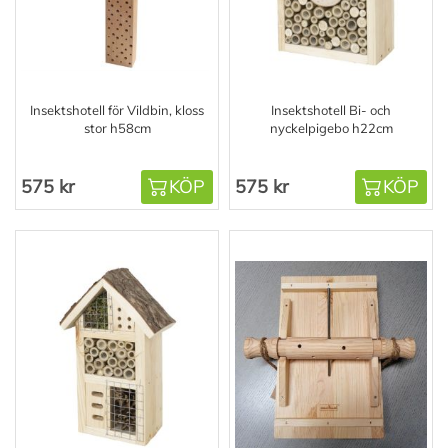
Insektshotell för Vildbin, kloss
Insektshotell Bi- och
stor h58cm
nyckelpigebo h22cm
575 kr
KÖP
575 kr
KÖP