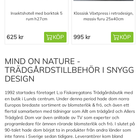
Insektshotell med barktak 5
Klassisk Växtpress i retrodesign,
rum h27cm
massiv furu 25x40cm
625 kr
KÖP
995 kr
KÖP
MIND ON NATURE -
TRÄDGÅRDSTILLBEHÖR I SNYGG
DESIGN
1992 startades företaget L:a Fiskaregatans Trädgårdsbutik med
en butik i Lunds centrum. Under denna period hade dom norra
Europas bredaste sortiment av blomsterlök & frö, och även ett
flertal samarbeten med tidningar som Allt om trädgård och Allers
Trädgård. Dom var även anlitade av TV som experter och
programledare för ämnen rörande blomsterlök och frö. I slutet på
90-talet hade dom börjat ta in produkter från andra länder som
inte fanns i Sverige sedan tidigare. Leverantörer kom bland