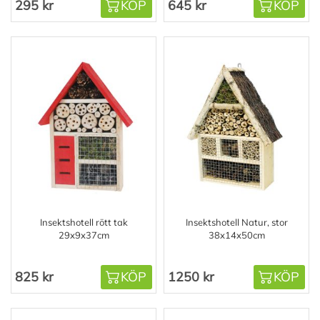
295 kr
KÖP
645 kr
KÖP
Insektshotell rött tak
Insektshotell Natur, stor
29x9x37cm
38x14x50cm
825 kr
KÖP
1250 kr
KÖP