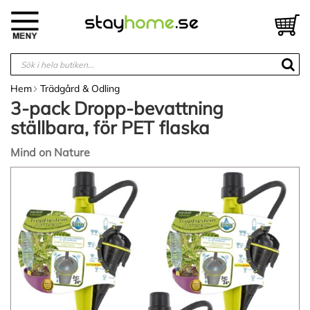
Hoppa
till
V
innehållet
Hem
Trädgård & Odling
3-pack Dropp-bevattning
ställbara, för PET flaska
Mind on Nature
Hoppa
till
slutet
av
bildgalleriet