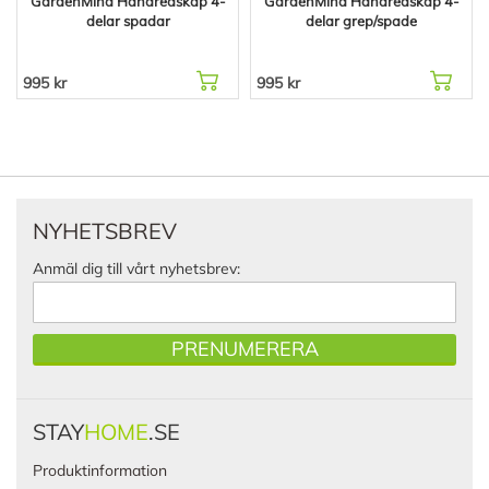
GardenMind Handredskap 4-
GardenMind Handredskap 4-
delar spadar
delar grep/spade
995 kr
995 kr
NYHETSBREV
Anmäl dig till vårt nyhetsbrev:
PRENUMERERA
STAY
HOME
.SE
Produktinformation