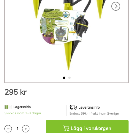
Hoppa
295 kr
till
början
av
Lagersaldo
Leveransinfo
bildgalleriet
Skickas inom 1-3 dagar
Endast 69kr i frakt inom Sverige
Lägg i varukorgen