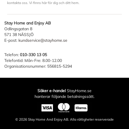
kontakta oss. Vi finns här för dig och ditt hem.
Stay Home and Enjoy AB
Odlingsgatan 8
571 38 NÄSSJÖ
E-post:
kundservice@stayhome.se
Telefon:
010-330 13 05
Telefontid: Mån-Fre: 8.00-12.00
Organisationsnummer: 556815-5294
Säker e-handel
StayHome.se
hanterar följande betalningssätt.
© 2026
Stay Home And Enjoy AB
. Alla rättigheter reserverade