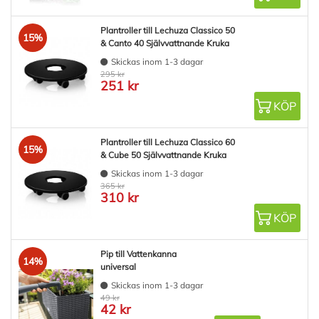
Plantroller till Lechuza Classico 50
15%
& Canto 40 Självvattnande Kruka
Skickas inom 1-3 dagar
295 kr
251 kr
KÖP
Plantroller till Lechuza Classico 60
15%
& Cube 50 Självvattnande Kruka
Skickas inom 1-3 dagar
365 kr
310 kr
KÖP
Pip till Vattenkanna
14%
universal
Skickas inom 1-3 dagar
49 kr
42 kr