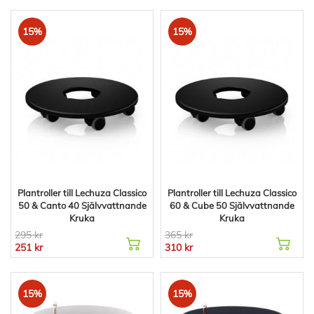
15%
15%
Plantroller till Lechuza Classico
Plantroller till Lechuza Classico
50 & Canto 40 Självvattnande
60 & Cube 50 Självvattnande
Kruka
Kruka
295 kr
365 kr
251 kr
310 kr
15%
15%