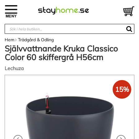
Hoppa
till
V
innehållet
Hem
Trädgård & Odling
Självvattnande Kruka Classico
Color 60 skiffergrå H56cm
Lechuza
Hoppa
till
15%
slutet
av
bildgalleriet