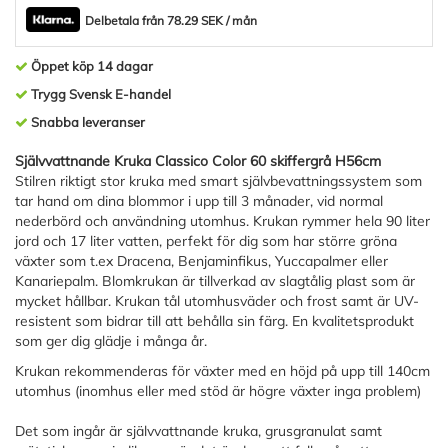
Delbetala från 78.29 SEK / mån
Öppet köp 14 dagar
Trygg Svensk E-handel
Snabba leveranser
Självvattnande Kruka Classico Color 60 skiffergrå H56cm
Stilren riktigt stor kruka med smart självbevattningssystem som
tar hand om dina blommor i upp till 3 månader, vid normal
nederbörd och användning utomhus. Krukan rymmer hela 90 liter
jord och 17 liter vatten, perfekt för dig som har större gröna
växter som t.ex Dracena, Benjaminfikus, Yuccapalmer eller
Kanariepalm. Blomkrukan är tillverkad av slagtålig plast som är
mycket hållbar. Krukan tål utomhusväder och frost samt är UV-
resistent som bidrar till att behålla sin färg. En kvalitetsprodukt
som ger dig glädje i många år.
Krukan rekommenderas för växter med en höjd på upp till 140cm
utomhus (inomhus eller med stöd är högre växter inga problem)
Det som ingår är självvattnande kruka, grusgranulat samt