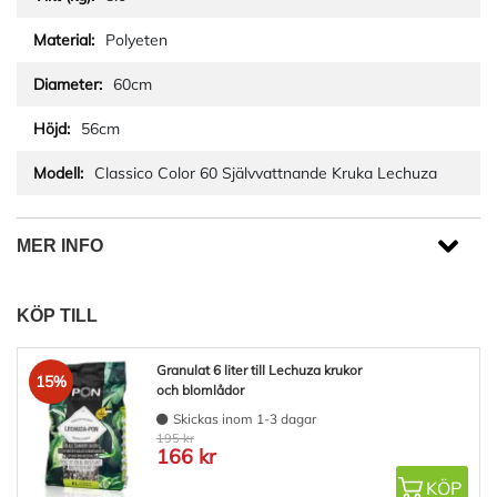
Polyeten
60cm
56cm
Classico Color 60 Självvattnande Kruka Lechuza
MER INFO
KÖP TILL
Granulat 6 liter till Lechuza krukor
15%
och blomlådor
Skickas inom 1-3 dagar
195 kr
166 kr
KÖP