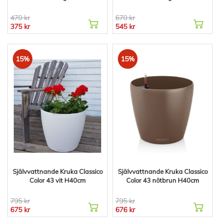
470 kr
670 kr
375 kr
545 kr
15%
15%
Självvattnande Kruka Classico
Självvattnande Kruka Classico
Color 43 vit H40cm
Color 43 nötbrun H40cm
795 kr
795 kr
675 kr
676 kr