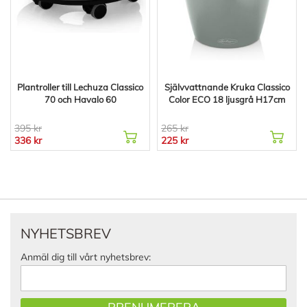
Plantroller till Lechuza Classico
Självvattnande Kruka Classico
70 och Havalo 60
Color ECO 18 ljusgrå H17cm
395 kr
265 kr
336 kr
225 kr
NYHETSBREV
Anmäl dig till vårt nyhetsbrev: