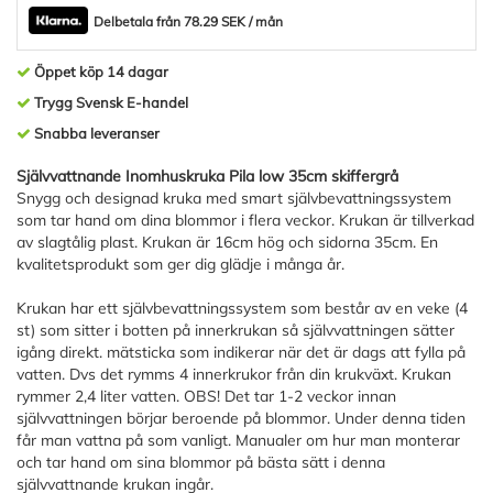
Delbetala från 78.29 SEK / mån
Öppet köp 14 dagar
Trygg Svensk E-handel
Snabba leveranser
Självvattnande Inomhuskruka Pila low 35cm skiffergrå
Snygg och designad kruka med smart självbevattningssystem
som tar hand om dina blommor i flera veckor. Krukan är tillverkad
av slagtålig plast. Krukan är 16cm hög och sidorna 35cm. En
kvalitetsprodukt som ger dig glädje i många år.
Krukan har ett självbevattningssystem som består av en veke (4
st) som sitter i botten på innerkrukan så självvattningen sätter
igång direkt. mätsticka som indikerar när det är dags att fylla på
vatten. Dvs det rymms 4 innerkrukor från din krukväxt. Krukan
rymmer 2,4 liter vatten. OBS! Det tar 1-2 veckor innan
självvattningen börjar beroende på blommor. Under denna tiden
får man vattna på som vanligt. Manualer om hur man monterar
och tar hand om sina blommor på bästa sätt i denna
självvattnande krukan ingår.