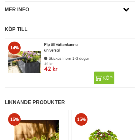
MER INFO
KÖP TILL
Pip till Vattenkanna
14%
universal
Skickas inom 1-3 dagar
49 kr
42 kr
KÖP
LIKNANDE PRODUKTER
15%
15%