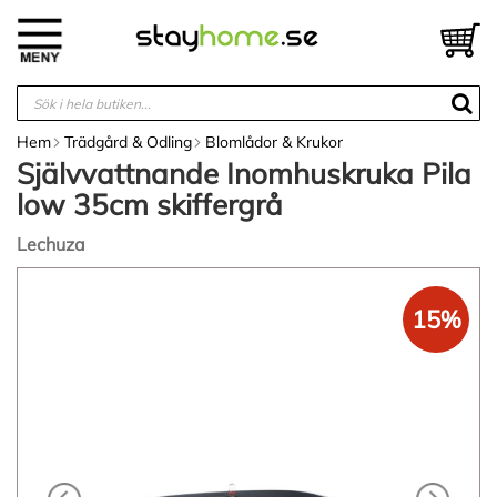
Hoppa
till
V
innehållet
Hem
Trädgård & Odling
Blomlådor & Krukor
Självvattnande Inomhuskruka Pila
low 35cm skiffergrå
Lechuza
Hoppa
till
15%
slutet
av
bildgalleriet