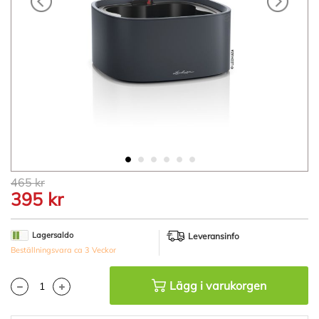
Hoppa
465 kr
till
395 kr
början
av
bildgalleriet
Lagersaldo
Leveransinfo
Beställningsvara ca 3 Veckor
Lägg i varukorgen