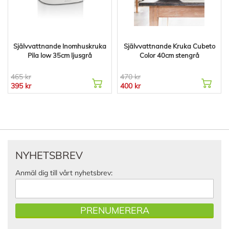
Självvattnande Inomhuskruka
Självvattnande Kruka Cubeto
Pila low 35cm ljusgrå
Color 40cm stengrå
465 kr
470 kr
395 kr
400 kr
NYHETSBREV
Anmäl dig till vårt nyhetsbrev:
PRENUMERERA