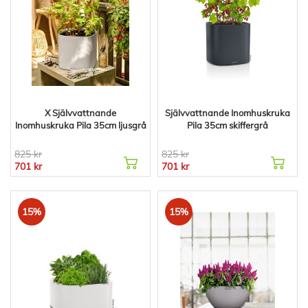
X Självvattnande
Självvattnande Inomhuskruka
Inomhuskruka Pila 35cm ljusgrå
Pila 35cm skiffergrå
825 kr
825 kr
701 kr
701 kr
15%
15%