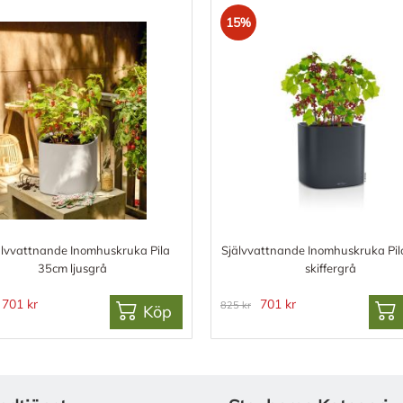
15%
älvvattnande Inomhuskruka Pila
Självvattnande Inomhuskruka Pi
35cm ljusgrå
skiffergrå
701 kr
701 kr
825 kr
Köp