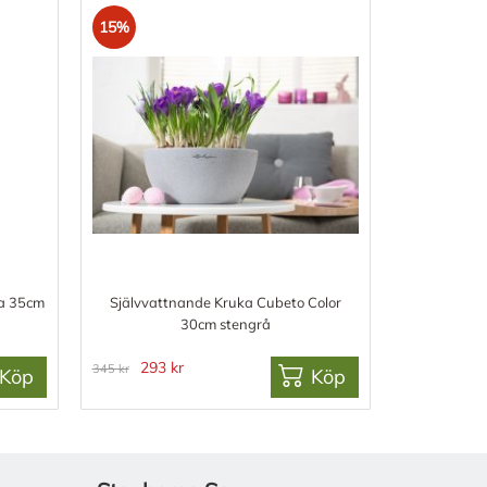
15%
la 35cm
Självvattnande Kruka Cubeto Color
30cm stengrå
293 kr
345 kr
Köp
Köp