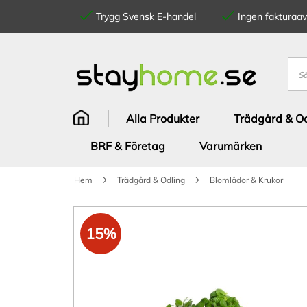
Trygg Svensk E-handel
Ingen fakturaavg
Hoppa
till
innehållet
Sök
Alla Produkter
Trädgård & Od
BRF & Företag
Varumärken
Hem
Trädgård & Odling
Blomlådor & Krukor
Hoppa
till
15%
slutet
av
bildgalleriet