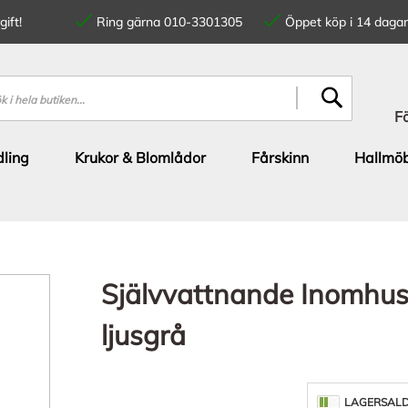
ift!
Ring gärna 010-3301305
Öppet köp i 14 dagar
SÖK
F
ling
Krukor & Blomlådor
Fårskinn
Hallmöb
Självvattnande Inomhus
ljusgrå
LAGERSAL