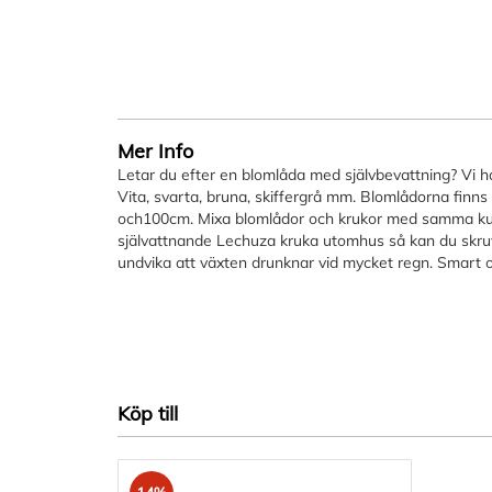
bildgalleriet
Mer Info
Letar du efter en blomlåda med självbevattning? Vi h
Vita, svarta, bruna, skiffergrå mm. Blomlådorna finns 
och100cm. Mixa blomlådor och krukor med samma kul
självattnande Lechuza kruka utomhus så kan du skruv
undvika att växten drunknar vid mycket regn. Smart o
Köp till