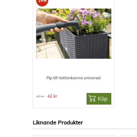
14%
Pip till Vattenkanna universal
42 kr
49 kr
Köp
Liknande Produkter