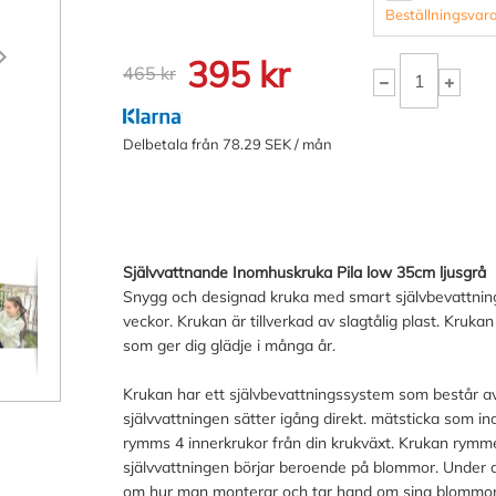
Beställningsvara
395 kr
465 kr
Delbetala från 78.29 SEK / mån
Självvattnande Inomhuskruka Pila low 35cm ljusgrå
Snygg och designad kruka med smart självbevattnin
veckor. Krukan är tillverkad av slagtålig plast. Kruk
som ger dig glädje i många år.
Krukan har ett självbevattningssystem som består av 
självvattningen sätter igång direkt. mätsticka som ind
rymms 4 innerkrukor från din krukväxt. Krukan rymmer
självvattningen börjar beroende på blommor. Under 
om hur man monterar och tar hand om sina blommor p