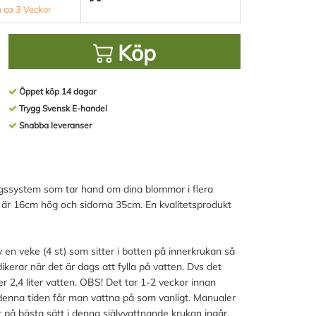
 ca 3 Veckor
Köp
Öppet köp 14 dagar
Trygg Svensk E-handel
Snabba leveranser
gssystem som tar hand om dina blommor i flera
an är 16cm hög och sidorna 35cm. En kvalitetsprodukt
en veke (4 st) som sitter i botten på innerkrukan så
ikerar när det är dags att fylla på vatten. Dvs det
 2,4 liter vatten. OBS! Det tar 1-2 veckor innan
denna tiden får man vattna på som vanligt. Manualer
å bästa sätt i denna självvattnande krukan ingår.