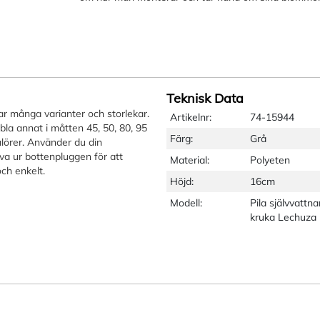
Teknisk Data
ar många varianter och storlekar.
Artikelnr:
74-15944
bla annat i måtten 45, 50, 80, 95
Färg:
Grå
örer. Använder du din
a ur bottenpluggen för att
Material:
Polyeten
ch enkelt.
Höjd:
16cm
Modell:
Pila självvattn
kruka Lechuza