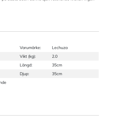
Varumärke:
Lechuza
Vikt (kg):
2.0
Längd:
35cm
Djup:
35cm
ande