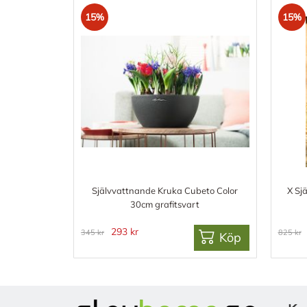
15%
15%
Självvattnande Kruka Cubeto Color
X Sj
30cm grafitsvart
293 kr
345 kr
825 kr
Köp