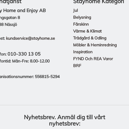
ndtjänst
Stayhome Kategori
y Home and Enjoy AB
Jul
Belysning
ngsgatan 8
Fårskinn
38 Nässjö
Värme & Klimat
Trädgård & Odling
st:
kundservice@stayhome.se
Möbler & Heminredning
Inspiration
010-330 13 05
fon:
FYND Och REA Varor
fontid: Mån-Fre: 8.00-12.00
BRF
anisationsnummer: 556815-5294
Nyhetsbrev.
Anmäl dig till vårt
nyhetsbrev: