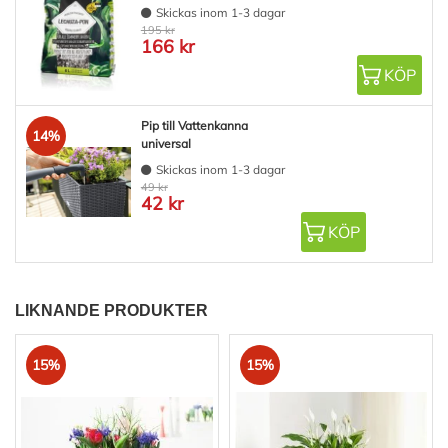
Skickas inom 1-3 dagar
195 kr
166 kr
KÖP
Pip till Vattenkanna
14%
universal
Skickas inom 1-3 dagar
49 kr
42 kr
KÖP
LIKNANDE PRODUKTER
15%
15%