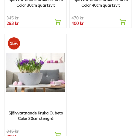
Color 30cm quartzvit
Color 40cm quartzvit
345 kr
470 kr
293 kr
400 kr
15%
Självvattnande Kruka Cubeto
Color 30cm stengrå
345 kr