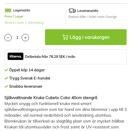
av
bildgalleriet
Lagersaldo
Leveransinfo
Finns I Lager
Endast 69kr i frakt inom Sverige
Skickas inom 1 arbetsdag
Lägg i varukorgen
Delbetala från 78.29 SEK / mån
Öppet köp 14 dagar
Trygg Svensk E-handel
Snabba leveranser
Självvattnande Kruka Cubeto Color 40cm stengrå
Mycket snygg och funktionell kruka med smart
självbevattningssystem som tar hand om dina blommor i upp till 3
månader, vid normal nederbörd och användning utomhus.
Blomkrukan är tillverkad av slagtålig plast som är mycket hållbar.
Krukan tål utomhusväder och frost samt är UV-resistent som