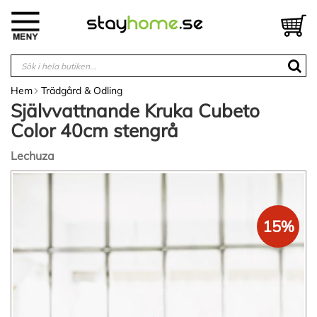
Hoppa
till
V
innehållet
Hem
Trädgård & Odling
Självvattnande Kruka Cubeto
Color 40cm stengrå
Lechuza
Hoppa
till
slutet
av
15%
bildgalleriet