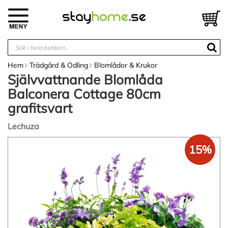
Hoppa
till
V
innehållet
Hem
Trädgård & Odling
Blomlådor & Krukor
Självvattnande Blomlåda
Balconera Cottage 80cm
grafitsvart
Lechuza
Hoppa
15%
till
slutet
av
bildgalleriet