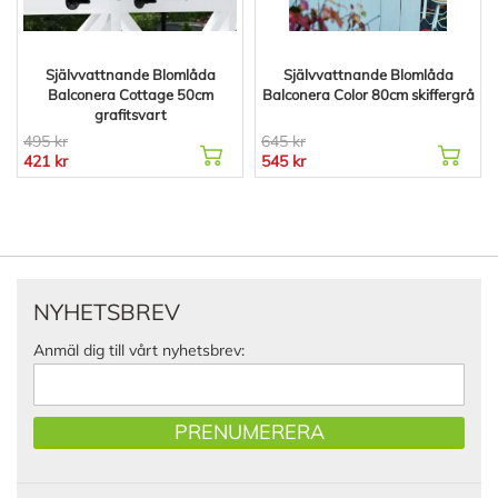
Självvattnande Blomlåda
Självvattnande Blomlåda
Balconera Cottage 50cm
Balconera Color 80cm skiffergrå
grafitsvart
495 kr
645 kr
421 kr
545 kr
NYHETSBREV
Anmäl dig till vårt nyhetsbrev:
PRENUMERERA