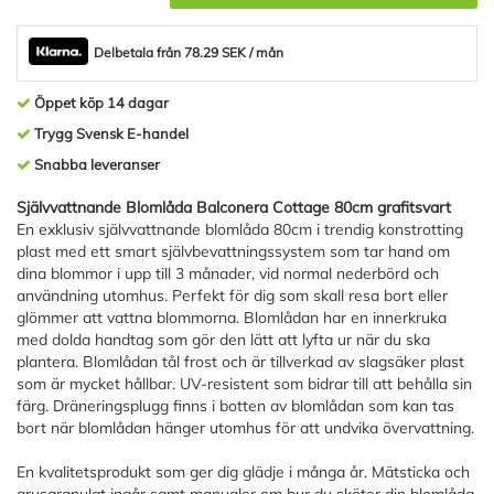
Delbetala från 78.29 SEK / mån
Öppet köp 14 dagar
Trygg Svensk E-handel
Snabba leveranser
Självvattnande Blomlåda Balconera Cottage 80cm grafitsvart
En exklusiv självvattnande blomlåda 80cm i trendig konstrotting
plast med ett smart självbevattningssystem som tar hand om
dina blommor i upp till 3 månader, vid normal nederbörd och
användning utomhus. Perfekt för dig som skall resa bort eller
glömmer att vattna blommorna. Blomlådan har en innerkruka
med dolda handtag som gör den lätt att lyfta ur när du ska
plantera. Blomlådan tål frost och är tillverkad av slagsäker plast
som är mycket hållbar. UV-resistent som bidrar till att behålla sin
färg. Dräneringsplugg finns i botten av blomlådan som kan tas
bort när blomlådan hänger utomhus för att undvika övervattning.
En kvalitetsprodukt som ger dig glädje i många år. Mätsticka och