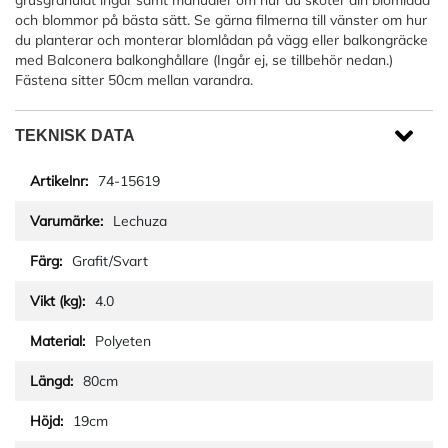
grusgranulat ingår samt manualer om hur du sköter din blomlåda
och blommor på bästa sätt. Se gärna filmerna till vänster om hur
du planterar och monterar blomlådan på vägg eller balkongräcke
med Balconera balkonghållare (Ingår ej, se tillbehör nedan.)
Fästena sitter 50cm mellan varandra.
TEKNISK DATA
74-15619
Lechuza
Grafit/Svart
4.0
Polyeten
80cm
19cm