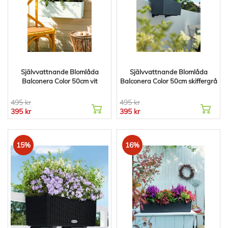
Självvattnande Blomlåda
Självvattnande Blomlåda
Balconera Color 50cm vit
Balconera Color 50cm skiffergrå
495 kr
495 kr
395 kr
395 kr
15%
16%