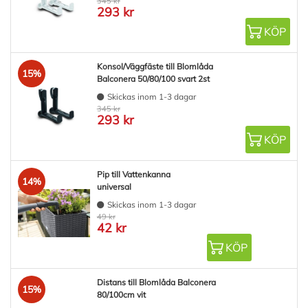
345 kr
293 kr
KÖP
Konsol/Väggfäste till Blomlåda
15%
Balconera 50/80/100 svart 2st
Skickas inom 1-3 dagar
345 kr
293 kr
KÖP
Pip till Vattenkanna
14%
universal
Skickas inom 1-3 dagar
49 kr
42 kr
KÖP
Distans till Blomlåda Balconera
15%
80/100cm vit