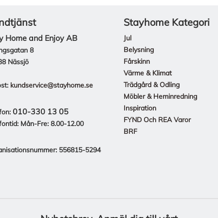
ndtjänst
Stayhome Kategori
y Home and Enjoy AB
Jul
Belysning
ngsgatan 8
Fårskinn
38 Nässjö
Värme & Klimat
Trädgård & Odling
st:
kundservice@stayhome.se
Möbler & Heminredning
Inspiration
010-330 13 05
fon:
FYND Och REA Varor
fontid: Mån-Fre: 8.00-12.00
BRF
anisationsnummer: 556815-5294