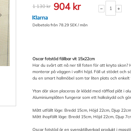
904 kr
1 130 kr
Delbetala från 78.29 SEK / mån
Oscar fotstöd fällbar vit 15x22cm
Har du svårt att nå ner till foten för att knyta skon
monterar på väggen i valfri höjd. Fäll ut stödet och 
du en smart hallmöbel som tar liten plats och enkelt 
Ytan där skon placeras är klädd med räfflad plåt i al
Aluminiumplåten fungerar som ett halkskydd och gör 
Mått utfällt läge: Bredd 15cm, Höjd 22cm, Djup 22c
Mått ihopfällt läge: Bredd 15cm, Höjd 22cm, Djup 7
Oscar fotstöd är en svensktillverkad produkt i masstivt