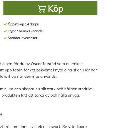
Köp
Öppet köp 14 dagar
Trygg Svensk E-handel
Snabba leveranser
? Hjälpen får du av Oscar fotstöd som du enkelt
sätt upp foten för att bekvämt knyta dina skor. Här har
fälls ihop när den inte används.
uminium och skapar en slitstark och hållbar produkt.
produkten lätt att torka av och hålla snygg.
m
cm
 trä som finns i vit, ek och svart. Se ytterligare