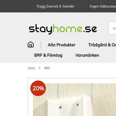
Trygg Svensk E-handel
Ingen fakturaavg
Hoppa
till
innehållet
Sök
Alla Produkter
Trädgård & Od
BRF & Företag
Varumärken
Hem
BRF
Hoppa
till
20%
slutet
av
bildgalleriet