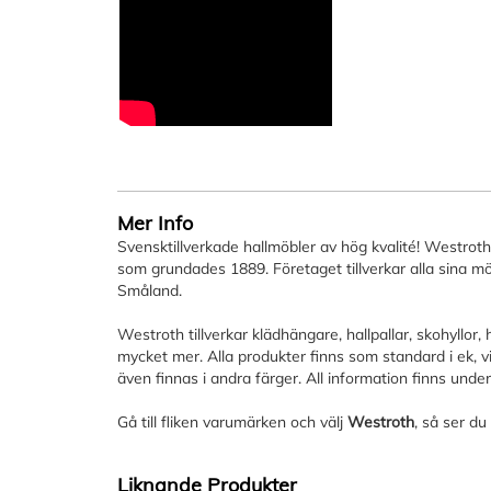
bildgalleriet
Mer Info
Svensktillverkade hallmöbler av hög kvalité! Westroth
som grundades 1889. Företaget tillverkar alla sina möb
Småland.
Westroth tillverkar klädhängare, hallpallar, skohyllor, 
mycket mer. Alla produkter finns som standard i ek, v
även finnas i andra färger. All information finns unde
Gå till fliken varumärken och välj
Westroth
, så ser du
Liknande Produkter