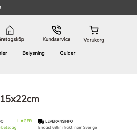
!
öretagsköp
Kundservice
Varukorg
ler
Belysning
Guider
it 15x22cm
I LAGER
DO
LEVERANSINFO
arbetsdag
Endast 69kr i frakt inom Sverige