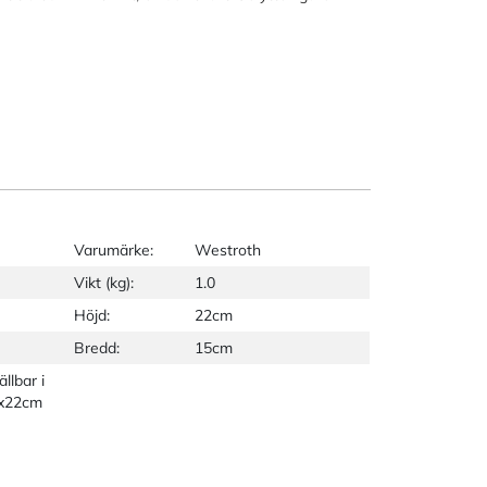
Varumärke:
Westroth
Vikt (kg):
1.0
Höjd:
22cm
Bredd:
15cm
llbar i
5x22cm