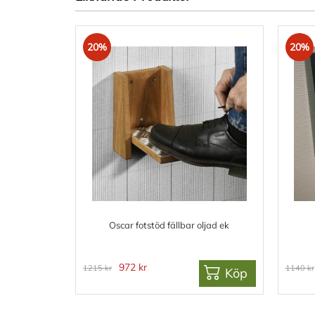
20%
20%
Oscar fotstöd fällbar oljad ek
972 kr
1215 kr
1140 kr
Köp