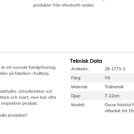
produkter från Westroth nedan.
Teknisk Data
 är ett svenskt familjeföretag
Artikelnr:
28-1773-3
ler på fabriken i Kulltorp,
Färg:
Vit
Material:
Trä/metall
hatthyllor, stövelknektar och
Djup:
7-22cm
itlack och svart, men kan ofta
r respektive produkt.
Modell:
Oscar fotstöd fä
vitlackat trä 1
 alla produkter!