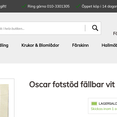
ift!
Ring gärna 010-3301305
Öppet köp i 14 dagar
SÖK
F
ling
Krukor & Blomlådor
Fårskinn
Hallmöb
Oscar fotstöd fällbar v
LAGERSAL
Skickas inom 1 