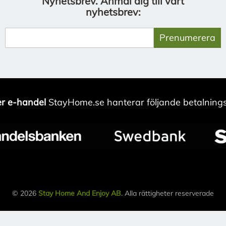
Nyhetsbrev.
Anmäl dig till vårt
nyhetsbrev:
Prenumerera
r e-handel
StayHome.se hanterar följande betalnings
© 2026
Stay Home And Enjoy AB
. Alla rättigheter reserverade