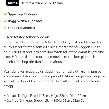
Delbetala från 78.29 SEK / mån
Öppet köp 14 dagar
Trygg Svensk E-handel
Snabba leveranser
Oscar fotstöd fällbar oljad ek
Har du svårt att nå ner till foten för att knyta skon? Hjälpen får
du av Oscar fotstöd som du enkelt monterar på väggen i valfri
höjd. Fäll ut stödet och sätt upp foten för att bekvämt knyta dina
skor. Här har du en smart hallmöbel som tar liten plats och
enkelt fälls ihop när den inte används.
Ytan där skon placeras är klädd med räfflad plåt i aluminium och
skapar en slitstark och hållbar produkt. Aluminiumplåten fungerar
som ett halkskydd och gör produkten lätt att torka av och hålla
snygg.
Mått utfällt läge: Bredd 15cm, Höjd 22cm, Djup 22cm
Mått ihopfällt läge: Bredd 15cm, Höjd 22cm, Djup 7cm