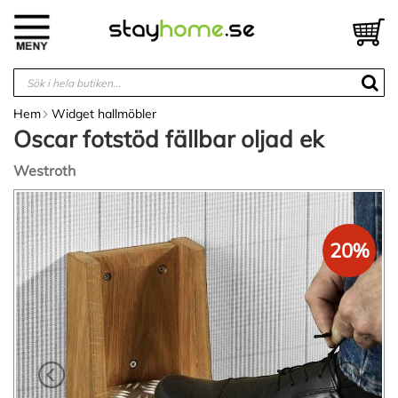
Hoppa
till
V
innehållet
Hem
Widget hallmöbler
Oscar fotstöd fällbar oljad ek
Westroth
Hoppa
till
slutet
20%
av
bildgalleriet