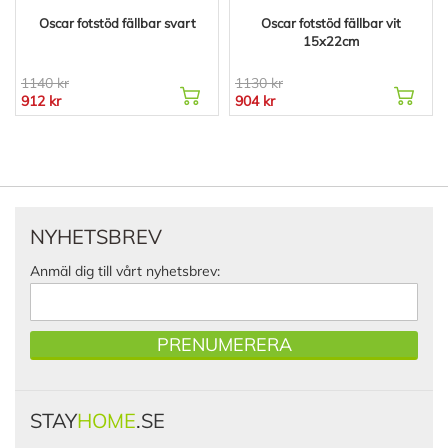
Oscar fotstöd fällbar svart
Oscar fotstöd fällbar vit
15x22cm
1140 kr
1130 kr
912 kr
904 kr
NYHETSBREV
Anmäl dig till vårt nyhetsbrev:
PRENUMERERA
STAY
HOME
.SE