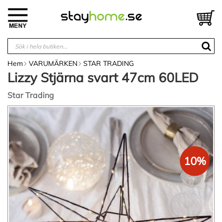
Hoppa
till
V
innehållet
Hem
VARUMÄRKEN
STAR TRADING
Lizzy Stjärna svart 47cm 60LED
Star Trading
Hoppa
till
slutet
av
bildgalleriet
10%