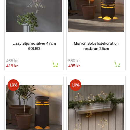
Lizzy Stjärna silver 47cm
Marron Solcellsdekoration
60LED
rostbrun 25cm
465 kr
550 kr
419 kr
495 kr
10%
10%