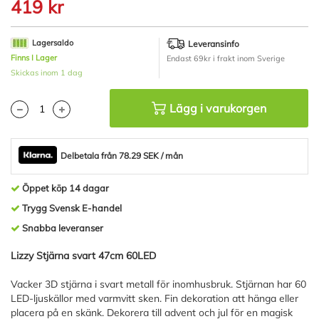
till
419 kr
början
av
bildgalleriet
Lagersaldo
Leveransinfo
Finns I Lager
Endast 69kr i frakt inom Sverige
Skickas inom 1 dag
Lägg i varukorgen
Delbetala från 78.29 SEK / mån
Öppet köp 14 dagar
Trygg Svensk E-handel
Snabba leveranser
Lizzy Stjärna svart 47cm 60LED
Vacker 3D stjärna i svart metall för inomhusbruk. Stjärnan har 60
LED-ljuskällor med varmvitt sken. Fin dekoration att hänga eller
placera på en skänk. Dekorera till advent och jul för en magisk